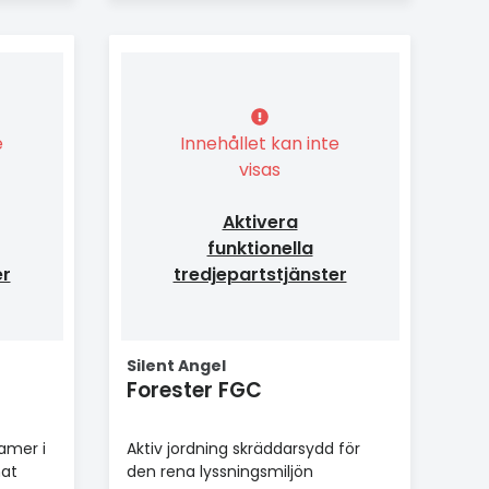
e
Innehållet kan inte
visas
Aktivera
funktionella
er
tredjepartstjänster
Silent Angel
Forester FGC
amer i
Aktiv jordning skräddarsydd för
mat
den rena lyssningsmiljön