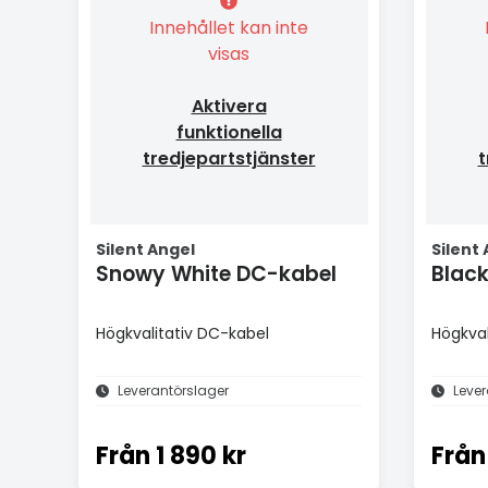
Innehållet kan inte
visas
Aktivera
funktionella
tredjepartstjänster
t
Silent Angel
Silent
Snowy White DC-kabel
Blac
Högkvalitativ DC-kabel
Högkval
Leverantörslager
Lever
Från
1 890 kr
Från