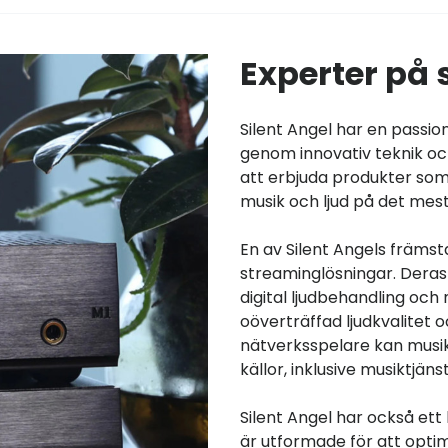
Experter på
Silent Angel har en passio
genom innovativ teknik oc
att erbjuda produkter som 
musik och ljud på det mes
En av Silent Angels främs
streaminglösningar. Deras
digital ljudbehandling och
oöverträffad ljudkvalitet
nätverksspelare kan musik
källor, inklusive musiktjäns
Silent Angel har också et
är utformade för att opti