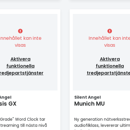
Innehållet kan inte
Innehållet kan int
visas
visas
Aktivera
Aktivera
funktionella
funktionella
redjepartstjänster
tredjepartstjänst
 Angel
Silent Angel
sis GX
Munich MU
Grade" Word Clock tar
Ny generation nätverksstre
streaming till nästa nivå
audiofilklass, levererar ulti