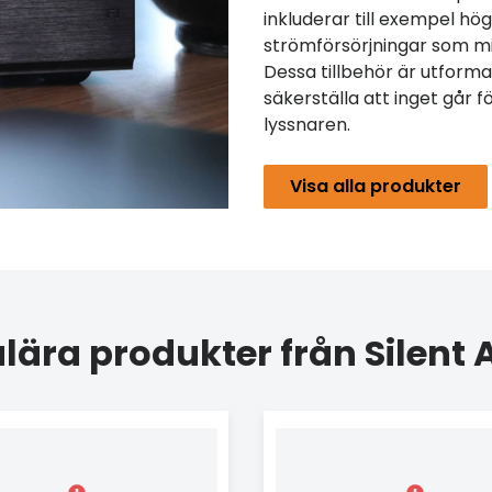
inkluderar till exempel hö
strömförsörjningar som min
Dessa tillbehör är utform
säkerställa att inget går 
lyssnaren.
Visa alla produkter
lära produkter från Silent 