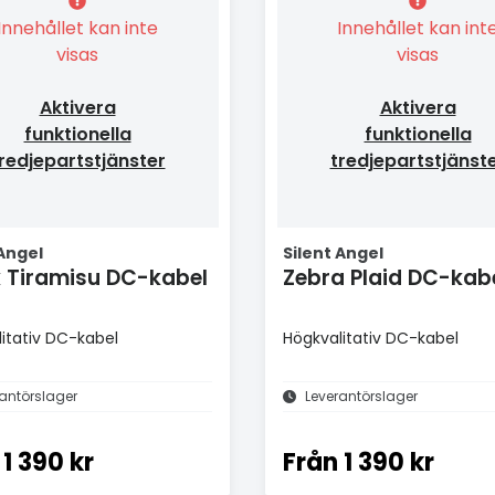
Innehållet kan inte
Innehållet kan int
visas
visas
Aktivera
Aktivera
funktionella
funktionella
redjepartstjänster
tredjepartstjänst
 Angel
Silent Angel
k Tiramisu DC-kabel
Zebra Plaid DC-kab
itativ DC-kabel
Högkvalitativ DC-kabel
antörslager
Leverantörslager
1 390 kr
Från
1 390 kr