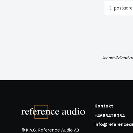
E-postadre
Genom ifyllnad a
Kontakt
+4686428064
info@referencea
© K.A.G. Reference Audio AB