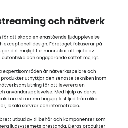
 streaming och nätverk
n för att skapa en enastående ljudupplevelse
h exceptionell design. Företaget fokuserar på
gör det möjligt för människor att njuta av
t autentiska och engagerande sättet möjligt.
ta expertisområden är nätverksspelare och
 produkter utnyttjar den senaste tekniken inom
 nätverksanslutning för att leverera en
 och användarupplevelse. Med hjälp av deras
älskare strömma högupplöst ljud från olika
ter, lokala servrar och internetradio.
t brett utbud av tillbehör och komponenter som
mera ljudsystemets prestanda. Deras produkter