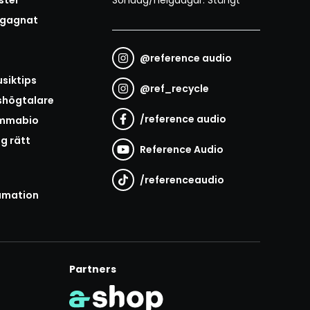
ster
Söndag/helgdagar: Stängt
egagnat
@
reference audio
t
siktips
@
ref_recycle
shögtalare
/
reference audio
emmabio
ag rätt
Reference Audio
/
referenceaudio
amation
Partners