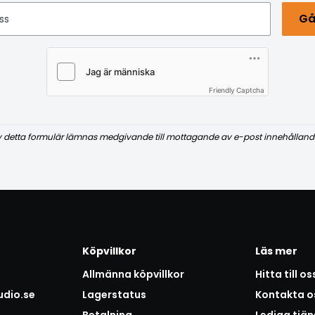
Gå
ss
Friendly Captcha
v detta formulär lämnas medgivande till mottagande av e-post innehålland
Köpvillkor
Läs mer
Allmänna köpvillkor
Hitta till os
udio.se
Lagerstatus
Kontakta o