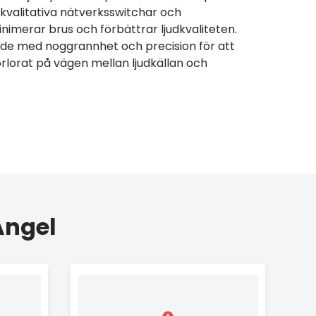
gkvalitativa nätverksswitchar och
imerar brus och förbättrar ljudkvaliteten.
ade med noggrannhet och precision för att
förlorat på vägen mellan ljudkällan och
Angel