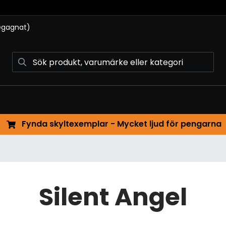
begagnat)
Fynda skyltexemplar - Mycket ljud för pengarna
Silent Angel