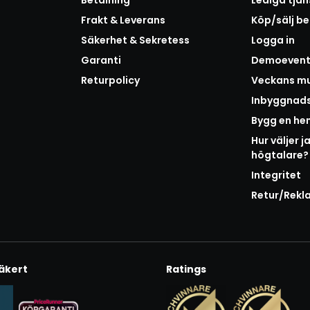
Betalning
Lediga tjän
Frakt & Leverans
Köp/sälj b
Säkerhet & Sekretess
Logga in
Garanti
Demoeven
Returpolicy
Veckans mu
Inbyggnad
Bygg en h
Hur väljer j
högtalare?
Integritet
Retur/Rekl
äkert
Ratings