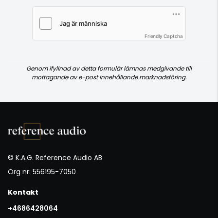
Friendly Captcha
Genom ifyllnad av detta formulär lämnas medgivande till
mottagande av e-post innehållande marknadsföring.
© K.A.G. Reference Audio AB
Org nr: 556195-7050
Kontakt
+4686428064