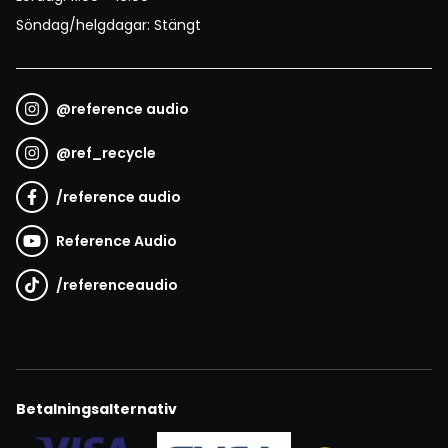
Söndag/helgdagar: Stängt
@
reference audio
@
ref_recycle
/
reference audio
Reference Audio
/
referenceaudio
Betalningsalternativ