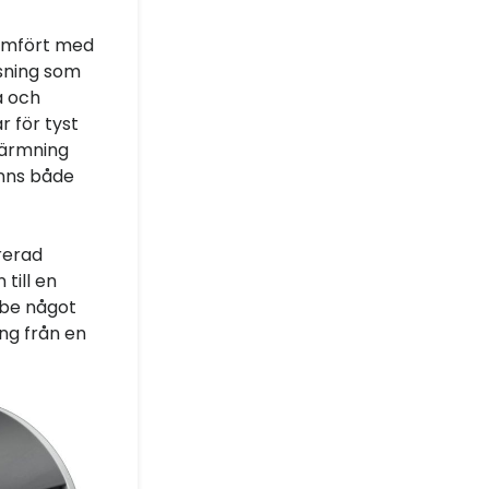
jämfört med
ösning som
a och
r för tyst
värmning
änns både
rerad
till en
ube något
ing från en