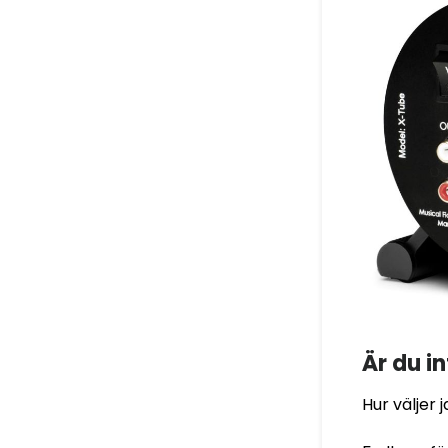
Är du i
Hur väljer 