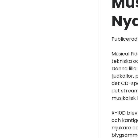
Mus
Nya
Publicera
Musical Fi
tekniska o
Denna lilla
ljudkällor
det CD-spe
det stream
musikalisk
X-10D blev 
och kantig
mjukare oc
blygsamma 