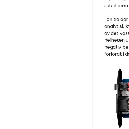
subtil men 
I en tid dä
analytisk 
av det vass
helheten up
negativ be
förlorat i 