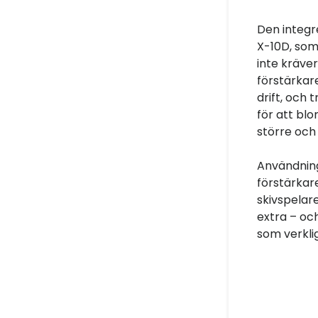
Den integr
X-10D, som
inte kräver
förstärkar
drift, och
för att bl
större och
Användnin
förstärkare
skivspelar
extra – och
som verkli