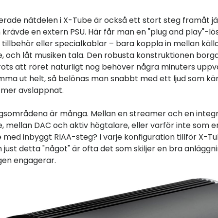
erade nätdelen i X-Tube är också ett stort steg framåt 
 krävde en extern PSU. Här får man en "plug and play"-l
 tillbehör eller specialkablar – bara koppla in mellan käll
e, och låt musiken tala. Den robusta konstruktionen borga
 trots att röret naturligt nog behöver några minuters upp
omma ut helt, så belönas man snabbt med ett ljud som k
 mer avslappnat.
gsområdena är många. Mellan en streamer och en integ
, mellan DAC och aktiv högtalare, eller varför inte som en 
e med inbyggt RIAA-steg? I varje konfiguration tillför X-T
 just detta "något" är ofta det som skiljer en bra anläggn
gen engagerar.