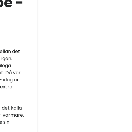
be -
ellan det
 igen.
aloga
t. Då var
 idag är
 extra
 det kalla
 – varmare,
 sin