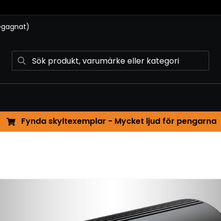
begagnat)
Fynda skyltexemplar - Mycket ljud för pengarna