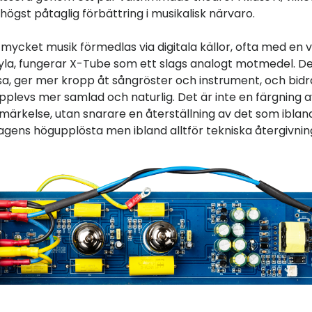
högst påtaglig förbättring i musikalisk närvaro.
r mycket musik förmedlas via digitala källor, ofta med en v
kyla, fungerar X-Tube som ett slags analogt motmedel. D
a, ger mer kropp åt sångröster och instrument, och bidrar
plevs mer samlad och naturlig. Det är inte en färgning av
märkelse, utan snarare en återställning av det som iblan
dagens högupplösta men ibland alltför tekniska återgivnin