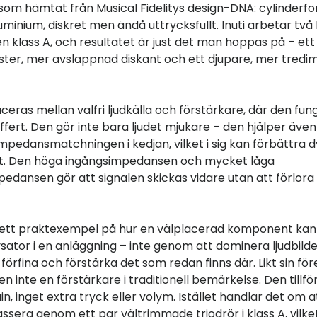
 som hämtat från Musical Fidelitys design-DNA: cylinderfo
uminium, diskret men ändå uttrycksfullt. Inuti arbetar tv
ren klass A, och resultatet är just det man hoppas på – ett 
ster, mer avslappnad diskant och ett djupare, mer tredim
ceras mellan valfri ljudkälla och förstärkare, där den fu
ffert. Den gör inte bara ljudet mjukare – den hjälper även t
mpedansmatchningen i kedjan, vilket i sig kan förbättra 
et. Den höga ingångsimpedansen och mycket låga
edansen gör att signalen skickas vidare utan att förlora 
ett praktexempel på hur en välplacerad komponent kan
sator i en anläggning – inte genom att dominera ljudbilde
örfina och förstärka det som redan finns där. Likt sin fö
en inte en förstärkare i traditionell bemärkelse. Den tillfö
in, inget extra tryck eller volym. Istället handlar det om a
ssera genom ett par vältrimmade triodrör i klass A, vilke