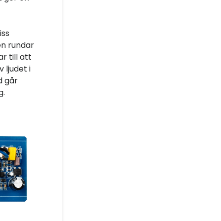
iss
en rundar
 till att
 ljudet i
d går
g.