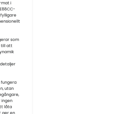
rmat i
å E88CC-
fylligare
ensionellt
ngerar som
ill att
dynamik
detaljer
 fungera
n, utan
regångare,
r ingen
tt låta
t ger en