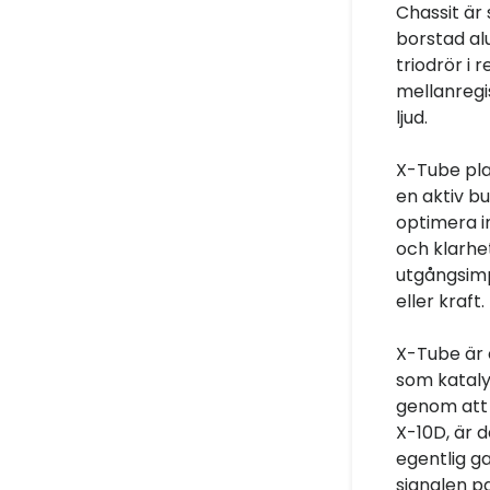
Chassit är
borstad al
triodrör i 
mellanregi
ljud.
X-Tube pla
en aktiv bu
optimera i
och klarh
utgångsimp
eller kraft.
X-Tube är 
som kataly
genom att f
X-10D, är d
egentlig ga
signalen pa