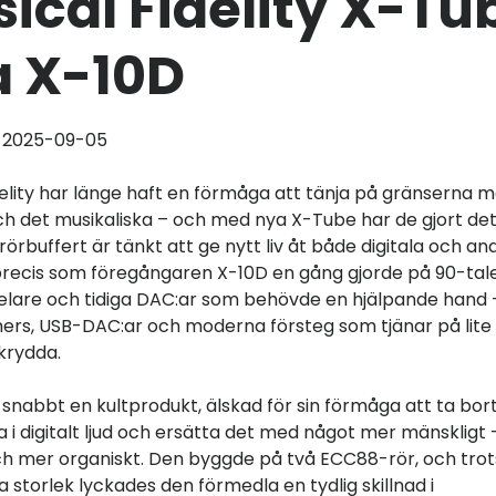
ical Fidelity X-Tu
 X-10D
d 2025-09-05
delity har länge haft en förmåga att tänja på gränserna m
ch det musikaliska – och med nya X-Tube har de gjort det
 rörbuffert är tänkt att ge nytt liv åt både digitala och an
, precis som föregångaren X-10D en gång gjorde på 90-tale
lare och tidiga DAC:ar som behövde en hjälpande hand –
ers, USB-DAC:ar och moderna försteg som tjänar på lite
 krydda.
snabbt en kultprodukt, älskad för sin förmåga att ta bort
a i digitalt ljud och ersätta det med något mer mänskligt
h mer organiskt. Den byggde på två ECC88-rör, och trots
storlek lyckades den förmedla en tydlig skillnad i