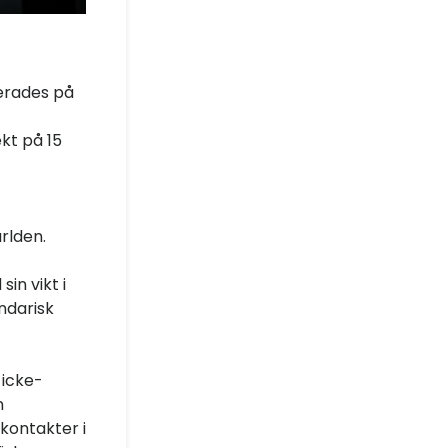
serades på
t
kt på 15
rlden.
sin vikt i
ndarisk
 icke-
n
kontakter i