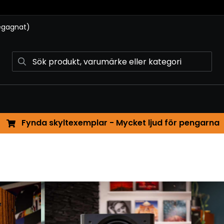
begagnat)
Fynda skyltexemplar - Mycket ljud för pengarna