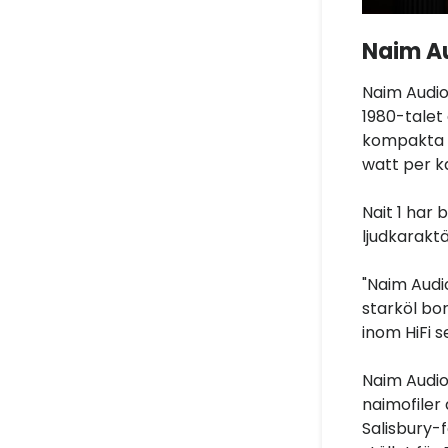
Naim Au
Naim Audio
1980-talet 
kompakta f
watt per k
Nait 1 har 
ljudkarakt
"Naim Audio
starköl bo
inom HiFi s
Naim Audio 
naimofiler
Salisbury-