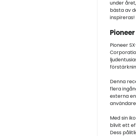
under året,
bästa av d
inspireras!
Pionee
Pioneer SX
Corporatio
ljudentusia
förstärkni
Denna rece
flera ingån
externa enh
användare
Med sin ik
blivit ett 
Dess pålitl