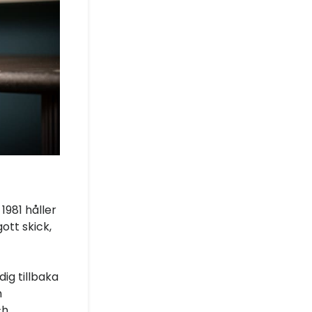
1981 håller
gott skick,
dig tillbaka
h
ch