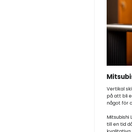
Mitsubi
Vertikal sk
på att bli 
något för a
Mitsubishi 
till en tid
kvalitativ