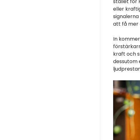
stället för
eller kraf
signalerna
att få mer 
In kommer 
förstärkarn
kraft och s
dessutom e
ljudpresta