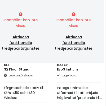
Innehållet kan inte
Innehållet kan inte
visas
visas
Aktivera
Aktivera
funktionella
funktionella
tredjepartstjänster
tredjepartstjänster
KEF
IsoTek
S2 Floor Stand
Evo3 Initium
Leverantörslager
Lagervara
Färgmatchade stativ till
Instegs strömkabel
KEFs LS50 och LS50
utformad för att erbjuda
Wireless
hög kvalitet/prestanda till
ett mycket rimligt pris.