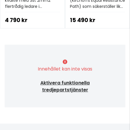
kvalité med 3st 2mm2
(Kirchoffs Equal Resistance
flertrådig ledare i
Path) som säkerställer lika
silverpläterad syrefri
motstånd och lika
koppar.
strömförsörjning till alla
4 790 kr
15 490 kr
uttag.
Innehållet kan inte visas
Aktivera funktionella
tredjepartstjänster