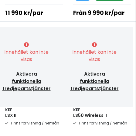
11 990 kr/par
Från
9 990 kr/par
Innehållet kan inte
Innehållet kan inte
visas
visas
Aktivera
Aktivera
funktionella
funktionella
tredjepartstjänster
tredjepartstjänster
KEF
KEF
LSX II
LS50 Wireless II
Finns för visning / hemlån
Finns för visning / hemlån