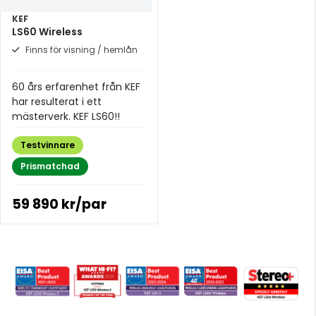
KEF
LS60 Wireless
Finns för visning / hemlån
60 års erfarenhet från KEF
har resulterat i ett
mästerverk. KEF LS60!!
Testvinnare
Prismatchad
59 890 kr/par