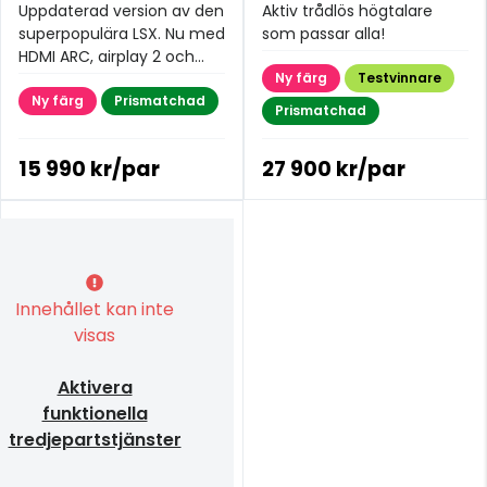
Uppdaterad version av den
Aktiv trådlös högtalare
superpopulära LSX. Nu med
som passar alla!
HDMI ARC, airplay 2 och
ChromeCast.
Ny färg
Testvinnare
Ny färg
Prismatchad
Prismatchad
15 990 kr/par
27 900 kr/par
Innehållet kan inte
visas
Aktivera
funktionella
tredjepartstjänster