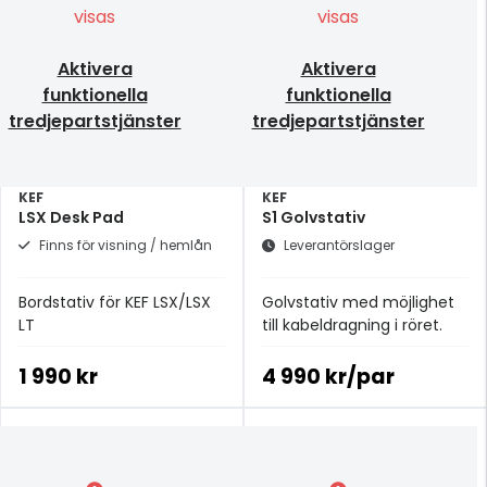
visas
visas
Aktivera
Aktivera
funktionella
funktionella
tredjepartstjänster
tredjepartstjänster
KEF
KEF
LSX Desk Pad
S1 Golvstativ
Finns för visning / hemlån
Leverantörslager
Bordstativ för KEF LSX/LSX
Golvstativ med möjlighet
LT
till kabeldragning i röret.
1 990 kr
4 990 kr/par