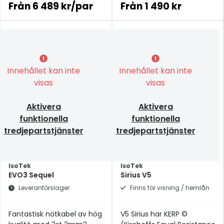
Från
6 489 kr/par
Från
1 490 kr
Innehållet kan inte
Innehållet kan inte
visas
visas
Aktivera
Aktivera
funktionella
funktionella
tredjepartstjänster
tredjepartstjänster
IsoTek
IsoTek
EVO3 Sequel
Sirius V5
Leverantörslager
Finns för visning / hemlån
Fantastisk nätkabel av hög
V5 Sirius har KERP ©