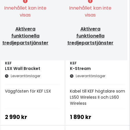
Innehållet kan inte
Innehållet kan inte
visas
visas
Aktivera
Aktivera
funktionella
funktionella
tredjepartstjänster
tredjepartstjänster
KEF
KEF
LSX Wall Bracket
K-Stream
Leverantörslager
Leverantörslager
Väggfästen för KEF LSX
Kabel till KEF högtalare som
LS50 Wireless II och LS60
Wireless
2 990 kr
1 890 kr