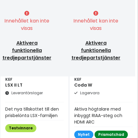
Innehållet kan inte
Innehållet kan inte
visas
visas
Aktivera
Aktivera
funktionella
funktionella
tredjepartstjänster
tredjepartstjänster
KEF
KEF
LSX II LT
Coda W
Leverantörslager
Lagervara
Det nya tillskottet till den
Aktiva högtalare med
prisbelönta LSX-familjen
inbyggt RIAA-steg och
HDMI ARC
Testvinnare
Nyhet
Prismatchad