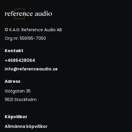
© K.A.G. Reference Audio AB
Org nr: 556195-7050
Kontakt
+4686428064
info@referenceaudio.se
Adress
Götgatan 35
11621 Stockholm
Köpvillkor
Allmänna köpvillkor