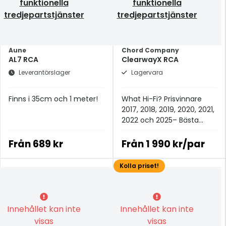
funktionella
funktionella
tredjepartstjänster
tredjepartstjänster
Aune
Chord Company
AL7 RCA
ClearwayX RCA
Leverantörslager
Lagervara
Finns i 35cm och 1 meter!
What Hi-Fi? Prisvinnare
2017, 2018, 2019, 2020, 2021,
2022 och 2025– Bästa
analoga signalkabeln för
£100+.
Från
689 kr
Från
1 990 kr/par
Kolla priset!
Innehållet kan inte
Innehållet kan inte
visas
visas