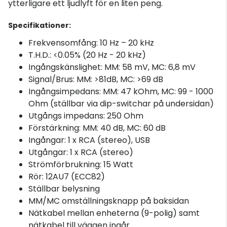
ytterligare ett ljudlyft för en liten peng.
Specifikationer:
Frekvensomfång: 10 Hz – 20 kHz
T.H.D.: <0.05% (20 Hz - 20 kHz)
Ingångskänslighet: MM: 58 mV, MC: 6,8 mV
Signal/Brus: MM: >81dB, MC: >69 dB
Ingångsimpedans: MM: 47 kOhm, MC: 99 - 1000
Ohm (ställbar via dip-switchar på undersidan)
Utgångs impedans: 250 Ohm
Förstärkning: MM: 40 dB, MC: 60 dB
Ingångar: 1 x RCA (stereo), USB
Utgångar: 1 x RCA (stereo)
Strömförbrukning: 15 Watt
Rör: 12AU7 (ECC82)
Ställbar belysning
MM/MC omställningsknapp på baksidan
Nätkabel mellan enheterna (9-polig) samt
nätkabel till väggen ingår