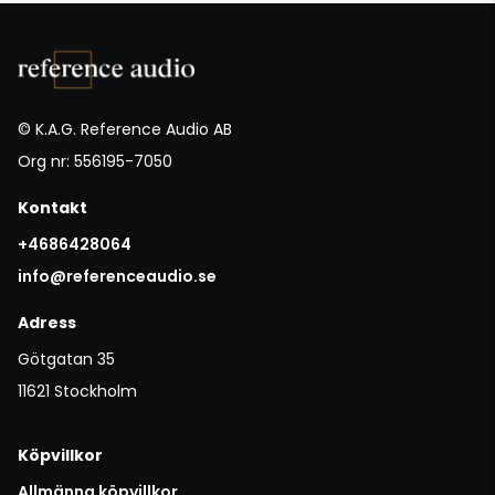
© K.A.G. Reference Audio AB
Org nr: 556195-7050
Kontakt
+4686428064
info@referenceaudio.se
Adress
Götgatan 35
11621 Stockholm
Köpvillkor
Allmänna köpvillkor