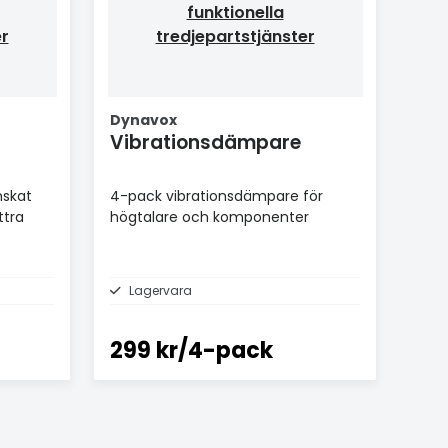
funktionella
er
tredjepartstjänster
Dynavox
Vibrationsdämpare
nskat
4-pack vibrationsdämpare för
ttra
högtalare och komponenter
Lagervara
299 kr/4-pack