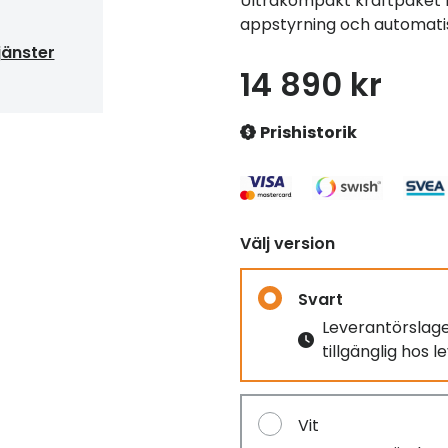
Ultrakompakt kraftpaket 
appstyrning och automati
jänster
14 890 kr
Prishistorik
Välj version
Svart
Leverantörslag
tillgänglig hos 
Vit