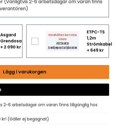
er
(Vanligtvis 2-6 arbetsdagar om varan finns
leverantören)
ETPC-TS
Asgard
Innehållet kan inte
1,2m
visas
Grendosa
Aktivera
Strömkabel
+ 2 090 kr
tredjepartstjänster
+ 649 kr
Lägg i varukorgen
n
Gå till kassan
is 2-6 arbetsdagar om varan finns tillgänglig hos
0 kr! (Gäller ej begagnat)