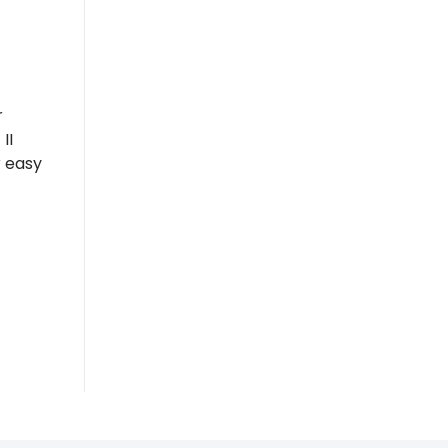
r
II
r easy