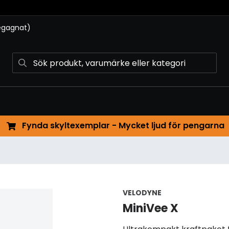
begagnat)
Fynda skyltexemplar - Mycket ljud för pengarna
VELODYNE
MiniVee X