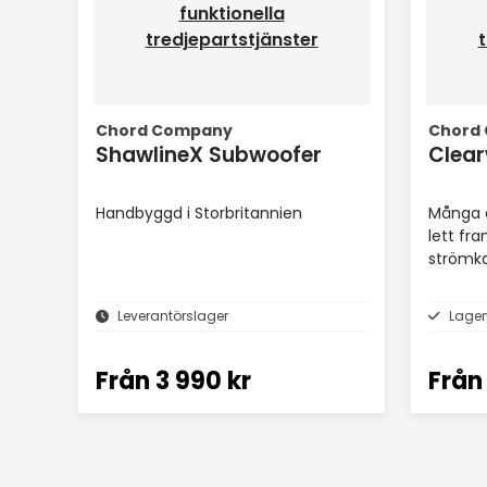
funktionella
tredjepartstjänster
t
Chord Company
Chord
ShawlineX Subwoofer
Clea
Handbyggd i Storbritannien
Många å
lett fra
strömka
Leverantörslager
Lager
Från
3 990 kr
Från