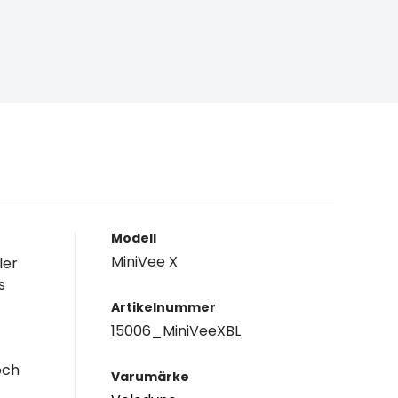
Modell
MiniVee X
ler
s
Artikelnummer
15006_MiniVeeXBL
och
Varumärke