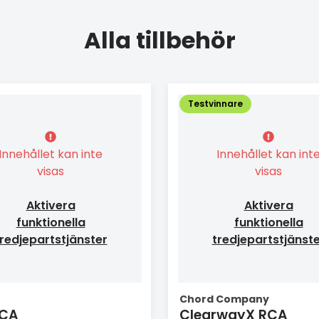
Alla tillbehör
Testvinnare
Innehållet kan inte
Innehållet kan int
visas
visas
Aktivera
Aktivera
funktionella
funktionella
redjepartstjänster
tredjepartstjänst
Chord Company
RCA
ClearwayX RCA