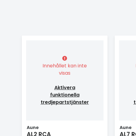
Innehållet kan inte
visas
Aktivera
funktionella
tredjepartstjänster
t
Aune
Aune
AL2 RCA
AL7 