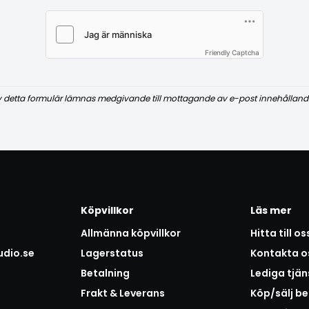
Friendly Captcha
v detta formulär lämnas medgivande till mottagande av e-post innehålland
Köpvillkor
Läs mer
Allmänna köpvillkor
Hitta till os
udio.se
Lagerstatus
Kontakta o
Betalning
Lediga tjän
Frakt & Leverans
Köp/sälj b