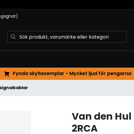
begagnat)
Fynda skyltexemplar - Mycket ljud för pengarna
signalkablar
Van den Hul 
2RCA