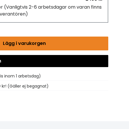
er
(Vanligtvis 2-6 arbetsdagar om varan finns
leverantören)
Lägg i varukorgen
n
Gå till kassan
vis inom 1 arbetsdag)
0 kr! (Gäller ej begagnat)