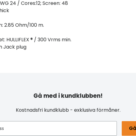
AWG 24 / Cores:12; Screen: 48
hick
n: 2.85 Ohm/100 m.
et: HULLIFLEX ® / 300 Vrms min.
h Jack plug
Gå med i kundklubben!
Kostnadsfri kundklubb - exklusiva förmåner.
Gå
ss