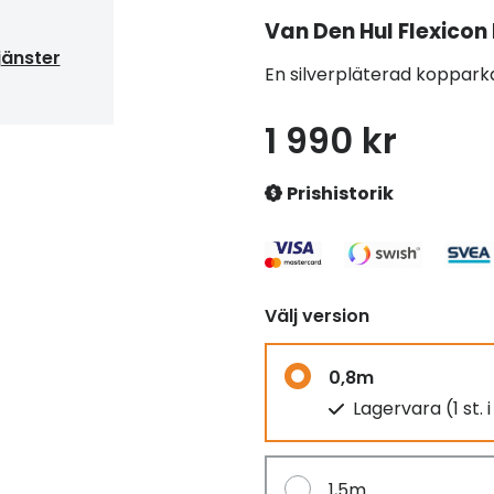
Van Den Hul
Flexicon
jänster
En silverpläterad koppar
1 990 kr
Prishistorik
Välj version
0,8m
Lagervara (1 st. 
1,5m