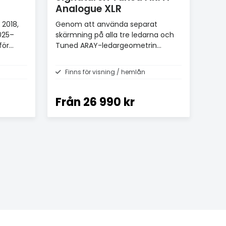
Analogue XLR
 2018,
Genom att använda separat
025–
skärmning på alla tre ledarna och
för
Tuned ARAY-ledargeometrin
kunnat producera en neutral och
musikaliskt transparent kabel
Finns för visning / hemlån
Från
26 990 kr