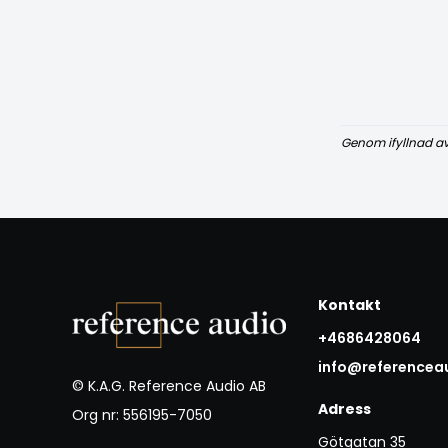
Genom ifyllnad a
Kontakt
+4686428064
info@referencea
© K.A.G. Reference Audio AB
Adress
Org nr: 556195-7050
Götgatan 35