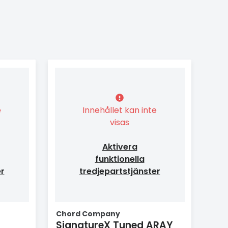
e
Innehållet kan inte
visas
Aktivera
funktionella
er
tredjepartstjänster
Chord Company
SignatureX Tuned ARAY