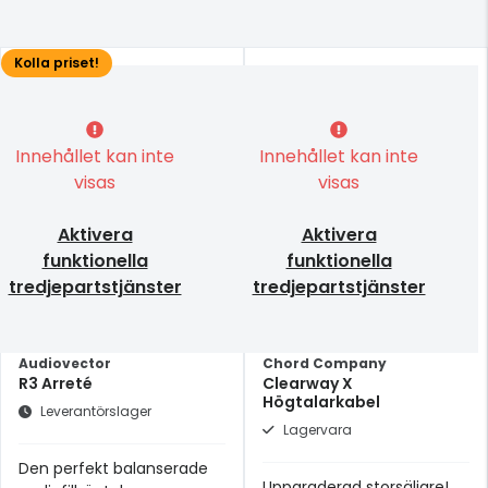
Kolla priset!
Innehållet kan inte
Innehållet kan inte
visas
visas
Aktivera
Aktivera
funktionella
funktionella
tredjepartstjänster
tredjepartstjänster
Audiovector
Chord Company
R3 Arreté
Clearway X
Högtalarkabel
Leverantörslager
Lagervara
Den perfekt balanserade
Uppgraderad storsäljare!