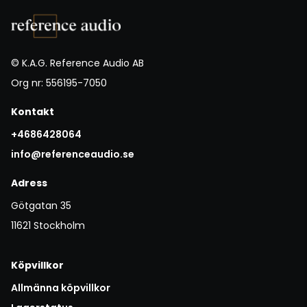
© K.A.G. Reference Audio AB
Org nr: 556195-7050
Kontakt
+4686428064
info@referenceaudio.se
Adress
Götgatan 35
11621 Stockholm
Köpvillkor
Allmänna köpvillkor