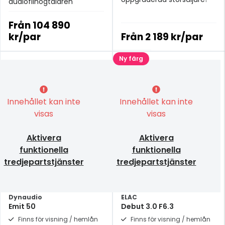
audiofilhögtalaren
Från
104 890
kr/par
Från
2 189 kr/par
Ny färg
Innehållet kan inte
Innehållet kan inte
visas
visas
Aktivera
Aktivera
funktionella
funktionella
tredjepartstjänster
tredjepartstjänster
Dynaudio
ELAC
Emit 50
Debut 3.0 F6.3
Finns för visning / hemlån
Finns för visning / hemlån