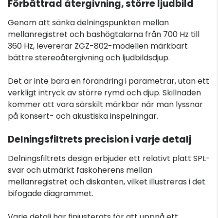
Förbättrad återgivning, större ljudbild
Genom att sänka delningspunkten mellan
mellanregistret och bashögtalarna från 700 Hz till
360 Hz, levererar ZGZ-802-modellen märkbart
bättre stereoåtergivning och ljudbildsdjup.
Det är inte bara en förändring i parametrar, utan ett
verkligt intryck av större rymd och djup. Skillnaden
kommer att vara särskilt märkbar när man lyssnar
på konsert- och akustiska inspelningar.
Delningsfiltrets precision i varje detalj
Delningsfiltrets design erbjuder ett relativt platt SPL-
svar och utmärkt faskoherens mellan
mellanregistret och diskanten, vilket illustreras i det
bifogade diagrammet.
Varje detalj har finjusterats för att uppnå ett