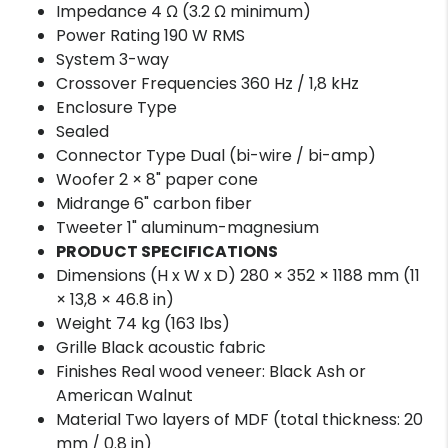
Impedance 4 Ω (3.2 Ω minimum)
Power Rating 190 W RMS
System 3-way
Crossover Frequencies 360 Hz / 1,8 kHz
Enclosure Type
Sealed
Connector Type Dual (bi-wire / bi-amp)
Woofer 2 × 8" paper cone
Midrange 6" carbon fiber
Tweeter 1" aluminum-magnesium
PRODUCT SPECIFICATIONS
Dimensions (H x W x D) 280 × 352 × 1188 mm (11
× 13,8 × 46.8 in)
Weight 74 kg (163 lbs)
Grille Black acoustic fabric
Finishes Real wood veneer: Black Ash or
American Walnut
Material Two layers of MDF (total thickness: 20
mm / 0.8 in)