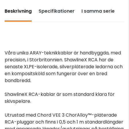
Beskrivning
Specifikationer
I samma serie
Våra unika ARAY-teknikkablar är handbyggda, med
precision, i Storbritannien. ShawlineX RCA har de
senaste XLPE-isolerade, silverpläterade ledarna och
en kompositsköld som fungerar över en bred
bandbredd.
ShawlineX RCA-kablar är som standard klara för
skivspelare.
Utrustad med Chord VEE 3 ChorAlloy™-pläterade
RCA-pluggar och finns i 0,5 och 1 m standardlängder
med anpassade längder/avslutningar på beställning