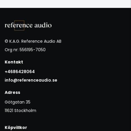
© K.A.G. Reference Audio AB
Org nr: 556195-7050
Kontakt
+4686428064
info@referenceaudio.se
Adress
Götgatan 35
11621 Stockholm
Köpvillkor