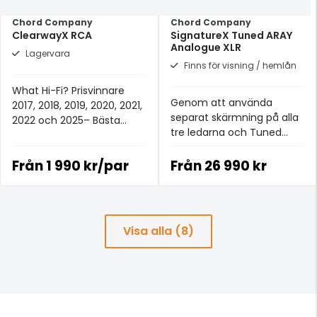
Chord Company
Chord Company
ClearwayX RCA
SignatureX Tuned ARAY
Analogue XLR
Lagervara
Finns för visning / hemlån
What Hi-Fi? Prisvinnare
Genom att använda
2017, 2018, 2019, 2020, 2021,
separat skärmning på alla
2022 och 2025– Bästa
tre ledarna och Tuned
analoga signalkabeln för
ARAY-ledargeometrin
£100+.
kunnat producera en
Från
1 990 kr/par
Från
26 990 kr
neutral och musikaliskt
transparent kabel
Visa alla (8)