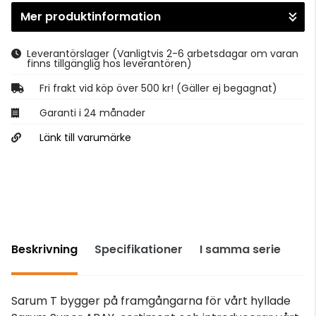
Mer produktinformation
Gå till kassan
Leverantörslager
(Vanligtvis 2-6 arbetsdagar om varan
finns tillgänglig hos leverantören)
Fri frakt vid köp över 500 kr! (Gäller ej begagnat)
Garanti i 24 månader
Länk till varumärke
Beskrivning
Specifikationer
I samma serie
Sarum T bygger på framgångarna för vårt hyllade