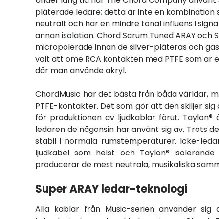
Under lång tid har The Chord Company använt sig
pläterade ledare; detta är inte en kombination so
neutralt och har en mindre tonal influens i sig
annan isolation. Chord Sarum Tuned ARAY och Sup
micropolerade innan de silver-pläteras och g
valt att ome RCA kontakten med PTFE som är en
där man använde akryl.
ChordMusic har det bästa från båda världar,
PTFE-kontakter. Det som gör att den skiljer sig 
för produktionen av ljudkablar förut. Taylon
ledaren de någonsin har använt sig av. Trots de
stabil i normala rumstemperaturer. Icke-leda
ljudkabel som helst och Taylon® isolerande
producerar de mest neutrala, musikaliska sa
Super ARAY ledar-teknologi
Alla kablar från Music-serien använder sig