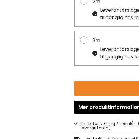
2m
Leverantörslag
tillgänglig hos 
3m
Leverantörslag
tillgänglig hos 
Mer produktinformatio
Finns för visning / hemlån
leverantören)
Fri frakt vid köp över 50