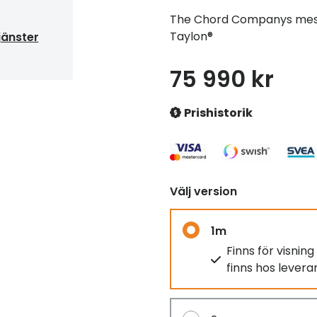
The Chord Companys mest
Taylon®
jänster
75 990 kr
Prishistorik
Välj version
1m
Finns för visnin
finns hos lever