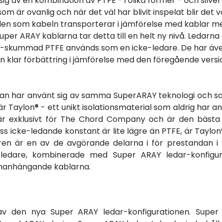
 av en kombination av PTFE - i olika former - och silver
m är ovanlig och när det väl har blivit inspelat blir det v
nalen som kabeln transporterar i jämförelse med kablar m
er ARAY kablarna tar detta till en helt ny nivå. Ledarna
as-skummad PTFE används som en icke-ledare. De har äv
 klar förbättring i jämförelse med den föregående vers
 man har använt sig av samma SuperARAY teknologi och
är Taylon® - ett unikt isolationsmaterial som aldrig har a
® är exklusivt för The Chord Company och är den bästa
ss icke-ledande konstant är lite lägre än PTFE, är Taylon
ren är en av de avgörande delarna i för prestandan i 
 ledare, kombinerade med Super ARAY ledar-konfigura
mmanhängande kablarna.
 av den nya Super ARAY ledar-konfigurationen. Super