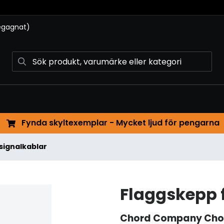
begagnat)
Fynda skyltexemplar - Mycket ljud för pengarna
signalkablar
Flaggskepp 
Chord Company
Cho