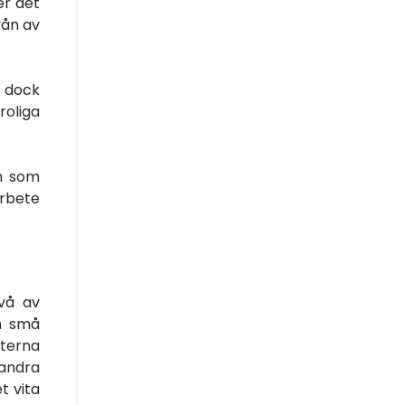
er det
vån av
r dock
roliga
n som
arbete
ivå av
ch små
xterna
 andra
t vita