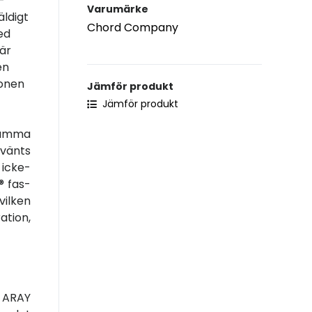
-
Varumärke
äldigt
Chord Company
ed
 är
en
ionen
Jämför produkt
Jämför produkt
 samma
nvänts
 icke-
® fas-
vilken
tion,
 ARAY