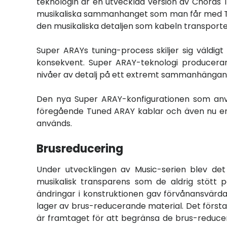
teknologin är en utvecklad version av Chords 
musikaliska sammanhanget som man får med Tun
den musikaliska detaljen som kabeln transporte
Super ARAYs tuning-process skiljer sig väldig
konsekvent. Super ARAY-teknologi producerar
nivåer av detalj på ett extremt sammanhängand
Den nya Super ARAY-konfigurationen som anv
föregående Tuned ARAY kablar och även nu en
används.
Brusreducering
Under utvecklingen av Music-serien blev det
musikalisk transparens som de aldrig stött 
ändringar i konstruktionen gav förvånansvärda
lager av brus-reducerande material. Det första
är framtaget för att begränsa de brus-reducerand