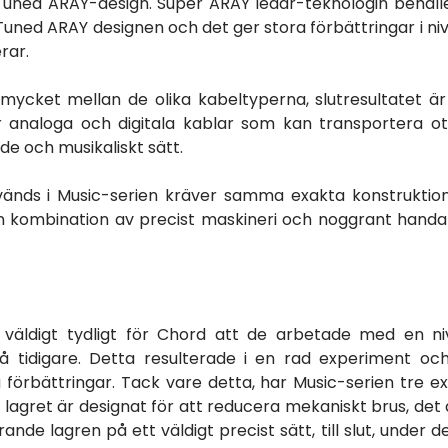
Tuned ARAY-design. Super ARAY ledar-teknologin behåll
ed ARAY designen och det ger stora förbättringar i ni
rar.
t mycket mellan de olika kabeltyperna, slutresultatet ä
 analoga och digitala kablar som kan transportera ot
e och musikaliskt sätt.
änds i Music-serien kräver samma exakta konstruktio
 kombination av precist maskineri och noggrant hand
 väldigt tydligt för Chord att de arbetade med en n
på tidigare. Detta resulterade i en rad experiment o
 förbättringar. Tack vare detta, har Music-serien tre e
 lagret är designat för att reducera mekaniskt brus, det
e lagren på ett väldigt precist sätt, till slut, under de