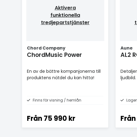
Aktivera
funktionella
tredjepartstjänster
t
Chord Company
Aune
ChordMusic Power
AL2 
En av de bättre kompanjonerna till
Detalje
produktens nätdel du kan hitta!
ljudbild.
Finns för visning / hemlån
Lager
Från
75 990 kr
Från