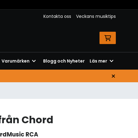
Kontakta oss
Veckans musiktips
Varumärken
Blogg och Nyheter
Läs mer
från Chord
rdMusic RCA