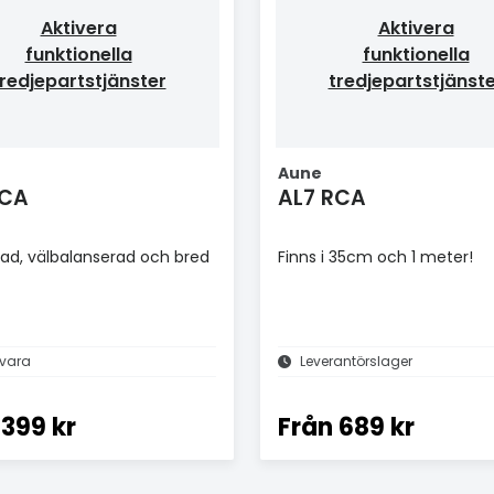
Aktivera
Aktivera
funktionella
funktionella
redjepartstjänster
tredjepartstjänst
Aune
RCA
AL7 RCA
rad, välbalanserad och bred
Finns i 35cm och 1 meter!
vara
Leverantörslager
399 kr
Från
689 kr