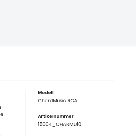
Modell
ChordMusic RCA
n
te
Artikelnummer
15004_CHARMU10