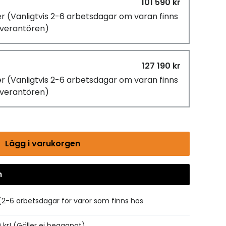
101 590 kr
er
(Vanligtvis 2-6 arbetsdagar om varan finns
leverantören)
127 190 kr
er
(Vanligtvis 2-6 arbetsdagar om varan finns
leverantören)
Lägg i varukorgen
n
Gå till kassan
(2-6 arbetsdagar för varor som finns hos
0 kr! (Gäller ej begagnat)