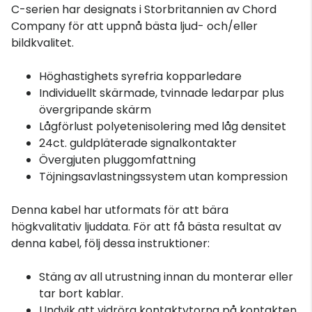
C-serien har designats i Storbritannien av Chord
Company för att uppnå bästa ljud- och/eller
bildkvalitet.
Höghastighets syrefria kopparledare
Individuellt skärmade, tvinnade ledarpar plus
övergripande skärm
Lågförlust polyetenisolering med låg densitet
24ct. guldpläterade signalkontakter
Övergjuten pluggomfattning
Töjningsavlastningssystem utan kompression
Denna kabel har utformats för att bära
högkvalitativ ljuddata. För att få bästa resultat av
denna kabel, följ dessa instruktioner:
Stäng av all utrustning innan du monterar eller
tar bort kablar.
Undvik att vidröra kontaktytorna på kontakten.