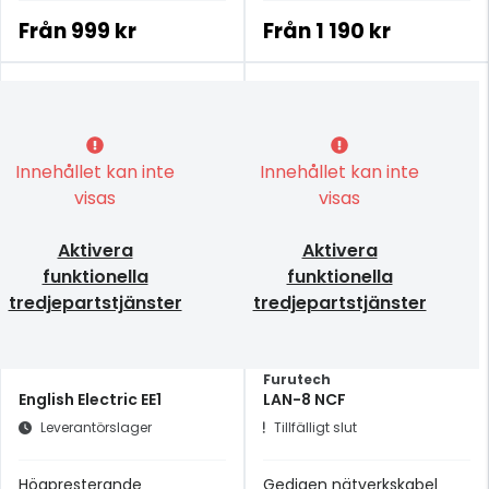
Från
999 kr
Från
1 190 kr
Innehållet kan inte
Innehållet kan inte
visas
visas
Aktivera
Aktivera
funktionella
funktionella
tredjepartstjänster
tredjepartstjänster
Furutech
English Electric EE1
LAN-8 NCF
Leverantörslager
Tillfälligt slut
Högpresterande
Gedigen nätverkskabel