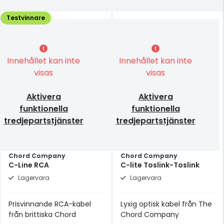
Testvinnare
Innehållet kan inte
Innehållet kan inte
visas
visas
Aktivera
Aktivera
funktionella
funktionella
tredjepartstjänster
tredjepartstjänster
Chord Company
Chord Company
C-Line RCA
C-lite Toslink-Toslink
Lagervara
Lagervara
Prisvinnande RCA-kabel
Lyxig optisk kabel från The
från brittiska Chord
Chord Company