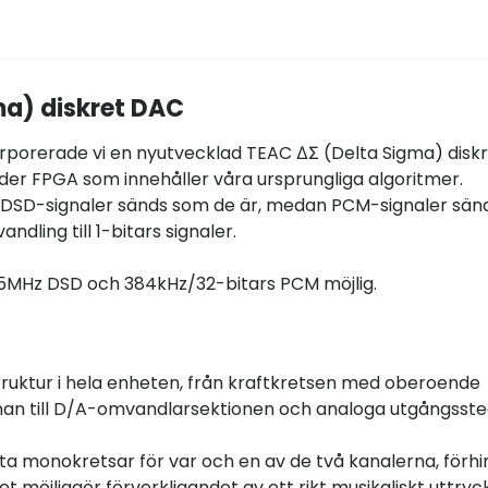
a) diskret DAC
korporerade vi en nyutvecklad TEAC ΔΣ (Delta Sigma) disk
er FPGA som innehåller våra ursprungliga algoritmer.
t. DSD-signaler sänds som de är, medan PCM-signaler sän
ling till 1-bitars signaler.
,5MHz DSD och 384kHz/32-bitars PCM möjlig.
truktur i hela enheten, från kraftkretsen med oberoende
nan till D/A-omvandlarsektionen och analoga utgångsste
a monokretsar för var och en av de två kanalerna, förhi
et möjliggör förverkligandet av ett rikt musikaliskt uttry