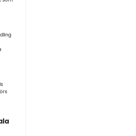
dling
a
ds
förs
ala