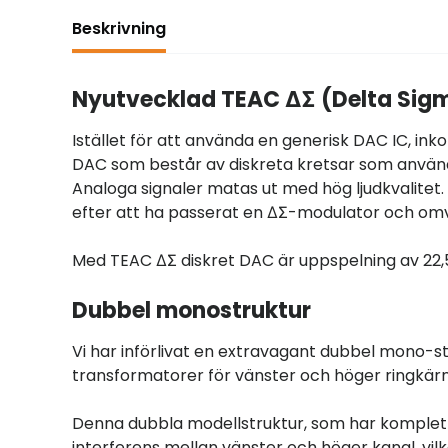
Beskrivning
Nyutvecklad TEAC ΔΣ (Delta Sigm
Istället för att använda en generisk DAC IC, in
DAC som består av diskreta kretsar som använd
Analoga signaler matas ut med hög ljudkvalite
efter att ha passerat en ΔΣ-modulator och omvand
Med TEAC ΔΣ diskret DAC är uppspelning av 22
Dubbel monostruktur
Vi har införlivat en extravagant dubbel mono-s
transformatorer för vänster och höger ringkär
Denna dubbla modellstruktur, som har komplett
interferens mellan vänster och höger kanal, vilk