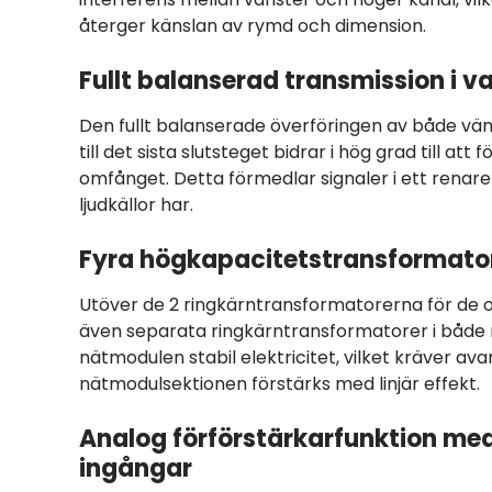
återger känslan av rymd och dimension.
Fullt balanserad transmission i va
Den fullt balanserade överföringen av både vä
till det sista slutsteget bidrar i hög grad till 
omfånget. Detta förmedlar signaler i ett renare 
ljudkällor har.
Fyra högkapacitetstransformato
Utöver de 2 ringkärntransformatorerna för de 
även separata ringkärntransformatorer i både nä
nätmodulen stabil elektricitet, vilket kräver a
nätmodulsektionen förstärks med linjär effekt.
Analog förförstärkarfunktion med 
ingångar