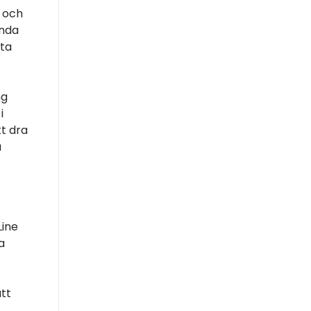
 och
ända
uta
ng
i
tt dra
u
Line
a
tt