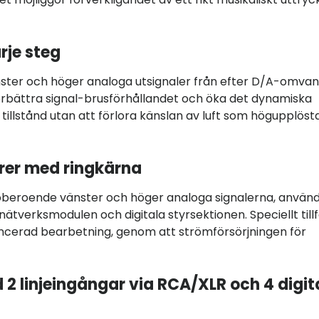
rje steg
nster och höger analoga utsignaler från efter D/A-omvan
att förbättra signal-brusförhållandet och öka det dynamiska
tillstånd utan att förlora känslan av luft som högupplöst
rer med ringkärna
oberoende vänster och höger analoga signalerna, använ
tverksmodulen och digitala styrsektionen. Speciellt till
vancerad bearbetning, genom att strömförsörjningen för
2 linjeingångar via RCA/XLR och 4 digit