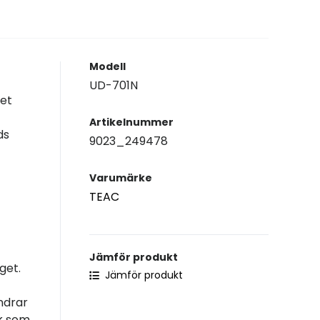
Modell
UD-701N
ret
Artikelnummer
ds
9023_249478
Varumärke
TEAC
Jämför produkt
get.
Jämför produkt
ndrar
ck som