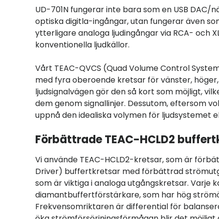
UD-701N fungerar inte bara som en USB DAC/nä
optiska digitla-ingångar, utan fungerar även s
ytterligare analoga ljudingångar via RCA- och 
konventionella ljudkällor.
Vårt TEAC-QVCS (Quad Volume Control System) 
med fyra oberoende kretsar för vänster, höger, p
ljudsignalvägen gör den så kort som möjligt, vil
dem genom signallinjer. Dessutom, eftersom voly
uppnå den idealiska volymen för ljudsystemet e
Förbättrade TEAC-HCLD2 buffert
Vi använde TEAC-HCLD2-kretsar, som är förbät
Driver) buffertkretsar med förbättrad strömut
som är viktiga i analoga utgångskretsar. Varje 
diamantbuffertförstärkare, som har hög strömö
Frekvensomriktaren är differential för balanse
öka strömförsörjningsförmågan blir det möjligt a