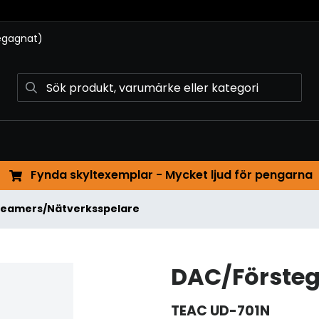
begagnat)
Fynda skyltexemplar - Mycket ljud för pengarna
reamers/Nätverksspelare
DAC/Försteg
TEAC
UD-701N