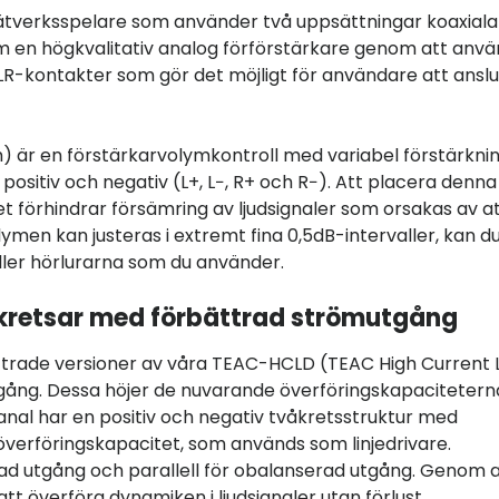
tverksspelare som använder två uppsättningar koaxiala
om en högkvalitativ analog förförstärkare genom att anv
XLR-kontakter som gör det möjligt för användare att ansl
är en förstärkarvolymkontroll med variabel förstärkni
ositiv och negativ (L+, L−, R+ och R−). Att placera denna 
ket förhindrar försämring av ljudsignaler som orsakas av a
men kan justeras i extremt fina 0,5dB-intervaller, kan d
ller hörlurarna som du använder.
kretsar med förbättrad strömutgång
trade versioner av våra TEAC-HCLD (TEAC High Current 
gång. Dessa höjer de nuvarande överföringskapacitetern
kanal har en positiv och negativ tvåkretsstruktur med
verföringskapacitet, som används som linjedrivare.
rad utgång och parallell för obalanserad utgång. Genom a
tt överföra dynamiken i ljudsignaler utan förlust.