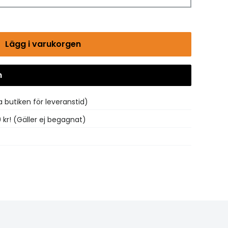
Lägg i varukorgen
n
Gå till kassan
 butiken för leveranstid)
0 kr! (Gäller ej begagnat)