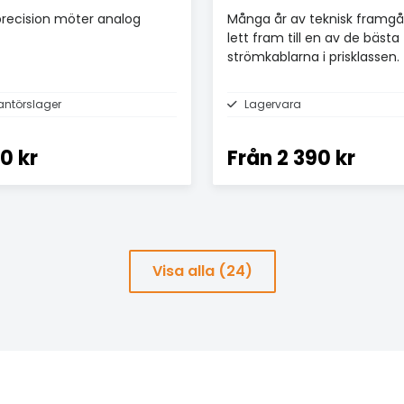
 precision möter analog
Många år av teknisk framgå
lett fram till en av de bästa
strömkablarna i prisklassen.
antörslager
Lagervara
0 kr
Från
2 390 kr
Visa alla (24)