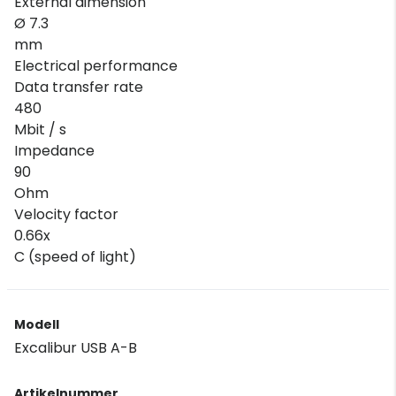
External dimension
Ø 7.3
mm
Electrical performance
Data transfer rate
480
Mbit / s
Impedance
90
Ohm
Velocity factor
0.66x
C (speed of light)
Modell
Excalibur USB A-B
Artikelnummer