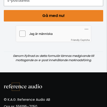
E-postadress
Gå med nu!
Friendly Captcha
Genom ifyllnad av detta formulär lämnas medgivande till
mottagande av e-post innehållande marknadsföring.
© K.A.G. Reference Audio AB
Org nr: 556195-7050