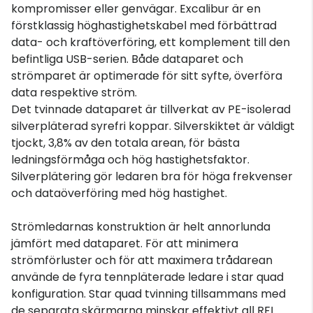
kompromisser eller genvägar. Excalibur är en
förstklassig höghastighetskabel med förbättrad
data- och kraftöverföring, ett komplement till den
befintliga USB-serien. Både dataparet och
strömparet är optimerade för sitt syfte, överföra
data respektive ström.
Det tvinnade dataparet är tillverkat av PE-isolerad
silverpläterad syrefri koppar. Silverskiktet är väldigt
tjockt, 3,8% av den totala arean, för bästa
ledningsförmåga och hög hastighetsfaktor.
Silverplätering gör ledaren bra för höga frekvenser
och dataöverföring med hög hastighet.
Strömledarnas konstruktion är helt annorlunda
jämfört med dataparet. För att minimera
strömförluster och för att maximera trådarean
använde de fyra tennpläterade ledare i star quad
konfiguration. Star quad tvinning tillsammans med
de separata skärmarna minskar effektivt all RFI.