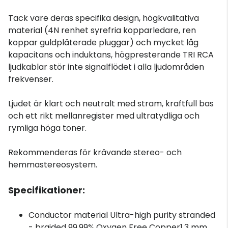
Tack vare deras specifika design, högkvalitativa
material (4N renhet syrefria kopparledare, ren
koppar guldpläterade pluggar) och mycket låg
kapacitans och induktans, högpresterande TRI RCA
ljudkablar stör inte signalflödet i alla ljudområden
frekvenser.
Ljudet är klart och neutralt med stram, kraftfull bas
och ett rikt mellanregister med ultratydliga och
rymliga höga toner.
Rekommenderas för krävande stereo- och
hemmastereosystem.
Specifikationer:
Conductor material Ultra-high purity stranded
- braided 99.99% Oxygen Free Copper1.3 mm