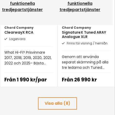
funktionella
funktionella
tredjepartstjänster
tredjepartstjänster
Chord Company
Chord Company
ClearwayX RCA
SignatureX Tuned ARAY
Analogue XLR
Lagervara
Finns för visning / hemlån
What Hi-Fi? Prisvinnare
Genom att använda
2017, 2018, 2019, 2020, 2021,
separat skärmning på alla
2022 och 2025– Bästa
tre ledarna och Tuned
analoga signalkabeln för
ARAY-ledargeometrin
£100+.
kunnat producera en
Från
1 990 kr/par
Från
26 990 kr
neutral och musikaliskt
transparent kabel
Visa alla (8)