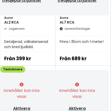
tredjepartstjänster
tredjepartstjänster
Aune
Aune
AL2 RCA
AL7 RCA
Lagervara
Leverantörslager
Detaljerad, välbalanserad
Finns i 35cm och 1 meter!
och bred ljudbild.
Från
399 kr
Från
689 kr
Testvinnare
Innehållet kan inte
Innehållet kan inte
visas
visas
Aktivera
Aktivera