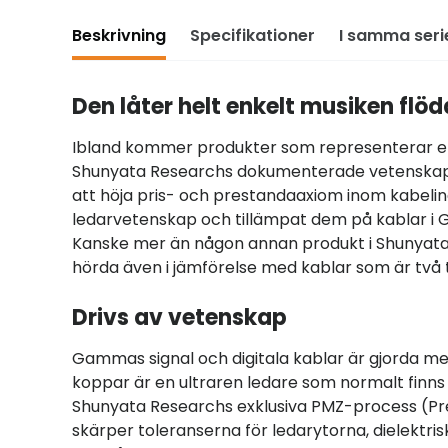
Beskrivning
Specifikationer
I samma seri
Den låter helt enkelt musiken flöd
Ibland kommer produkter som representerar ett
Shunyata Researchs dokumenterade vetenskap, 
att höja pris- och prestandaaxiom inom kabelin
ledarvetenskap och tillämpat dem på kablar i G
Kanske mer än någon annan produkt i Shunyata 
hörda även i jämförelse med kablar som är två t
Drivs av vetenskap
Gammas signal och digitala kablar är gjorda med
koppar är en ultraren ledare som normalt finn
Shunyata Researchs exklusiva PMZ-process (P
skärper toleranserna för ledarytorna, dielektri