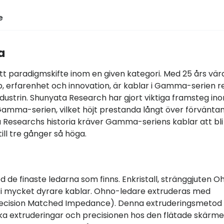
e
a
 paradigmskifte inom en given kategori. Med 25 års vär
erfarenhet och innovation, är kablar i Gamma-serien r
dustrin. Shunyata Research har gjort viktiga framsteg in
amma-serien, vilket höjt prestanda långt över förväntan
Researchs historia kräver Gamma-seriens kablar att bli
ill tre gånger så höga.
 de finaste ledarna som finns. Enkristall, stränggjuten O
s i mycket dyrare kablar. Ohno-ledare extruderas med
recision Matched Impedance). Denna extruderingsmetod
ska extruderingar och precisionen hos den flätade skärme