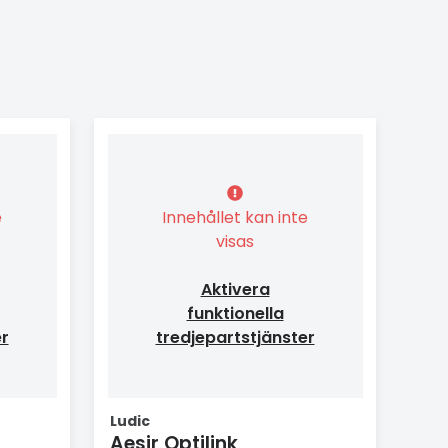
e
Innehållet kan inte
visas
Aktivera
funktionella
er
tredjepartstjänster
Ludic
Aesir Optilink