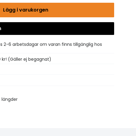
Lägg i varukorgen
n
Gå till kassan
is 2-6 arbetsdagar om varan finns tillgänglig hos
0 kr! (Gäller ej begagnat)
a längder