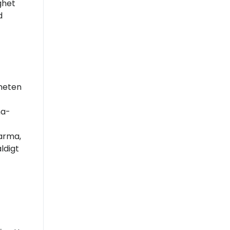
ghet
d
heten
ma-
varma,
ldigt