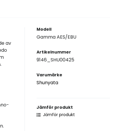
Modell
Gamma AES/EBU
de av
edo
Artikelnummer
om
9146_SHU00425
.
Varumärke
Shunyata
hno-
Jämför produkt
Jämför produkt
n.