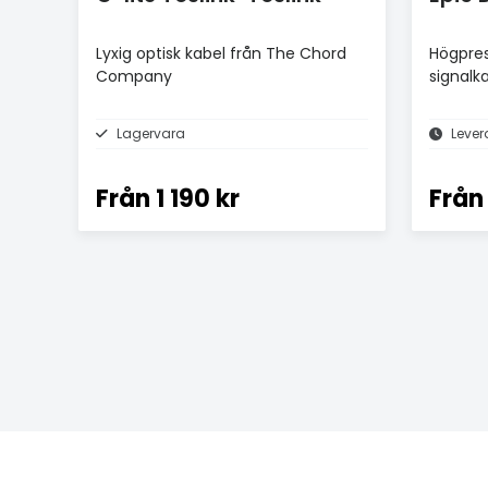
Lyxig optisk kabel från The Chord
Högpres
Company
signalk
Lagervara
Lever
Från
1 190 kr
Från