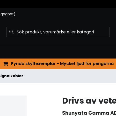
begagnat)
Fynda skyltexemplar - Mycket ljud för pengarna
signalkablar
Drivs av ve
Shunyata
Gamma AE