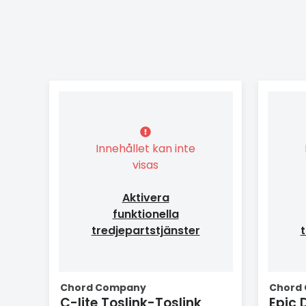
Innehållet kan inte
visas
Aktivera
funktionella
tredjepartstjänster
t
Chord Company
Chord
C-lite Toslink-Toslink
Epic D