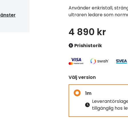
Använder enkristall, strä
ultraren ledare som normal
jänster
4 890 kr
Prishistorik
Välj version
1m
Leverantörslag
tillgänglig hos 