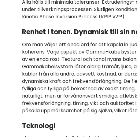
Alla hålls till minimala toleranser. Extruderin
under tillverkningsprocessen. Slutligen kondit
Kinetic Phase Inversion Process (KPIP v2™).
Renhet i tonen. Dynamisk till sin n
Om man väljer ett enda ord för att kapsla in lj
koherens. Varje aspekt av Gamma-kabelsysteme
av en enda röst. Textural och tonal nyans bal
Gammakabelsystem låter aldrig framåt, ljusa, a
kablar från alla andra, oavsett kostnad, är de
dynamiska kraft och frekvensförlängning. De fl
fylliga och fylliga på bekostnad av exakt timin
naturligt, men är förvånansvärt smidiga, atletis
frekvensförlängning, timing, vikt och auktoritet
påkalla uppmärksamhet på sig själva, vilket låter
Teknologi