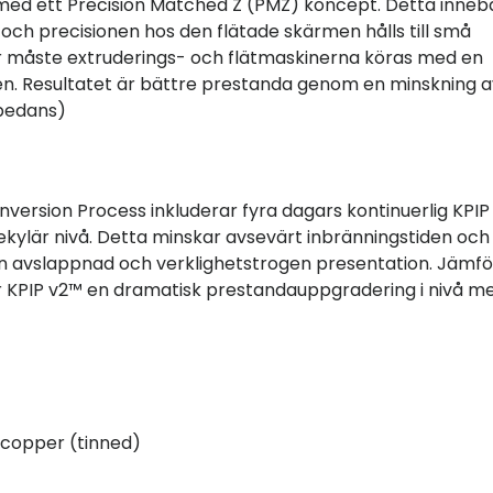
d ett ‌Precision Matched Z (‌‌‌‌PMZ) koncept. Detta inneb
g och precisionen hos den flätade skärmen hålls till små
er måste extruderings- och flätmaskinerna köras med en
sen. Resultatet är bättre prestanda genom en minskning a
mpedans)
nversion Process inkluderar fyra dagars kontinuerlig KPI
kylär nivå. Detta minskar avsevärt inbränningstiden och
 en avslappnad och verklighetstrogen presentation. Jämfö
 KPIP v2™ en dramatisk prestandauppgradering i nivå m
copper (tinned)