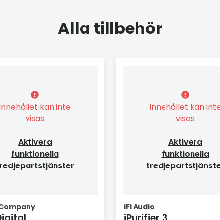
Alla tillbehör
Innehållet kan inte
Innehållet kan int
visas
visas
Aktivera
Aktivera
funktionella
funktionella
redjepartstjänster
tredjepartstjänst
 Company
iFi Audio
igital
iPurifier 3