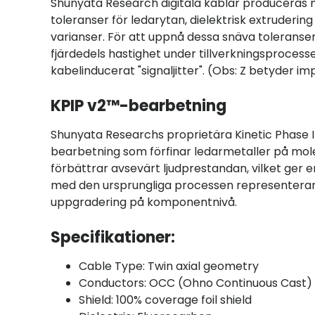
Shunyata Research digitala kablar produceras me
toleranser för ledarytan, dielektrisk extruderin
varianser. För att uppnå dessa snäva tolerans
fjärdedels hastighet under tillverkningsproces
kabelinducerat "signaljitter". (Obs: Z betyder i
KPIP v2™-bearbetning
Shunyata Researchs proprietära Kinetic Phase I
bearbetning som förfinar ledarmetaller på mole
förbättrar avsevärt ljudprestandan, vilket ger
med den ursprungliga processen representerar
uppgradering på komponentnivå.
Specifikationer:
Cable Type: Twin axial geometry
Conductors: OCC (Ohno Continuous Cast) 
Shield: 100% coverage foil shield