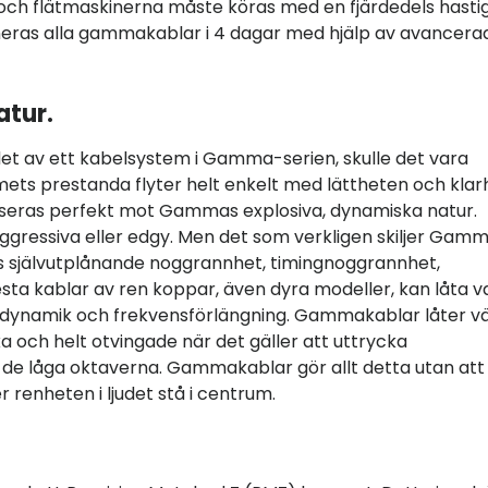
gs- och flätmaskinerna måste köras med en fjärdedels hasti
ioneras alla gammakablar i 4 dagar med hjälp av avancera
atur.
udet av ett kabelsystem i Gamma-serien, skulle det vara
ts prestanda flyter helt enkelt med lättheten och klar
anseras perfekt mot Gammas explosiva, dynamiska natur.
ggressiva eller edgy. Men det som verkligen skiljer Gam
ras självutplånande noggrannhet, timingnoggrannhet,
esta kablar av ren koppar, även dyra modeller, kan låta 
g, dynamik och frekvensförlängning. Gammakablar låter vä
ka och helt otvingade när det gäller att uttrycka
 i de låga oktaverna. Gammakablar gör allt detta utan att
 renheten i ljudet stå i centrum.