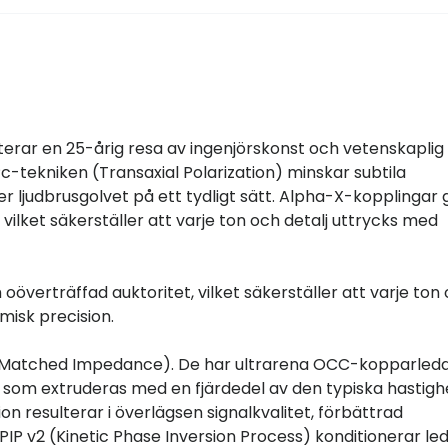
rar en 25-årig resa av ingenjörskonst och vetenskaplig
c-tekniken (Transaxial Polarization) minskar subtila
er ljudbrusgolvet på ett tydligt sätt. Alpha-X-kopplingar 
 vilket säkerställer att varje ton och detalj uttrycks med
överträffad auktoritet, vilket säkerställer att varje ton
misk precision.
n Matched Impedance). De har ultrarena OCC-kopparleda
 som extruderas med en fjärdedel av den typiska hastig
on resulterar i överlägsen signalkvalitet, förbättrad
KPIP v2 (Kinetic Phase Inversion Process) konditionerar le