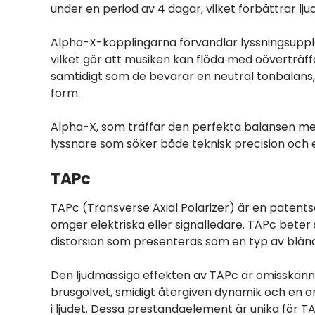
under en period av 4 dagar, vilket förbättrar lju
Alpha-X-kopplingarna förvandlar lyssningsuppl
vilket gör att musiken kan flöda med oöverträff
samtidigt som de bevarar en neutral tonbalans, v
form.
Alpha-X, som träffar den perfekta balansen mell
lyssnare som söker både teknisk precision och 
TAPc
TAPc (Transverse Axial Polarizer) är en patents
omger elektriska eller signalledare. TAPc beter
distorsion som presenteras som en typ av bländni
Den ljudmässiga effekten av TAPc är omisskännl
brusgolvet, smidigt återgiven dynamik och en o
i ljudet. Dessa prestandaelement är unika för 