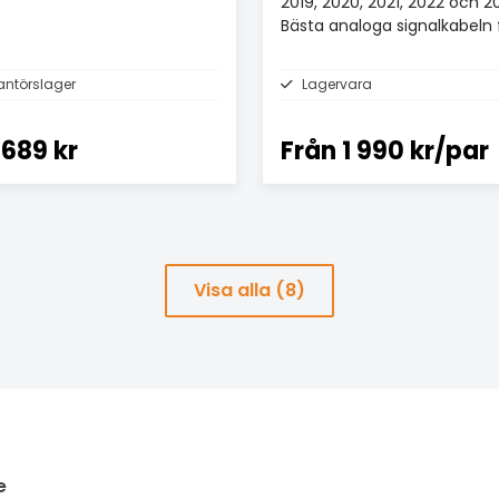
2019, 2020, 2021, 2022 och 2
Bästa analoga signalkabeln 
£100+.
antörslager
Lagervara
689 kr
Från
1 990 kr/par
Visa alla (8)
e