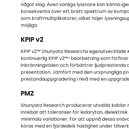
något slag. Även vanliga lyssnare kan känna ige
konsekventa över ett brett spektrum av komp
som kraftmultiplikatorer, vilket höjer lyssningsu
möjliga.
KPIP v2
KPIP v2™ Shunyata Researchs egenutvecklade Ki
kontinuerlig KPIP v2™-bearbetning som förfina
inbränningstiden och förbättrar ljudprestanda 
presentation. Jämfört med den ursprungliga p
prestandauppgradering i nivå med en uppgrad
PMZ
Shunyata Research producerar utvalda kablar m
innebär att toleranser för ledarytan, dielektrisk
minimala variationer. För att uppnå dessa snäv
köras med en fjärdedels hastighet under tillve