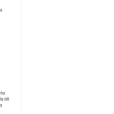
a
tta
 till
a