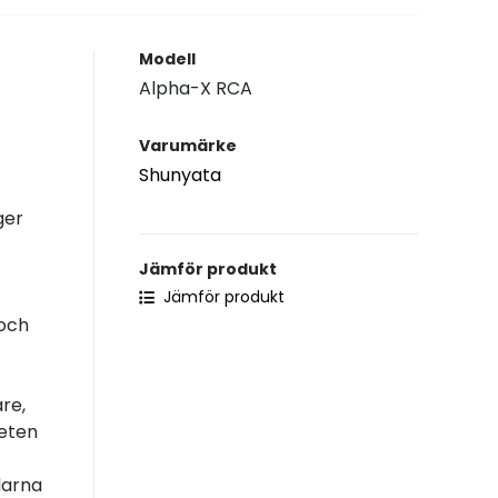
Modell
Alpha-X RCA
Varumärke
Shunyata
ger
Jämför produkt
Jämför produkt
 och
re,
heten
darna