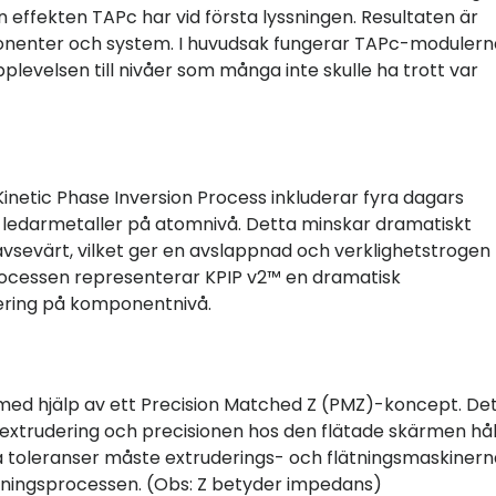
n effekten TAPc har vid första lyssningen. Resultaten är
onenter och system. I huvudsak fungerar TAPc-modulern
pplevelsen till nivåer som många inte skulle ha trott var
netic Phase Inversion Process inkluderar fyra dagars
r ledarmetaller på atomnivå. Detta minskar dramatiskt
avsevärt, vilket ger en avslappnad och verklighetstrogen
rocessen representerar KPIP v2™ en dramatisk
ering på komponentnivå.
ed hjälp av ett Precision Matched Z (PMZ)-koncept. De
 extrudering och precisionen hos den flätade skärmen hålls
a toleranser måste extruderings- och flätningsmaskinern
rkningsprocessen. (Obs: Z betyder impedans)