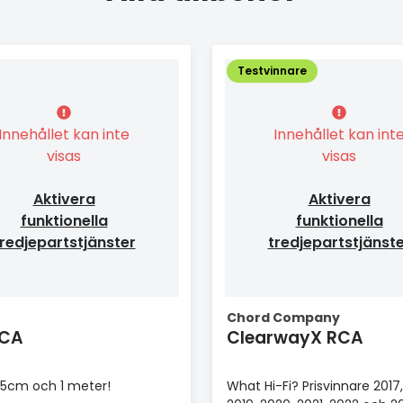
Testvinnare
Innehållet kan inte
Innehållet kan int
visas
visas
Aktivera
Aktivera
funktionella
funktionella
redjepartstjänster
tredjepartstjänst
Chord Company
RCA
ClearwayX RCA
 35cm och 1 meter!
What Hi-Fi? Prisvinnare 2017,