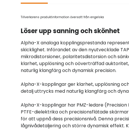
Tillverkarens produktinformation översatt från engelska
Löser upp sanning och skönhet
Alpha-X analoga kopplingsprestanda represente
skicklighet. Införandet av den nyutvecklade TAP
mikrodistorsioner, polaritetsdistorsion och sänk
klarhet, upplösning och oöverträffad auktoritet,
naturlig klangfärg och dynamisk precision.
Alpha-X-kopplingar ger klarhet, upplösning och o
detalj uttrycks med naturlig klangfärg och dyna
Alpha-X-kopplingar har PMZ-ledare (Precisio
PTFE-dielektrika och precisionsflätade skärmar
för att uppnå dess precisionsnivå. Denna precisi
lågnivådetaljering och större dynamisk effekt. 