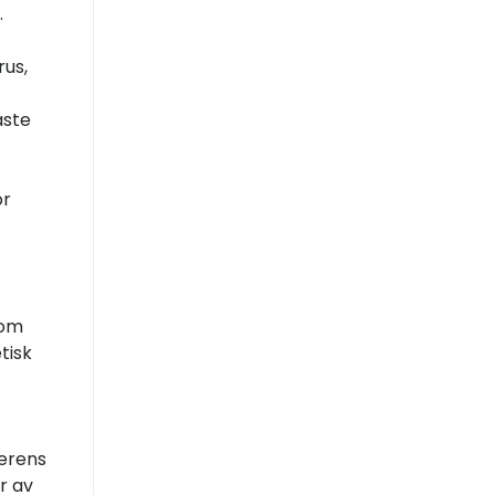
.
rus,
aste
ör
som
tisk
herens
r av