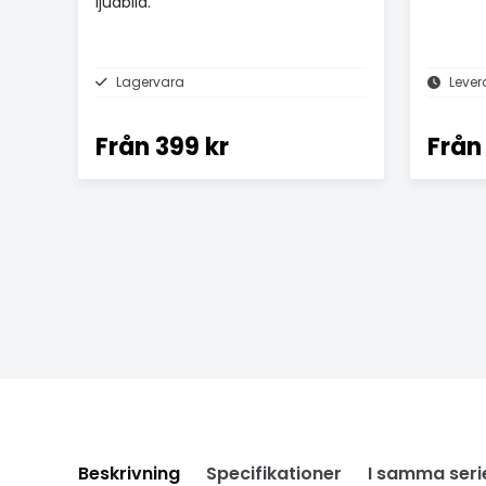
ljudbild.
Lagervara
Lever
Från
399 kr
Från
Beskrivning
Specifikationer
I samma seri