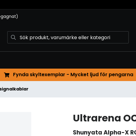
begagnat)
Fynda skyltexemplar - Mycket ljud för pengarna
signalkablar
Ultrarena O
Shunyata
Alpha-X R