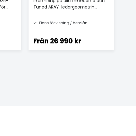
025–
skärmning på alla tre ledarna och
för
Tuned ARAY-ledargeometrin
kunnat producera en neutral och
musikaliskt transparent kabel
Finns för visning / hemlån
Från
26 990 kr