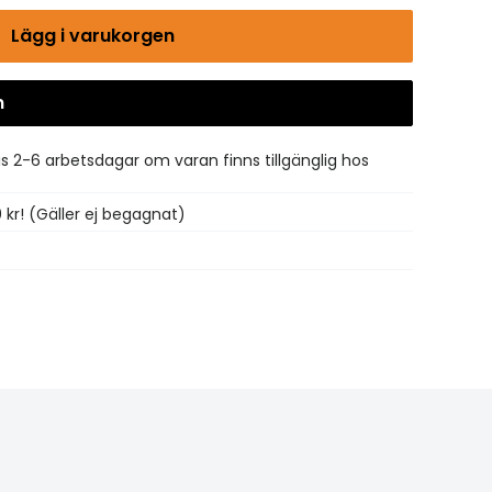
Lägg i varukorgen
n
Gå till kassan
is 2-6 arbetsdagar om varan finns tillgänglig hos
0 kr! (Gäller ej begagnat)