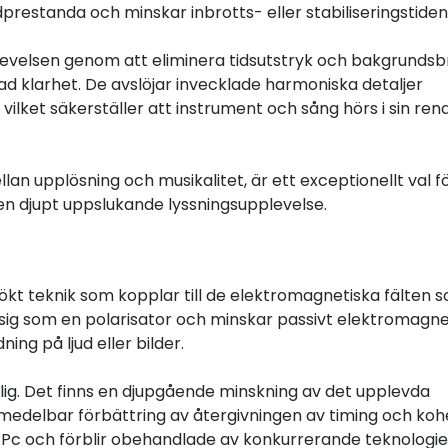
dprestanda och minskar inbrotts- eller stabiliseringstiden
evelsen genom att eliminera tidsutstryk och bakgrundsb
ad klarhet. De avslöjar invecklade harmoniska detaljer
ilket säkerställer att instrument och sång hörs i sin ren
an upplösning och musikalitet, är ett exceptionellt val f
en djupt uppslukande lyssningsupplevelse.
ökt teknik som kopplar till de elektromagnetiska fälten 
 sig som en polarisator och minskar passivt elektromagne
ng på ljud eller bilder.
ig. Det finns en djupgående minskning av det upplevda
medelbar förbättring av återgivningen av timing och ko
TAPc och förblir obehandlade av konkurrerande teknologie