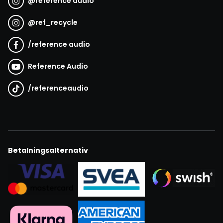
@
reference audio
@
ref_recycle
/
reference audio
Reference Audio
/
referenceaudio
Betalningsalternativ