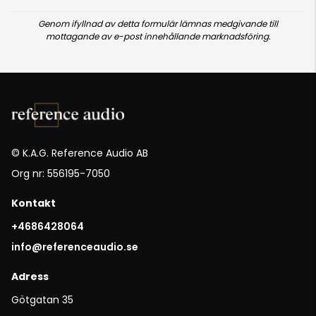
Genom ifyllnad av detta formulär lämnas medgivande till
mottagande av e-post innehållande marknadsföring.
© K.A.G. Reference Audio AB
Org nr: 556195-7050
Kontakt
+4686428064
info@referenceaudio.se
Adress
Götgatan 35