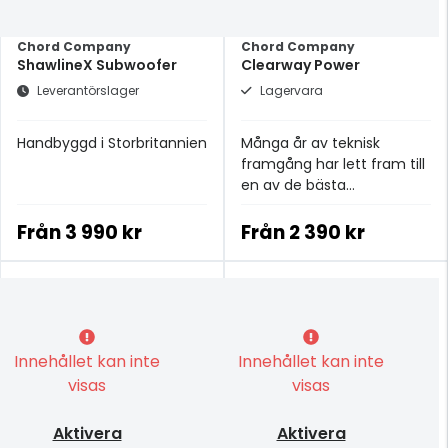
Chord Company
Chord Company
ShawlineX Subwoofer
Clearway Power
Leverantörslager
Lagervara
Handbyggd i Storbritannien
Många år av teknisk
framgång har lett fram till
en av de bästa
strömkablarna i
prisklassen.
Från
3 990 kr
Från
2 390 kr
Innehållet kan inte
Innehållet kan inte
visas
visas
Aktivera
Aktivera