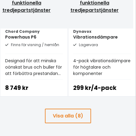
funktionella
funktionella
tredjepartstjänster
tredjepartstjänster
Chord Company
Dynavox
Powerhaus P6
Vibrationsdämpare
Finns för visning / hemlån
Lagervara
Designad för att minska
4-pack vibrationsdämpare
oönskat brus och buller för
för högtalare och
att förbättra prestandan
komponenter
hos ditt system
8 749 kr
299 kr/4-pack
Visa alla (8)