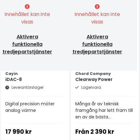
Innehållet kan inte
Innehållet kan inte
visas
visas
Aktivera
Aktivera
funktionella
funktionella
tredjepartstjänster
tredjepartstjänster
Cayin
Chord Company
iDAC-8
Clearway Power
Leverantörslager
Lagervara
Digital precision möter
Många år av teknisk
analog värme
framgång har lett fram till
en av de bästa
strömkablarna i
prisklassen.
17 990 kr
Från
2 390 kr