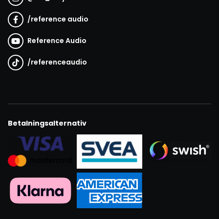
/
reference audio
Reference Audio
/
referenceaudio
Betalningsalternativ