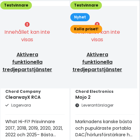
Testvinnare
Testvinnare
Nyhet
Kolla priset!
Innehållet kan inte
Innehållet kan inte
visas
visas
Aktivera
Aktivera
funktionella
funktionella
tredjepartstjänster
tredjepartstjänster
Chord Company
Chord Electronics
ClearwayX RCA
Mojo 2
Lagervara
Leverantörslager
What Hi-Fi? Prisvinnare
Marknadens kanske bästa
2017, 2018, 2019, 2020, 2021,
och pupuläraste portabla
2022 och 2025– Bästa
DAC/hörlursförstärkare har