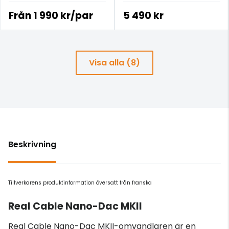
analoga signalkabeln för
blivit ännu bättre!
£100+.
Från
1 990 kr/par
5 490 kr
Visa alla (8)
Beskrivning
Tillverkarens produktinformation översatt från franska
Real Cable Nano-Dac MKII
Real Cable Nano-Dac MKII-omvandlaren är en