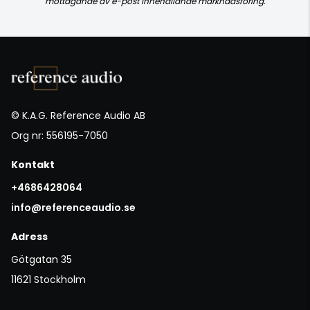
mottagande av e-post innehållande marknadsföring.
© K.A.G. Reference Audio AB
Org nr: 556195-7050
Kontakt
+4686428064
info@referenceaudio.se
Adress
Götgatan 35
11621 Stockholm