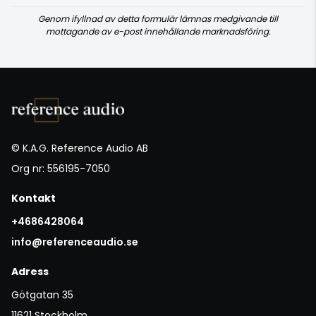
Genom ifyllnad av detta formulär lämnas medgivande till
mottagande av e-post innehållande marknadsföring.
© K.A.G. Reference Audio AB
Org nr: 556195-7050
Kontakt
+4686428064
info@referenceaudio.se
Adress
Götgatan 35
11621 Stockholm