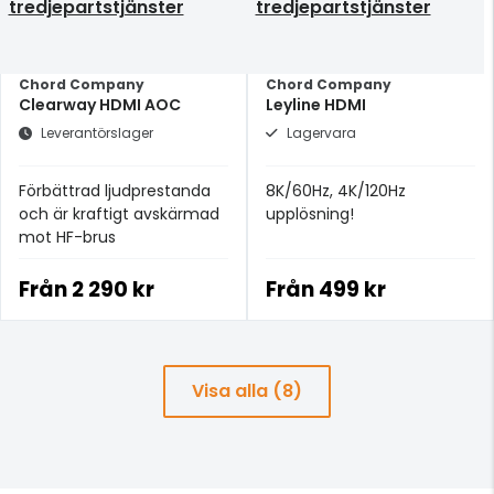
tredjepartstjänster
tredjepartstjänster
Chord Company
Chord Company
Clearway HDMI AOC
Leyline HDMI
Leverantörslager
Lagervara
Förbättrad ljudprestanda
8K/60Hz, 4K/120Hz
och är kraftigt avskärmad
upplösning!
mot HF-brus
Från
2 290 kr
Från
499 kr
Visa alla (8)