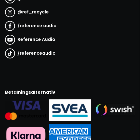
@
ref_recycle
/
reference audio
Reference Audio
/
referenceaudio
Betalningsalternativ