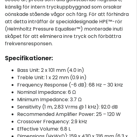
känslig för intern tryckuppbyggnad som orsakar
oönskade stående vågor och färg. För att förhindra
att detta inträffar är specialdesignade HPE™-rör
(Helmholtz Pressure Equaliser™) monterade inuti
skåpet för att eliminera inre tryck och förbättra
frekvensresponsen.
Specifikationer:
Bass Unit: 2 x 101 mm (4.0 in)
Treble Unit: 1 x 22 mm (0.9 in)
Frequency Response (-6 dB): 68 Hz – 30 kHz
Nominal Impedance: 6 Ω
Minimum Impedance: 3.7 Ω
Sensitivity (1 m, 2.83 Vrms @ 1 kHz): 92.0 dB
Recommended Amplifier Power: 25 – 120 W
Crossover Frequency: 2.9 kHz
Effective Volume: 6.8 L
Dimensions (HxWxD): 159 x 430 x 216 mm (6.3 x