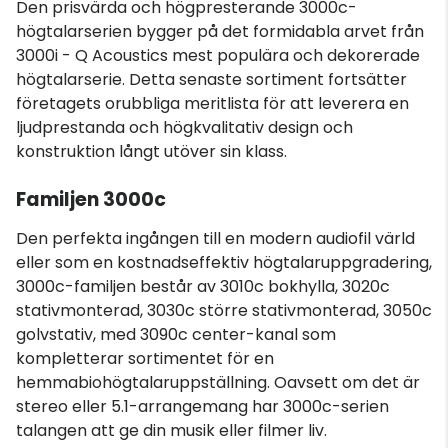
Den prisvärda och högpresterande 3000c-
högtalarserien bygger på det formidabla arvet från
3000i - Q Acoustics mest populära och dekorerade
högtalarserie. Detta senaste sortiment fortsätter
företagets orubbliga meritlista för att leverera en
ljudprestanda och högkvalitativ design och
konstruktion långt utöver sin klass.
Familjen 3000c
Den perfekta ingången till en modern audiofil värld
eller som en kostnadseffektiv högtalaruppgradering,
3000c-familjen består av 3010c bokhylla, 3020c
stativmonterad, 3030c större stativmonterad, 3050c
golvstativ, med 3090c center-kanal som
kompletterar sortimentet för en
hemmabiohögtalaruppställning. Oavsett om det är
stereo eller 5.1-arrangemang har 3000c-serien
talangen att ge din musik eller filmer liv.