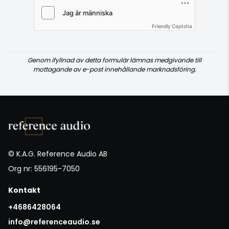
Friendly Captcha
Genom ifyllnad av detta formulär lämnas medgivande till
mottagande av e-post innehållande marknadsföring.
© K.A.G. Reference Audio AB
Org nr: 556195-7050
Kontakt
+4686428064
info@referenceaudio.se