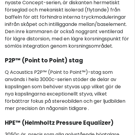
nyaste Concept-serien, är diskanten hermetiskt
förseglad och mekaniskt isolerad (flytande) från
baffeln för att förhindra interna tryckmoduleringar
inifrån skåpet och intilliggande mellan/baselement.
Den inre kammaren är också noggrant ventilerad
för lägre distorsion, med en lägre korsningspunkt för
sömlös integration genom korsningsområdet.
P2P™ (Point to Point) stag
Q Acoustics P2P™ (Point to Point™)-stag som
används i hela 3000c-serien stöder de delar av
kapslingen som behöver styvas upp vilket gör de
nya kapslingarna exceptionellt styva, vilket
förbättrar fokus på stereobilden och ger ljudbilden
mer precision än någonsin tidigare .
HPE™ (Helmholtz Pressure Equalizer)
3050c är, precis som alla golvstående högtalare,