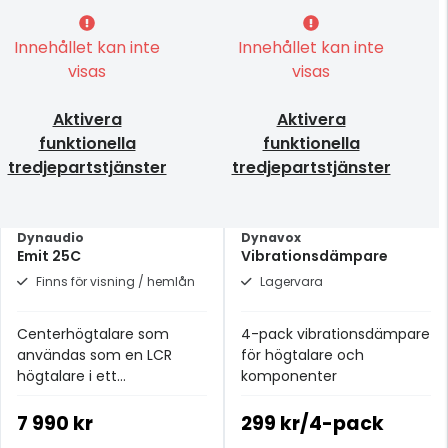
Innehållet kan inte
Innehållet kan inte
visas
visas
Aktivera
Aktivera
funktionella
funktionella
tredjepartstjänster
tredjepartstjänster
Dynaudio
Dynavox
Emit 25C
Vibrationsdämpare
Finns för visning / hemlån
Lagervara
Centerhögtalare som
4-pack vibrationsdämpare
användas som en LCR
för högtalare och
högtalare i ett
komponenter
frontsystem.
7 990 kr
299 kr/4-pack