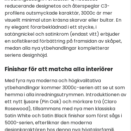
reducerande designetos och återspeglar C3-
profilens outsmyckade karaktär, 3000c är mer
visuellt minimal utan kräsna skarvar eller bultar. En
ny elegant förarbeklädnad i ett stycke, i
satängnickel och satinkrom (endast vitt) erbjuder
en sofistikerad förbättring på framsidan av skåpet,
medan alla nya ytbehandlingar kompletterar
seriens designhöjd.
Finishar för att matcha alla interiörer
Med fyra nya moderna och högkvalitativa
ytbehandlingar kommer 3000c-serien att se ut som
hemma i alla inredningsutrymmen. Introduktionen av
ett nytt ljusare (Pin Oak) och mörkare trä (Claro
Rosewood), tillsammans med nya men klassiska
Satin White och Satin Black finishar som först sågs i
5000-serien, efterliknar den moderna
designkaraktären hos denna nya högtalarfamilj.