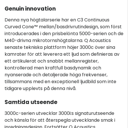
Genuin innovation
Denna nya högtalarserie har en C3 Continuous
Curved Cone™ mellan/basdrivrutindesign, som först
introducerades i den prisbelönta 5000-serien och de
M40-drivna mikrotornshögtalarna. Q Acoustics
senaste tekniska plattform höjer 3000c över sina
kamrater för att leverera ett ljud som definieras av
ett artikulerat och snabbt mellanregister,
kontrollerad men kraftfull basdynamik och
nyanserade och detaljerade höga frekvenser,
tillsammans med en exceptionell ljudbild som inte
tidigare upplevts på denna nivå.
Samtida utseende
3000c-serien utvecklar 3000i:s signaturutseende
och känsla för att återspegla utvecklande smak i
inredningsdesign. Fortsätter Q Acoustics