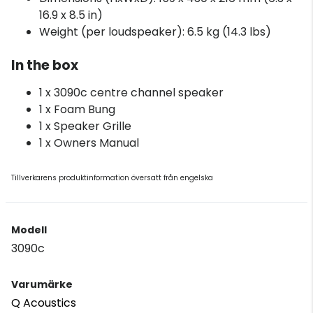
16.9 x 8.5 in)
Weight (per loudspeaker): 6.5 kg (14.3 lbs)
In the box
1 x 3090c centre channel speaker
1 x Foam Bung
1 x Speaker Grille
1 x Owners Manual
Tillverkarens produktinformation översatt från engelska
Modell
3090c
Varumärke
Q Acoustics