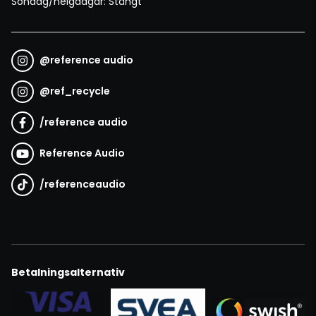
Söndag/helgdagar: Stängt
@
reference audio
@
ref_recycle
/
reference audio
Reference Audio
/
referenceaudio
Betalningsalternativ