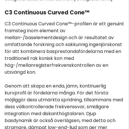
C3 Continuous Curved Cone™
C3 Continuous Curved Cone™-profilen är ett genuint
framsteg inom element av
mellan-/baselementdesign och är resultatet av
omfattande forskning och sakkunnig ingenjörskonst
för att kombinera basprestandafördelarna med en
traditionell rak konisk kon med
hög-/mellanregisterfrekvenskontrollen av en
utsvängd kon.
Genom att skapa en enda, jämn, kontinuerlig
kurvprofil är fördelarna många. För det första
möjliggör dess utmärkta spridning, tillsammans med
dess välkontrollerade frekvenssvar, smidigare
integration med diskanthögtalaren. Djup
basdynamik är också överlägsen, med detta och
stramare, dämpat low-end-ljud som ger mer