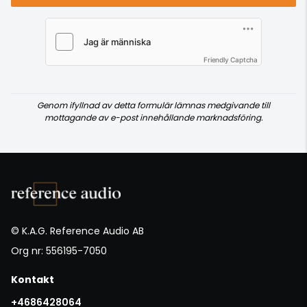
Friendly Captcha
Genom ifyllnad av detta formulär lämnas medgivande till
mottagande av e-post innehållande marknadsföring.
© K.A.G. Reference Audio AB
Org nr: 556195-7050
Kontakt
+4686428064