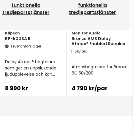
funktionella
funktionella
tredjepartstjänster
tredjepartstjänster
Klipsch
Monitor Audio
RP-500SA II
Bronze AMS Dolby
Atmos® Enabled Speaker
Leverantörslager
Skyltex
Dolby Atmos® högtalare
Atmoshögtalare för Bronze
som ger en uppslukande
6G 50/200
ljudupplevelse och kan
enkelt byta från en Dolby
Atmos® till bakre
8 990 kr
4 790 kr/par
surroundljudhögtalare.