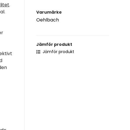
litet
.
al.
Varumärke
Oehlbach
er
Jämför produkt
Jämför produkt
ektivt
id
den