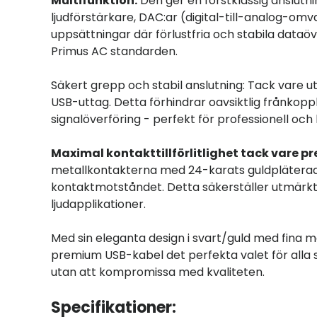
Multifunktion:
Den ger en förstklassig anslut
ljudförstärkare, DAC:ar (digital-till-analog-omv
uppsättningar där förlustfria och stabila dataöv
Primus AC standarden.
Säkert grepp och stabil anslutning: Tack vare ut
USB-uttag. Detta förhindrar oavsiktlig frånkoppl
signalöverföring - perfekt för professionell oc
Maximal kontakttillförlitlighet tack vare pr
metallkontakterna med 24-karats guldpläterade 
kontaktmotståndet. Detta säkerställer utmärkt si
ljudapplikationer.
Med sin eleganta design i svart/guld med fina 
premium USB-kabel det perfekta valet för alla s
utan att kompromissa med kvaliteten.
Specifikationer: