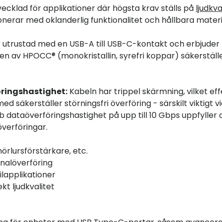
ecklad för applikationer där högsta krav ställs på
ljudkva
erar med oklanderlig funktionalitet och hållbara materi
 utrustad med en USB-A till USB-C-kontakt och erbjuder
edaren av HPOCC® (monokristallin, syrefri koppar) säkerställ
ringshastighet:
Kabeln har trippel skärmning, vilket eff
säkerställer störningsfri överföring - särskilt viktigt v
 dataöverföringshastighet på upp till 10 Gbps uppfyller 
överföringar.
hörlursförstärkare, etc.
gnalöverföring
ilapplikationer
kt ljudkvalitet