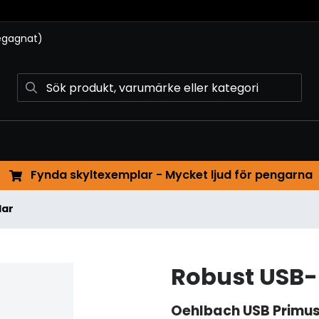
begagnat)
Fynda skyltexemplar - Mycket ljud för pengarna
lar
Robust USB-
Oehlbach
USB Primu