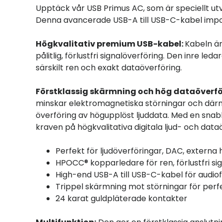
Upptäck vår USB Primus AC, som är speciellt utv
Denna avancerade USB-A till USB-C-kabel impon
Högkvalitativ premium USB-kabel:
Kabeln är
pålitlig, förlustfri signalöverföring. Den inre l
särskilt ren och exakt dataöverföring.
Förstklassig skärmning och hög dataöverfö
minskar elektromagnetiska störningar och därmed 
överföring av högupplöst ljuddata. Med en snabb
kraven på högkvalitativa digitala ljud- och data
Perfekt för ljudöverföringar, DAC, externa 
HPOCC® kopparledare för ren, förlustfri si
High-end USB-A till USB-C-kabel för audiof
Trippel skärmning mot störningar för perfe
24 karat guldpläterade kontakter