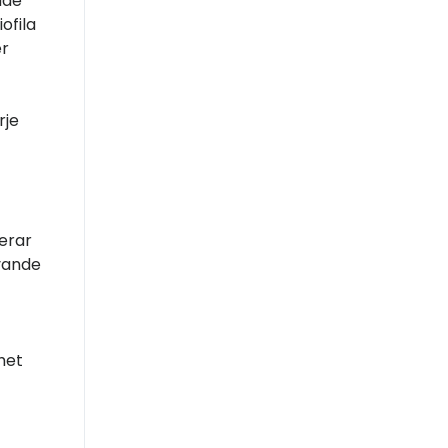
ade
ofila
er
rje
erar
ävande
het