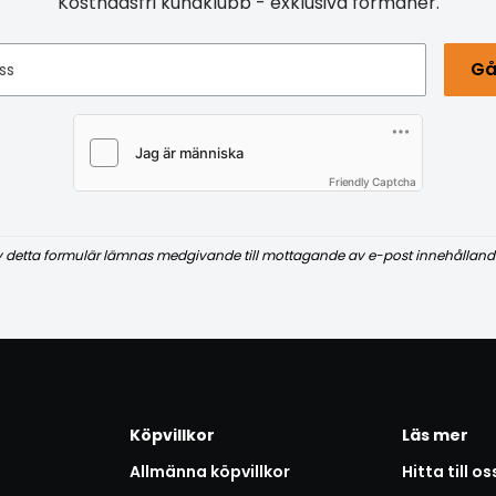
Kostnadsfri kundklubb - exklusiva förmåner.
Gå
ss
Friendly Captcha
v detta formulär lämnas medgivande till mottagande av e-post innehålland
Köpvillkor
Läs mer
Allmänna köpvillkor
Hitta till os