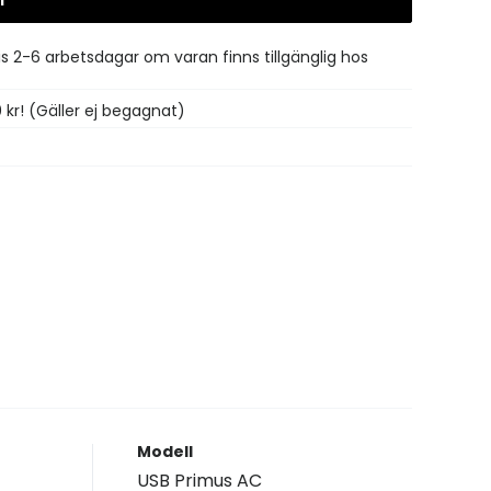
Gå till kassan
is 2-6 arbetsdagar om varan finns tillgänglig hos
0 kr! (Gäller ej begagnat)
Modell
USB Primus AC