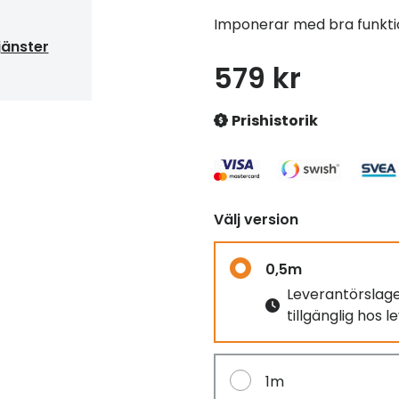
Imponerar med bra funktio
jänster
579 kr
Prishistorik
Välj version
0,5m
Leverantörslag
tillgänglig hos 
1m