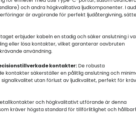
ning för enheter med USB Type-C-portar, såsom avancer
andlare) och andra högkvalitativa ljudkomponenter. I audi
erföringar är avgörande för perfekt ljudåtergivning, sätt
taget erbjuder kabeln en stadig och säker anslutning i va
ing eller lösa kontakter, vilket garanterar oavbruten
h krävande användning.
ecisionstillverkade kontakter:
De robusta
kontakter säkerställer en pålitlig anslutning och minim
gnalkvalitet utan förlust av ljudkvalitet, perfekt för kr
metallkontakter och högkvalitativt utförande är denna
om kräver högsta standard för tillförlitlighet och hållbar