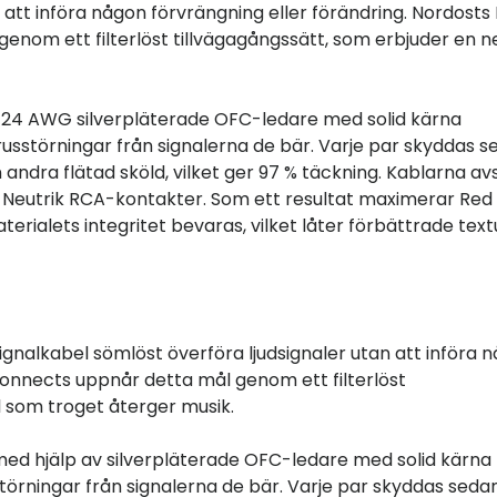
 att införa någon förvrängning eller förändring. Nordosts
nom ett filterlöst tillvägagångssätt, som erbjuder en n
 24 AWG silverpläterade OFC-ledare med solid kärna
russtörningar från signalerna de bär. Varje par skyddas 
n andra flätad sköld, vilket ger 97 % täckning. Kablarna av
i Neutrik RCA-kontakter. Som ett resultat maximerar Red
rialets integritet bevaras, vilket låter förbättrade text
ignalkabel sömlöst överföra ljudsignaler utan att införa 
erconnects uppnår detta mål genom ett filterlöst
l som troget återger musik.
med hjälp av silverpläterade OFC-ledare med solid kärna
törningar från signalerna de bär. Varje par skyddas seda