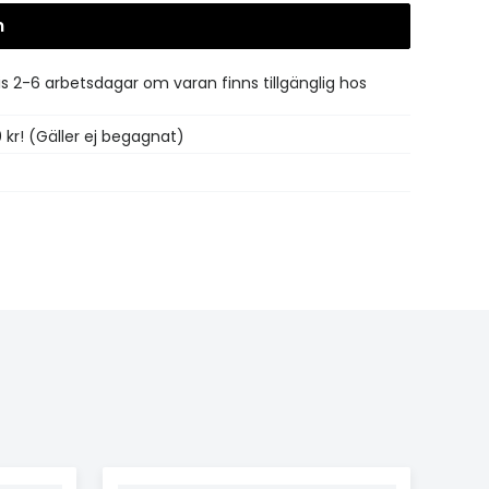
n
Gå till kassan
is 2-6 arbetsdagar om varan finns tillgänglig hos
0 kr! (Gäller ej begagnat)