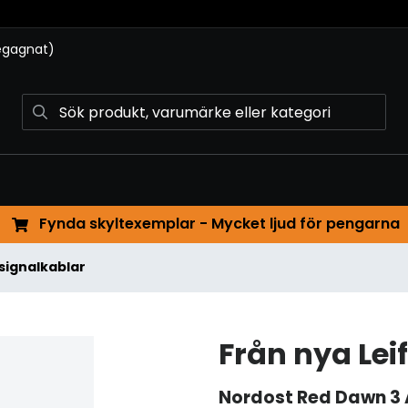
begagnat)
Fynda skyltexemplar - Mycket ljud för pengarna
signalkablar
Från nya Lei
Nordost
Red Dawn 3