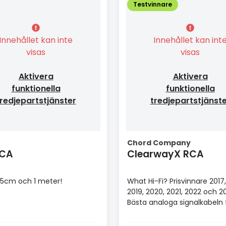
Testvinnare
Innehållet kan inte
Innehållet kan int
visas
visas
Aktivera
Aktivera
funktionella
funktionella
redjepartstjänster
tredjepartstjänst
Chord Company
RCA
ClearwayX RCA
 35cm och 1 meter!
What Hi-Fi? Prisvinnare 2017,
2019, 2020, 2021, 2022 och 2
Bästa analoga signalkabeln 
£100+.