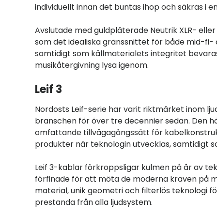
individuellt innan det buntas ihop och säkras i en
Avslutade med guldpläterade Neutrik XLR- eller 
som det idealiska gränssnittet för både mid-fi
samtidigt som källmaterialets integritet bevaras
musikåtergivning lysa igenom.
Leif 3
Nordosts Leif-serie har varit riktmärket inom lj
branschen för över tre decennier sedan. Den här
omfattande tillvägagångssätt för kabelkonstru
produkter när teknologin utvecklas, samtidigt so
Leif 3-kablar förkroppsligar kulmen på år av t
förfinade för att möta de moderna kraven på mid
material, unik geometri och filterlös teknologi 
prestanda från alla ljudsystem.