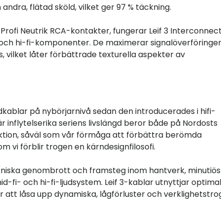
 andra, flätad sköld, vilket ger 97 % täckning.
Profi Neutrik RCA-kontakter, fungerar Leif 3 Interconnec
- och hi-fi-komponenter. De maximerar signalöverföringe
, vilket låter förbättrade texturella aspekter av
udkablar på nybörjarnivå sedan den introducerades i hifi-
 inflytelserika seriens livslängd beror både på Nordosts
ktion, såväl som vår förmåga att förbättra berömda
m vi förblir trogen en kärndesignfilosofi.
ekniska genombrott och framsteg inom hantverk, minutiös
-fi- och hi-fi-ljudsystem. Leif 3-kablar utnyttjar optima
för att låsa upp dynamiska, lågförluster och verklighetstr