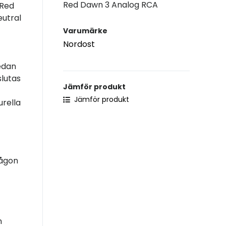
Red Dawn 3 Analog RCA
 Red
eutral
Varumärke
Nordost
sedan
slutas
Jämför produkt
Jämför produkt
urella
någon
n