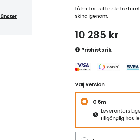
Låter förbättrade texture
skina igenom.
jänster
10 285 kr
Prishistorik
Välj version
0,6m
Leverantörslag
tillgänglig hos 