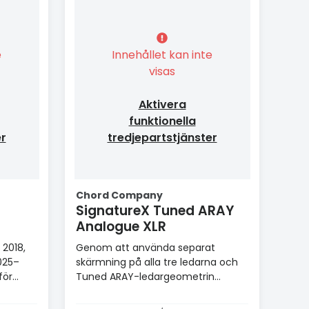
e
Innehållet kan inte
visas
Aktivera
funktionella
er
tredjepartstjänster
Chord Company
SignatureX Tuned ARAY
Analogue XLR
 2018,
Genom att använda separat
025–
skärmning på alla tre ledarna och
för
Tuned ARAY-ledargeometrin
kunnat producera en neutral och
musikaliskt transparent kabel