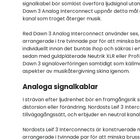
signalkabel bör sömlöst överföra ljudsignal utan
Dawn 3 Analog Interconnect uppnår detta mål ge
kanal som troget återger musik.
Red Dawn 3 Analog Interconnect använder sex,
arrangerade i tre tvinnade par för att minska b
individuellt innan det buntas ihop och säkras i e
sedan med guldpläterade Neutrik XLR eller Prof
Dawn 3 signalöverföringen samtidigt som källmate
aspekter av musikåtergivning skina igenom.
Analoga signalkablar
I strävan efter ljudrenhet bör en framgångsrik s
distorsion eller förändring. Nordosts Leif 3 Int
tillvägagångssätt, och erbjuder en neutral kana
Nordosts Leif 3 Interconnects är konstruerade 
arrangerade i tvinnade par för att minska bruss