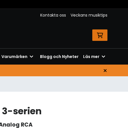
Kontakta oss
Veckans musiktips
Varumärken
Blogg och Nyheter
Läs mer
f 3-serien
 Analog RCA