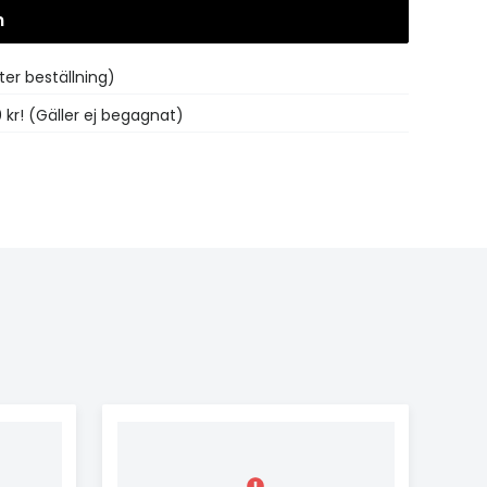
n
Gå till kassan
ter beställning)
0 kr! (Gäller ej begagnat)