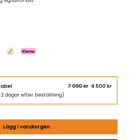
 signalförlust
kabel
7 090 kr
4 500 kr
-2 dagar efter beställning)
Lägg i varukorgen