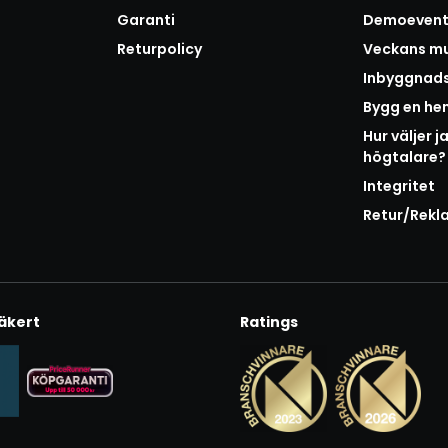
Garanti
Demoeven
Returpolicy
Veckans mu
Inbyggnad
Bygg en h
Hur väljer j
högtalare?
Integritet
Retur/Rekl
äkert
Ratings