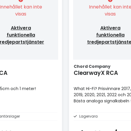
Innehållet kan inte
Innehållet kan int
visas
visas
Aktivera
Aktivera
funktionella
funktionella
redjepartstjänster
tredjepartstjänst
Chord Company
RCA
ClearwayX RCA
 35cm och 1 meter!
What Hi-Fi? Prisvinnare 2017,
2019, 2020, 2021, 2022 och 2
Bästa analoga signalkabeln 
£100+.
antörslager
Lagervara