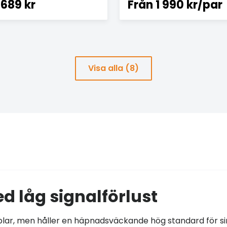
689 kr
Från
1 990 kr/par
Visa alla (8)
d låg signalförlust
ablar, men håller en häpnadsväckande hög standard för si