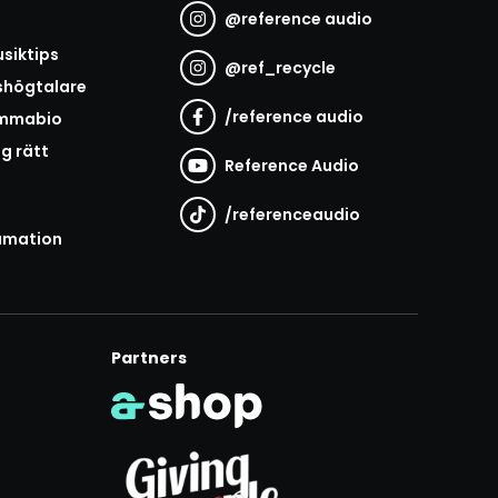
@
reference audio
t
siktips
@
ref_recycle
shögtalare
/
reference audio
emmabio
ag rätt
Reference Audio
/
referenceaudio
amation
Partners