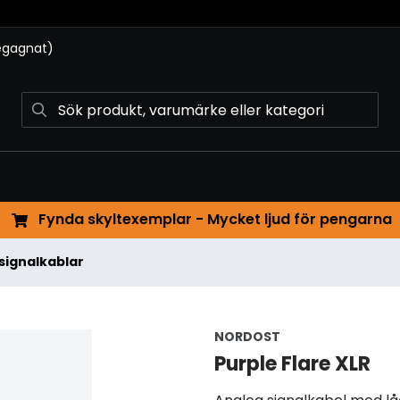
begagnat)
Fynda skyltexemplar - Mycket ljud för pengarna
signalkablar
NORDOST
Purple Flare XLR