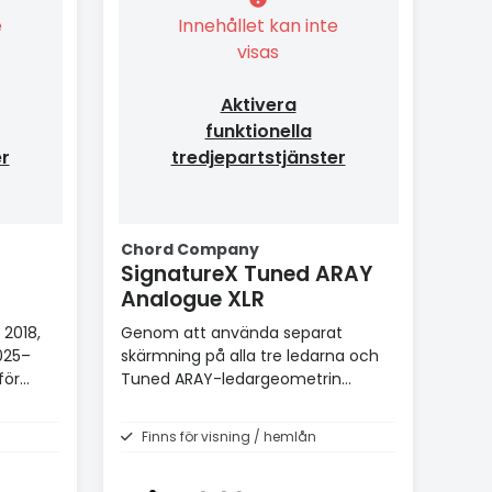
e
Innehållet kan inte
visas
Aktivera
funktionella
er
tredjepartstjänster
Chord Company
SignatureX Tuned ARAY
Analogue XLR
 2018,
Genom att använda separat
025–
skärmning på alla tre ledarna och
för
Tuned ARAY-ledargeometrin
kunnat producera en neutral och
musikaliskt transparent kabel
Finns för visning / hemlån