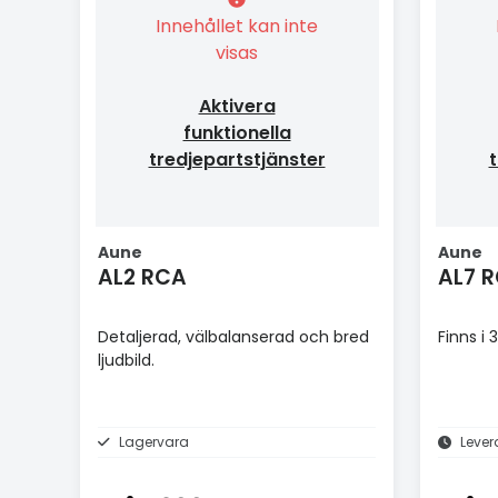
Innehållet kan inte
visas
Aktivera
funktionella
tredjepartstjänster
t
Aune
Aune
AL2 RCA
AL7 
Detaljerad, välbalanserad och bred
Finns i
ljudbild.
Lagervara
Lever