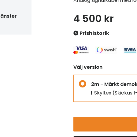
Analog signalkabel med låg
4 500 kr
jänster
Prishistorik
Välj version
2m - Märkt demo
Skyltex
(Skickas 1