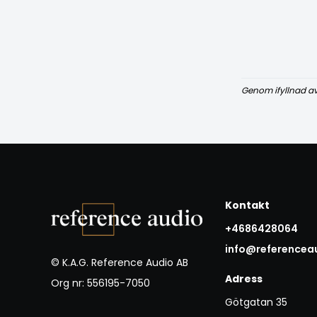
Genom ifyllnad a
Kontakt
+4686428064
info@referencea
© K.A.G. Reference Audio AB
Adress
Org nr: 556195-7050
Götgatan 35