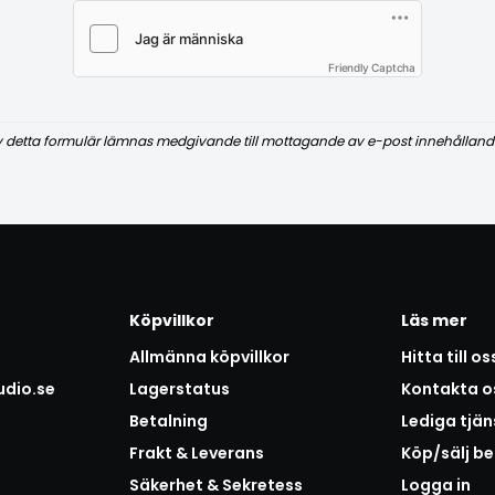
Friendly Captcha
v detta formulär lämnas medgivande till mottagande av e-post innehålland
Köpvillkor
Läs mer
Allmänna köpvillkor
Hitta till os
udio.se
Lagerstatus
Kontakta o
Betalning
Lediga tjän
Frakt & Leverans
Köp/sälj b
Säkerhet & Sekretess
Logga in