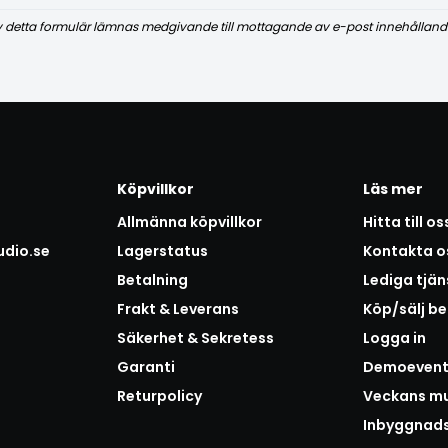
v detta formulär lämnas medgivande till mottagande av e-post innehålland
Köpvillkor
Läs mer
Allmänna köpvillkor
Hitta till os
udio.se
Lagerstatus
Kontakta o
Betalning
Lediga tjän
Frakt & Leverans
Köp/sälj b
Säkerhet & Sekretess
Logga in
Garanti
Demoeven
Returpolicy
Veckans mu
Inbyggnad