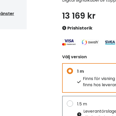
Digital signalkabel av topp
13 169 kr
jänster
Prishistorik
Välj version
1 m
Finns för visnin
finns hos lever
1.5 m
Leverantörslag