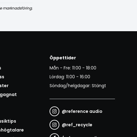
e marknadsföring.
Öppettider
s
Mån - Fre: 11:00 - 18:00
ss
Lördag: 11:00 - 16:00
ster
Söndag/helgdagar: Stängt
egagnat
@
reference audio
t
siktips
@
ref_recycle
shögtalare