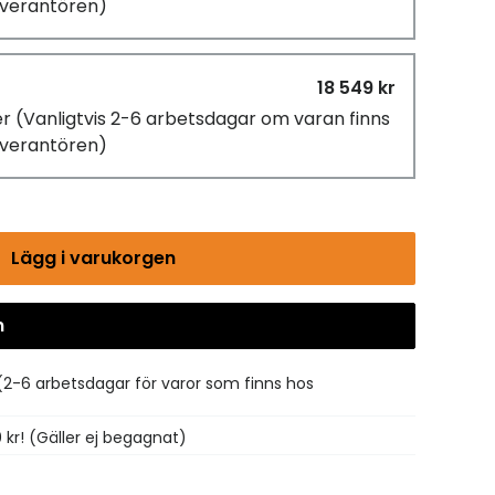
leverantören)
18 549 kr
er
(Vanligtvis 2-6 arbetsdagar om varan finns
leverantören)
Lägg i varukorgen
n
Gå till kassan
(2-6 arbetsdagar för varor som finns hos
0 kr! (Gäller ej begagnat)