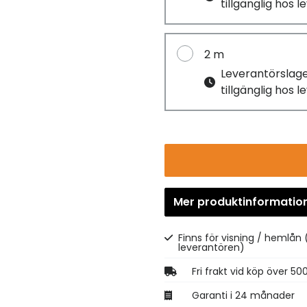
tillgänglig hos 
2 m
Leverantörslag
tillgänglig hos 
Mer produktinformatio
Finns för visning / hemlån
leverantören)
Fri frakt vid köp över 50
Garanti i 24 månader