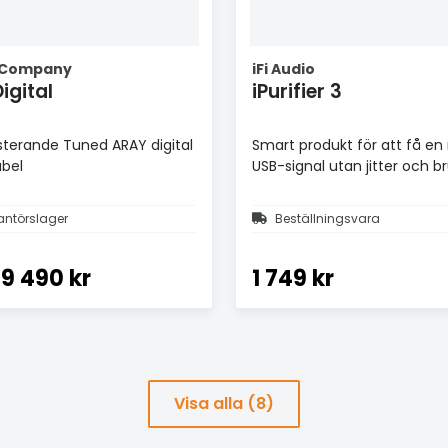
 Company
iFi Audio
igital
iPurifier 3
terande Tuned ARAY digital
Smart produkt för att få en
abel
USB-signal utan jitter och br
antörslager
Beställningsvara
9 490 kr
1 749 kr
Visa alla (8)