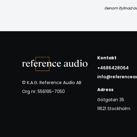
Genom ifyllnad a
Kontakt
+4686428064
info@referencea
© K.A.G. Reference Audio AB
Adress
Org nr: 556195-7050
Götgatan 35
11621 Stockholm