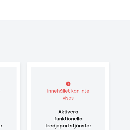
e
Innehållet kan inte
visas
Aktivera
funktionella
er
tredjepartstjänster