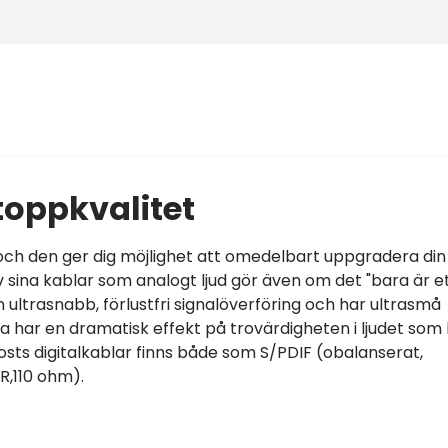
toppkvalitet
och den ger dig möjlighet att omedelbart uppgradera din
av sina kablar som analogt ljud gör även om det "bara är e
 ultrasnabb, förlustfri signalöverföring och har ultrasmå
har en dramatisk effekt på trovärdigheten i ljudet som b
osts digitalkablar finns både som S/PDIF (obalanserat,
R,110 ohm).