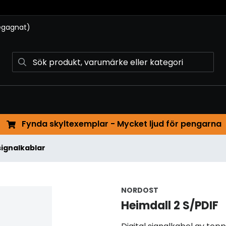
begagnat)
Fynda skyltexemplar - Mycket ljud för pengarna
signalkablar
NORDOST
Heimdall 2 S/PDIF