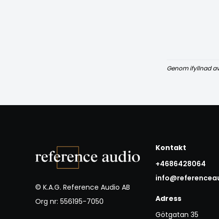
Genom ifyllnad a
Kontakt
+4686428064
info@referencea
© K.A.G. Reference Audio AB
Adress
Org nr: 556195-7050
Götgatan 35