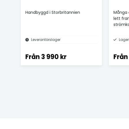
Handbyggd i Storbritannien
Många å
lett fra
strömka
Leverantörslager
Lager
Från
3 990 kr
Från