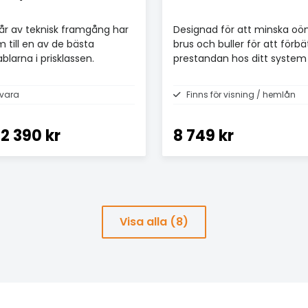
r av teknisk framgång har
Designad för att minska oö
m till en av de bästa
brus och buller för att förbä
blarna i prisklassen.
prestandan hos ditt system
vara
Finns för visning / hemlån
2 390 kr
8 749 kr
Visa alla (8)