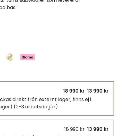
sk 12-tums subwoofer som levererar
ad bas.
18 990 kr
13 990 kr
ckas direkt från externt lager, finns ej i
 lager)
(2-3 arbetsdagar)
18 990 kr
13 990 kr