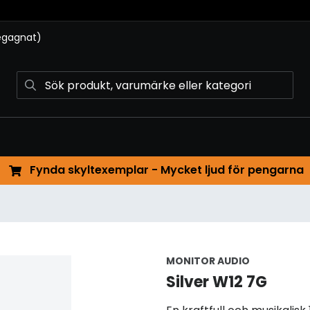
begagnat)
Fynda skyltexemplar - Mycket ljud för pengarna
MONITOR AUDIO
Silver W12 7G