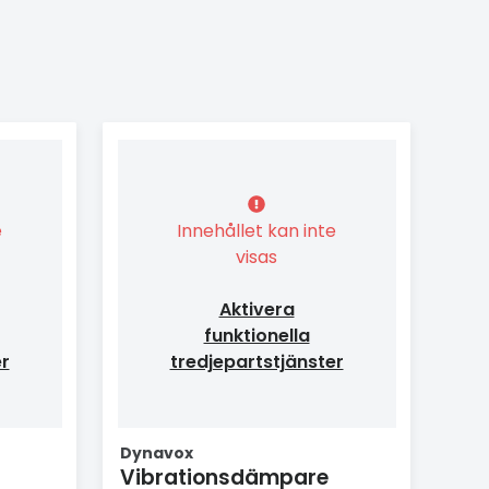
e
Innehållet kan inte
visas
Aktivera
funktionella
er
tredjepartstjänster
Dynavox
Vibrationsdämpare