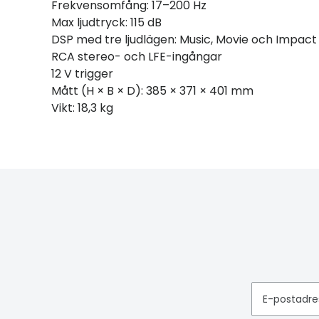
Frekvensomfång: 17–200 Hz
Max ljudtryck: 115 dB
DSP med tre ljudlägen: Music, Movie och Impact
RCA stereo- och LFE-ingångar
12 V trigger
Mått (H × B × D): 385 × 371 × 401 mm
Vikt: 18,3 kg
E-postadre