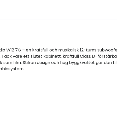
udio W12 7G – en kraftfull och musikalisk 12-tums subwoof
Tack vare ett slutet kabinett, kraftfull Class D-förstärk
som film. Stilren design och hög byggkvalitet gör den till
abiosystem.