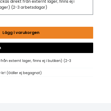
ckas direkt från externt lager, finns ej i
 lager)
(2-3 arbetsdagar)
Lägg i varukorgen
n
Gå till kassan
från externt lager, finns ej i butiken)
(2-3
0 kr! (Gäller ej begagnat)