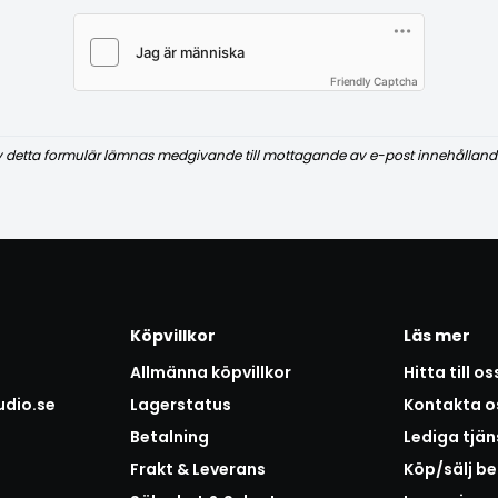
Friendly Captcha
v detta formulär lämnas medgivande till mottagande av e-post innehålland
Köpvillkor
Läs mer
Allmänna köpvillkor
Hitta till os
udio.se
Lagerstatus
Kontakta o
Betalning
Lediga tjän
Frakt & Leverans
Köp/sälj b