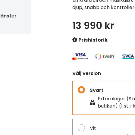
En kraftfull och musikali
djup, snabb och kontroller
jänster
13 990 kr
Prishistorik
Välj version
Svart
Externlager (Ski
butiken) (1 st. i
Vit