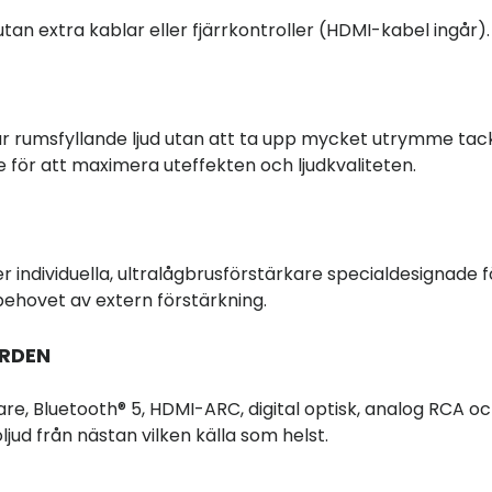
an extra kablar eller fjärrkontroller (HDMI-kabel ingår).
ar rumsfyllande ljud utan att ta upp mycket utrymme tac
 för att maximera uteffekten och ljudkvaliteten.
 individuella, ultralågbrusförstärkare specialdesignade f
ehovet av extern förstärkning.
ORDEN
e, Bluetooth® 5, HDMI-ARC, digital optisk, analog RCA o
jud från nästan vilken källa som helst.