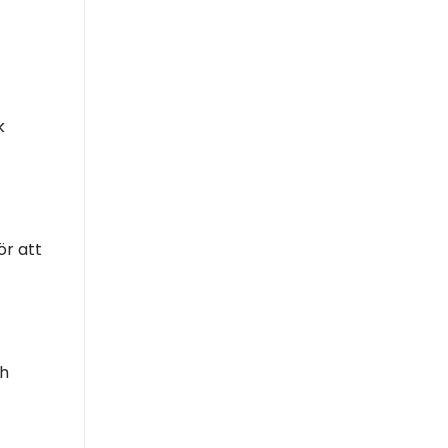
k
ör att
ch