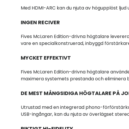
Med HDMI-ARC kan du njuta av högupplöst ljud ut
INGEN RECIVER
Fives McLaren Edition-drivna högtalare leverer
vare en specialkonstruerad, inbyggd förstärkare
MYCKET
EFFEKTIVT
Fives McLaren Edition-drivna högtalare använder
maximera systemets prestanda och eliminera b
DE MEST MÅNGSIDIGA HÖGTALARE PÅ J
Utrustad med en integrerad phono-förförstärkar
USB-ingångar, kan du njuta av överlägset stereol
RIKTIGT HI-FIDELITY