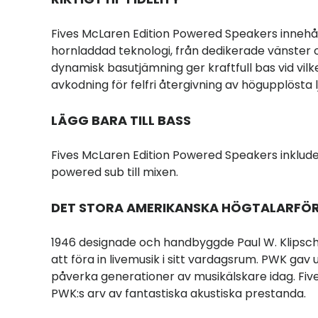
Fives McLaren Edition Powered Speakers innehål
hornladdad teknologi, från dedikerade vänster oc
dynamisk basutjämning ger kraftfull bas vid vil
avkodning för felfri återgivning av högupplösta l
LÄGG BARA TILL BASS
Fives McLaren Edition Powered Speakers inkluder
powered sub till mixen.
DET STORA AMERIKANSKA HÖGTALARFÖ
1946 designade och handbyggde Paul W. Klipsc
att föra in livemusik i sitt vardagsrum. PWK gav
påverka generationer av musikälskare idag. Fiv
PWK:s arv av fantastiska akustiska prestanda.