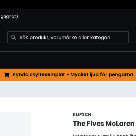
begagnat)
Fynda skyltexemplar - Mycket ljud för pengarna
KLIPSCH
The Fives McLaren