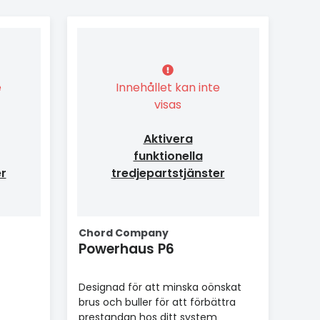
e
Innehållet kan inte
visas
Aktivera
funktionella
er
tredjepartstjänster
Chord Company
Powerhaus P6
Designad för att minska oönskat
brus och buller för att förbättra
prestandan hos ditt system