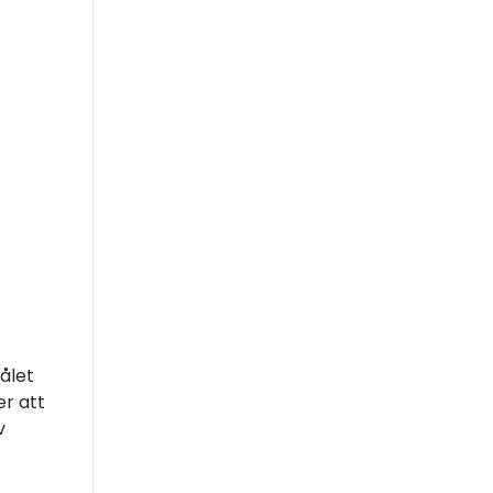
ålet
er att
v