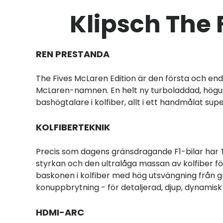
Klipsch The 
REN PRESTANDA
The Fives McLaren Edition är den första och en
McLaren-namnen. En helt ny turboladdad, högup
bashögtalare i kolfiber, allt i ett handmålat su
KOLFIBERTEKNIK
Precis som dagens gränsdragande F1-bilar har 
styrkan och den ultralåga massan av kolfiber fö
baskonen i kolfiber med hög utsvängning från g
konuppbrytning - för detaljerad, djup, dynamisk
HDMI-ARC