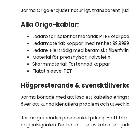
Jorma Origo erbjuder naturligt, transparent ljud
Alla Origo-kablar:
Ledare för isoleringsmaterial: PTFE ofärga
Ledarmaterial: Koppar med renhet 99,999
Ledare: Flertrådig med keramiskt fiberfyll
Material för presshylsor: Polyolefin
Skärmmaterial: Förtennad koppar
Flätat sleeve: PET
Högpresterande & svensktillverk
Jorma började med att lösa ett kabelisoleringsp
över att kunna identifiera problem och utveckla
Jorma grundades på en enkel princip – att förme
originalsignalen. De tror att deras kablar erbjud