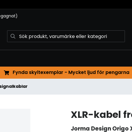
begagnat)
Fynda skyltexemplar - Mycket ljud för pengarna
signalkablar
XLR-kabel f
Jorma Design
Origo 