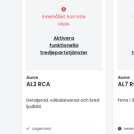
Innehållet kan inte
visas
Aktivera
funktionella
tredjepartstjänster
t
Aune
Aune
AL2 RCA
AL7 
Detaljerad, välbalanserad och bred
Finns i
ljudbild.
Lagervara
Lever