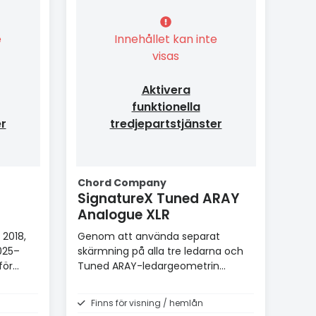
e
Innehållet kan inte
visas
Aktivera
funktionella
er
tredjepartstjänster
Chord Company
SignatureX Tuned ARAY
Analogue XLR
 2018,
Genom att använda separat
025–
skärmning på alla tre ledarna och
för
Tuned ARAY-ledargeometrin
kunnat producera en neutral och
musikaliskt transparent kabel
Finns för visning / hemlån