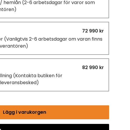
g / hemlån
(2-6 arbetsdagar för varor som
antören)
72 990 kr
er
(Vanligtvis 2-6 arbetsdagar om varan finns
leverantören)
82 990 kr
llning
(Kontakta butiken för
d/leveransbesked)
Lägg i varukorgen
n