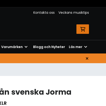
Kontakta oss
Veckans musiktips
Varumärken
Blogg och Nyheter
Läs mer
rån svenska Jorma
XLR