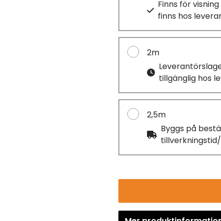
Finns för visnin
finns hos lever
2m
Leverantörslag
tillgänglig hos 
2,5m
Byggs på bestä
tillverkningsti
Mer produktinformatio