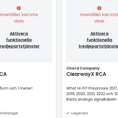
Innehållet kan inte
Innehållet kan int
visas
visas
Aktivera
Aktivera
funktionella
funktionella
redjepartstjänster
tredjepartstjänst
Chord Company
RCA
ClearwayX RCA
 35cm och 1 meter!
What Hi-Fi? Prisvinnare 2017,
2019, 2020, 2021, 2022 och 2
Bästa analoga signalkabeln 
£100+.
antörslager
Lagervara