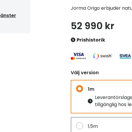
Jorma Origo erbjuder natur
jänster
52 990 kr
Prishistorik
Välj version
1m
Leverantörslag
tillgänglig hos 
1,5m