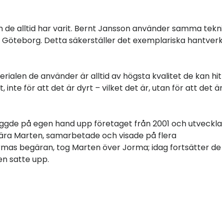
 de alltid har varit. Bernt Jansson använder samma tekni
i Göteborg. Detta säkerställer det exemplariska hantver
aterialen de använder är alltid av högsta kvalitet de kan hit
e för att det är dyrt – vilket det är, utan för att det ä
yggde på egen hand upp företaget från 2001 och utveckl
ära Marten, samarbetade och visade på flera
mas begäran, tog Marten över Jorma; idag fortsätter de
en satte upp.