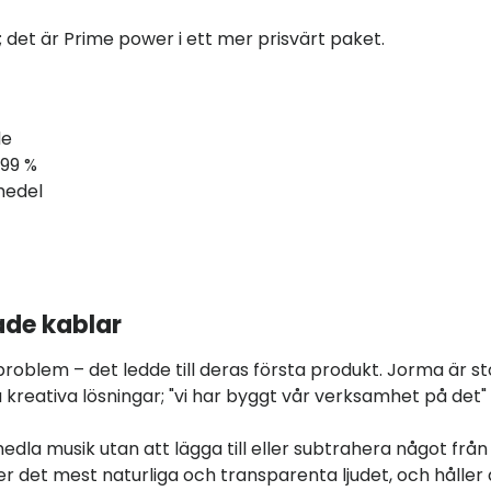
; det är Prime power i ett mer prisvärt paket.
de
999 %
medel
ade kablar
roblem – det ledde till deras första produkt. Jorma är st
 kreativa lösningar; "vi har byggt vår verksamhet på det"
dla musik utan att lägga till eller subtrahera något från
er det mest naturliga och transparenta ljudet, och håller 