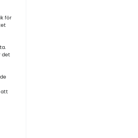
k för
ket
ta.
r det
ade
 att