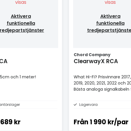
visas
visas
Aktivera
Aktivera
funktionella
funktionella
redjepartstjänster
tredjepartstjänst
Chord Company
RCA
ClearwayX RCA
 35cm och 1 meter!
What Hi-Fi? Prisvinnare 2017,
2019, 2020, 2021, 2022 och 2
Bästa analoga signalkabeln 
£100+.
antörslager
Lagervara
689 kr
Från
1 990 kr/par