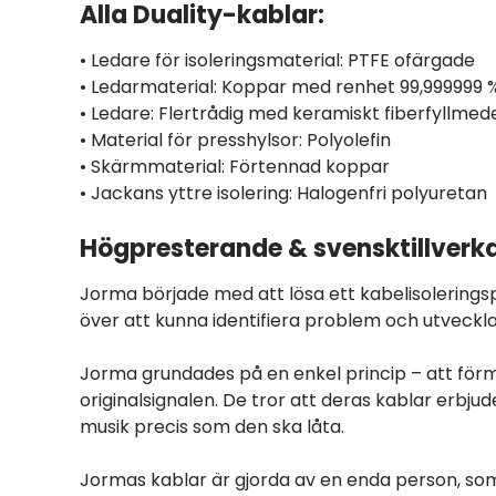
Alla Duality-kablar:
• Ledare för isoleringsmaterial: PTFE ofärgade
• Ledarmaterial: Koppar med renhet 99,999999 
• Ledare: Flertrådig med keramiskt fiberfyllmed
• Material för presshylsor: Polyolefin
• Skärmmaterial: Förtennad koppar
• Jackans yttre isolering: Halogenfri polyuretan
Högpresterande & svensktillverk
Jorma började med att lösa ett kabelisoleringsp
över att kunna identifiera problem och utveckla
Jorma grundades på en enkel princip – att förme
originalsignalen. De tror att deras kablar erbjud
musik precis som den ska låta.
Jormas kablar är gjorda av en enda person, som