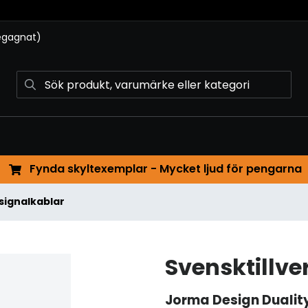
begagnat)
Fynda skyltexemplar - Mycket ljud för pengarna
signalkablar
Svensktillv
Jorma Design
Dualit