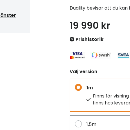
Duality bevisar att du kan få
jänster
19 990 kr
Prishistorik
Välj version
1m
Finns för visnin
finns hos lever
1,5m