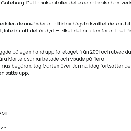
i Göteborg. Detta säkerställer det exemplariska hantver
aterialen de använder är alltid av högsta kvalitet de kan hit
e för att det är dyrt – vilket det är, utan för att det ä
yggde på egen hand upp företaget från 2001 och utveckl
ära Marten, samarbetade och visade på flera
mas begäran, tog Marten över Jorma; idag fortsätter de
en satte upp.
EMI
slate