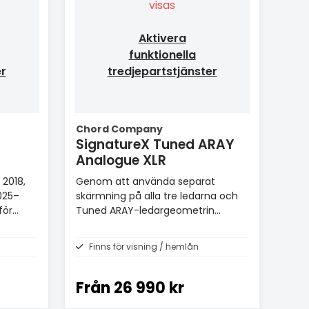
visas
Aktivera
funktionella
er
tredjepartstjänster
Chord Company
SignatureX Tuned ARAY
Analogue XLR
 2018,
Genom att använda separat
025–
skärmning på alla tre ledarna och
för
Tuned ARAY-ledargeometrin
kunnat producera en neutral och
musikaliskt transparent kabel
Finns för visning / hemlån
Från
26 990 kr