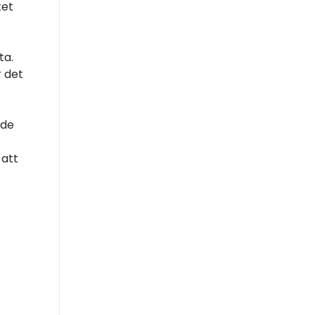
ket
ta.
r det
ade
 att