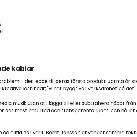
%
el
ade kablar
roblem – det ledde till deras första produkt. Jorma är st
 kreativa lösningar; "vi har byggt vår verksamhet på det"
dla musik utan att lägga till eller subtrahera något från
er det mest naturliga och transparenta ljudet, och håller 
 de alltid har varit. Bernt Jansson använder samma tekni