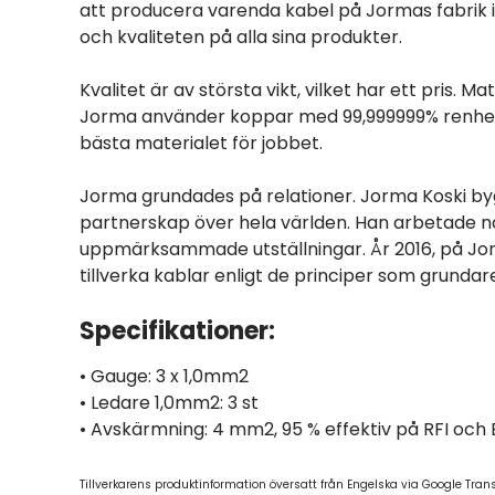
att producera varenda kabel på Jormas fabrik 
och kvaliteten på alla sina produkter.
Kvalitet är av största vikt, vilket har ett pris. M
Jorma använder koppar med 99,999999% renhet, int
bästa materialet för jobbet.
Jorma grundades på relationer. Jorma Koski b
partnerskap över hela världen. Han arbetade n
uppmärksammade utställningar. År 2016, på Jor
tillverka kablar enligt de principer som grundar
Specifikationer:
• Gauge: 3 x 1,0mm2
• Ledare 1,0mm2: 3 st
• Avskärmning: 4 mm2, 95 % effektiv på RFI och 
Tillverkarens produktinformation översatt från Engelska via Google Tran