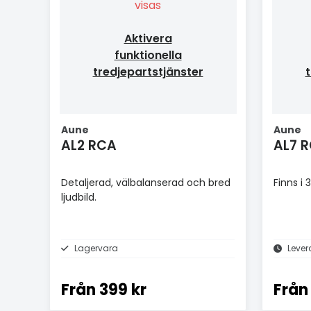
visas
Aktivera
funktionella
tredjepartstjänster
t
Aune
Aune
AL2 RCA
AL7 
Detaljerad, välbalanserad och bred
Finns i
ljudbild.
Lagervara
Lever
Från
399 kr
Från