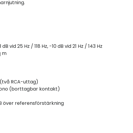
arnjutning.
 dB vid 25 Hz / 118 Hz, -10 dB vid 21 Hz / 143 Hz
q m
 (två RCA-uttag)
Mono (borttagbar kontakt)
5dB över referensförstärkning