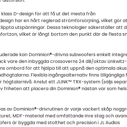
 distorsion.
lass D-design för att få ut det mesta från
design har en hårt reglerad strömförsörjning, vilket gör a
ppta utspänningar. Dessa teknologier säkerställer att 
fortzon, vilket är långt bortom den punkt där de flesta 
uderade kan Dominion®-drivna subwoofers enkelt integre
tack vare den inbyggda crossoverns 24 dB/oktav Linkwitz-
inns ombord för att hjälpa till att uppnå den optimala akus
gtalarna. Flexibla ingångsalternativ finns tillgängliga 
er högtalarnivå. Anslut ett JLINK™ TRX-system (säljs sepa
av friheten att placera din Dominion® nästan var som hels
as av Dominion®-drivrutinen är varje vackert skåp nogg
skuret, MDF-material med omfattande inre stag och ava
fers är byggda med stolthet och precision i JL Audios