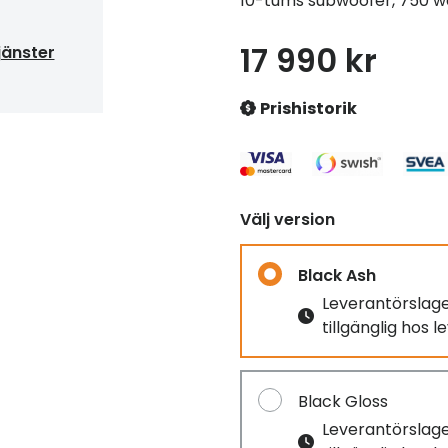
10-tums subwoofer, 750 w
17 990 kr
jänster
Prishistorik
Välj version
Black Ash
Leverantörslag
tillgänglig hos 
Black Gloss
Leverantörslag