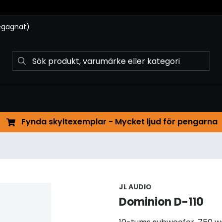
begagnat)
Fynda skyltexemplar - Mycket ljud för pengarna
JL AUDIO
Dominion D-110