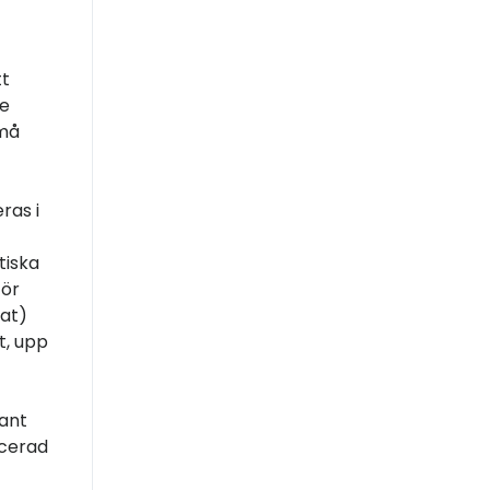
tt
de
små
ras i
tiska
för
rat)
t, upp
rant
ncerad