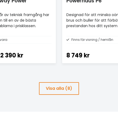
rway Power
Powerhaus P6
r av teknisk framgång har
Designad för att minska oö
m till en av de bästa
brus och buller för att förbä
blarna i prisklassen.
prestandan hos ditt system
vara
Finns för visning / hemlån
2 390 kr
8 749 kr
Visa alla (8)