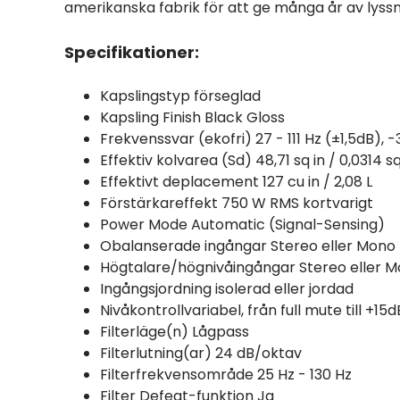
amerikanska fabrik för att ge många år av lyssn
Specifikationer:
Kapslingstyp förseglad
Kapsling Finish Black Gloss
Frekvenssvar (ekofri) 27 - 111 Hz (±1,5dB), -3
Effektiv kolvarea (Sd) 48,71 sq in / 0,0314 s
Effektivt deplacement 127 cu in / 2,08 L
Förstärkareffekt 750 W RMS kortvarigt
Power Mode Automatic (Signal-Sensing)
Obalanserade ingångar Stereo eller Mono
Högtalare/högnivåingångar Stereo eller 
Ingångsjordning isolerad eller jordad
Nivåkontrollvariabel, från full mute till +1
Filterläge(n) Lågpass
Filterlutning(ar) 24 dB/oktav
Filterfrekvensområde 25 Hz - 130 Hz
Filter Defeat-funktion Ja