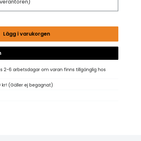
leverantören)
Lägg i varukorgen
n
Gå till kassan
is 2-6 arbetsdagar om varan finns tillgänglig hos
0 kr! (Gäller ej begagnat)