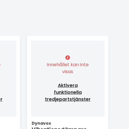
e
Innehållet kan inte
visas
Aktivera
funktionella
er
tredjepartstjänster
Dynavox