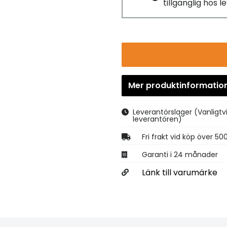
tillgänglig hos 
Mer produktinformatio
Leverantörslager
(Vanligtv
leverantören)
Fri frakt vid köp över 50
Garanti i 24 månader
Länk till varumärke