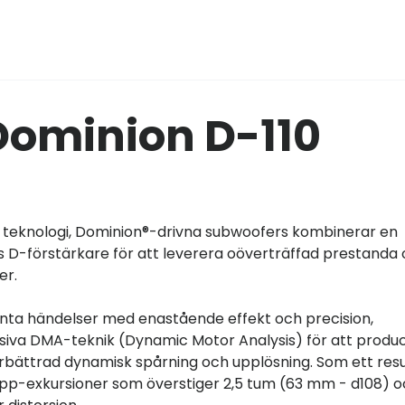
Dominion D-110
d teknologi, Dominion®-drivna subwoofers kombinerar en
D-förstärkare för att leverera oöverträffad prestanda
er.
venta händelser med enastående effekt och precision,
usiva DMA-teknik (Dynamic Motor Analysis) för att produ
rbättrad dynamisk spårning och upplösning. Som ett resu
opp-exkursioner som överstiger 2,5 tum (63 mm - d108) o