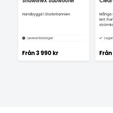
ShawlineX Subwoofer
Clea
Handbyggd i Storbritannien
Många å
lett fra
strömka
Leverantörslager
Lager
Från
3 990 kr
Från