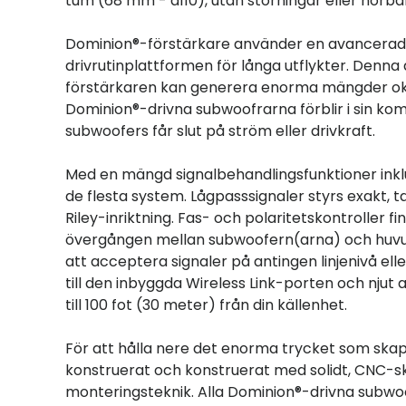
tum (68 mm - d110), utan störningar eller hörbar
Dominion®-förstärkare använder en avancerad k
drivrutinplattformen för långa utflykter. Denna 
förstärkaren kan generera enorma mängder okli
Dominion®-drivna subwoofrarna förblir i sin kom
subwoofers får slut på ström eller drivkraft.
Med en mängd signalbehandlingsfunktioner inkl
de flesta system. Lågpasssignaler styrs exakt, 
Riley-inriktning. Fas- och polaritetskontroller f
övergången mellan subwoofern(arna) och huvudhö
att acceptera signaler på antingen linjenivå ell
till den inbyggda Wireless Link-porten och njut 
till 100 fot (30 meter) från din källenhet.
För att hålla nere det enorma trycket som skap
konstruerat och konstruerat med solidt, CNC-
monteringsteknik. Alla Dominion®-drivna subwoo