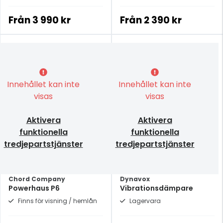
strömkablarna i
prisklassen.
Från
3 990 kr
Från
2 390 kr
Innehållet kan inte
Innehållet kan inte
visas
visas
Aktivera
Aktivera
funktionella
funktionella
tredjepartstjänster
tredjepartstjänster
Chord Company
Dynavox
Powerhaus P6
Vibrationsdämpare
Finns för visning / hemlån
Lagervara