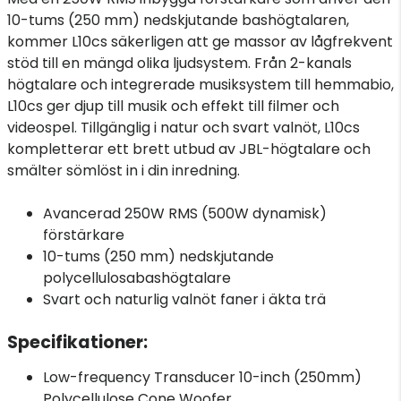
10-tums (250 mm) nedskjutande bashögtalaren,
kommer L10cs säkerligen att ge massor av lågfrekvent
stöd till en mängd olika ljudsystem. Från 2-kanals
högtalare och integrerade musiksystem till hemmabio,
L10cs ger djup till musik och effekt till filmer och
videospel. Tillgänglig i natur och svart valnöt, L10cs
kompletterar ett brett utbud av JBL-högtalare och
smälter sömlöst in i din inredning.
Avancerad 250W RMS (500W dynamisk)
förstärkare
10-tums (250 mm) nedskjutande
polycellulosabashögtalare
Svart och naturlig valnöt faner i äkta trä
Specifikationer:
Low-frequency Transducer 10-inch (250mm)
Polycellulose Cone Woofer