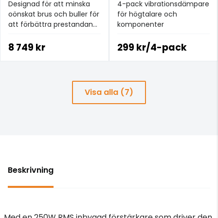
Designad för att minska
4-pack vibrationsdämpare
oönskat brus och buller för
för högtalare och
att förbättra prestandan
komponenter
hos ditt system
8 749 kr
299 kr/4-pack
Visa alla (7)
Beskrivning
Med en 250W RMS inbyggd förstärkare som driver den