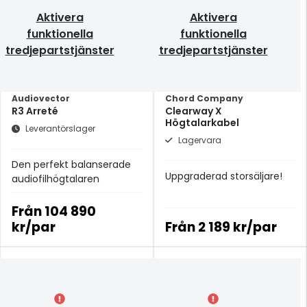
Aktivera
Aktivera
funktionella
funktionella
tredjepartstjänster
tredjepartstjänster
Audiovector
Chord Company
R3 Arreté
Clearway X
Högtalarkabel
Leverantörslager
Lagervara
Den perfekt balanserade
Uppgraderad storsäljare!
audiofilhögtalaren
Från
104 890
kr/par
Från
2 189 kr/par