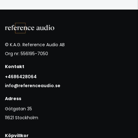
© K.A.G. Reference Audio AB
Org nr: 556195-7050
Kontakt
+4686428064
info@referenceaudio.se
Adress
Götgatan 35
11621 Stockholm
Köpvillkor