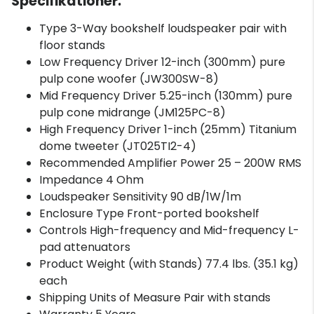
Specifikationer:
Type 3-Way bookshelf loudspeaker pair with
floor stands
Low Frequency Driver 12-inch (300mm) pure
pulp cone woofer (JW300SW-8)
Mid Frequency Driver 5.25-inch (130mm) pure
pulp cone midrange (JM125PC-8)
High Frequency Driver 1-inch (25mm) Titanium
dome tweeter (JT025TI2-4)
Recommended Amplifier Power 25 – 200W RMS
Impedance 4 Ohm
Loudspeaker Sensitivity 90 dB/1W/1m
Enclosure Type Front-ported bookshelf
Controls High-frequency and Mid-frequency L-
pad attenuators
Product Weight (with Stands) 77.4 lbs. (35.1 kg)
each
Shipping Units of Measure Pair with stands