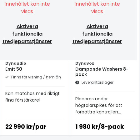
Innehållet kan inte
Innehållet kan inte
visas
visas
Aktivera
Aktivera
funktionella
funktionella
tredjepartstjänster
tredjepartstjänster
Dynaudio
Dynavox
Emit 50
Dämpande Washers 8-
pack
Finns för visning / hemlån
Leverantörslager
Kan matchas med riktigt
Placeras under
fina förstärkare!
högtalarspikes för att
förbättra kontrollen
och minimera störande
vibrationer.
22 990 kr/par
1 980 kr/8-pack