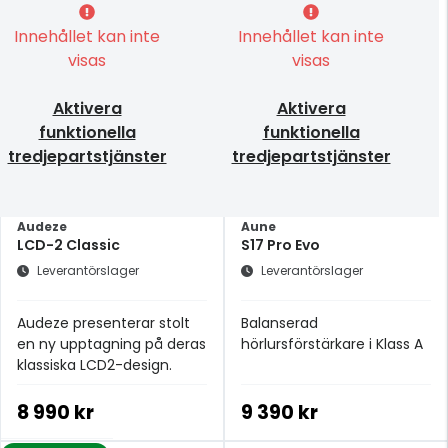
Innehållet kan inte
Innehållet kan inte
visas
visas
Aktivera
Aktivera
funktionella
funktionella
tredjepartstjänster
tredjepartstjänster
Audeze
Aune
LCD-2 Classic
S17 Pro Evo
Leverantörslager
Leverantörslager
Audeze presenterar stolt
Balanserad
en ny upptagning på deras
hörlursförstärkare i Klass A
klassiska LCD2-design.
8 990 kr
9 390 kr