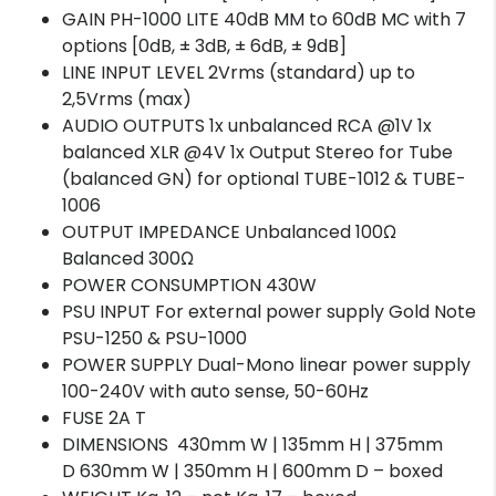
GAIN PH-1000 LITE 40dB MM to 60dB MC with 7
options [0dB, ± 3dB, ± 6dB, ± 9dB]
LINE INPUT LEVEL 2Vrms (standard) up to
2,5Vrms (max)
AUDIO OUTPUTS 1x unbalanced RCA @1V 1x
balanced XLR @4V 1x Output Stereo for Tube
(balanced GN) for optional TUBE-1012 & TUBE-
1006
OUTPUT IMPEDANCE Unbalanced 100Ω
Balanced 300Ω
POWER CONSUMPTION 430W
PSU INPUT For external power supply Gold Note
PSU-1250 & PSU-1000
POWER SUPPLY Dual-Mono linear power supply
100-240V with auto sense, 50-60Hz
FUSE 2A T
DIMENSIONS 430mm W | 135mm H | 375mm
D 630mm W | 350mm H | 600mm D – boxed