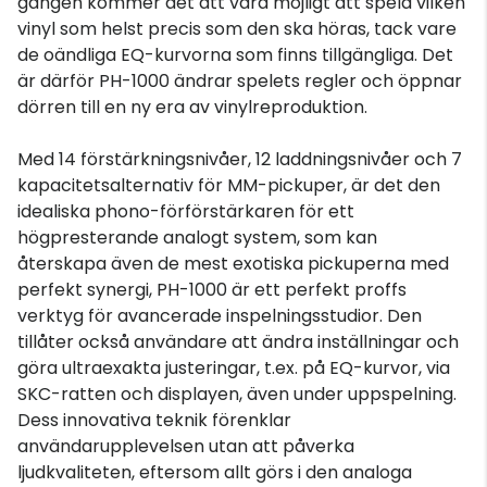
gången kommer det att vara möjligt att spela vilken
vinyl som helst precis som den ska höras, tack vare
de oändliga EQ-kurvorna som finns tillgängliga. Det
är därför PH-1000 ändrar spelets regler och öppnar
dörren till en ny era av vinylreproduktion.
Med 14 förstärkningsnivåer, 12 laddningsnivåer och 7
kapacitetsalternativ för MM-pickuper, är det den
idealiska phono-förförstärkaren för ett
högpresterande analogt system, som kan
återskapa även de mest exotiska pickuperna med
perfekt synergi, PH-1000 är ett perfekt proffs
verktyg för avancerade inspelningsstudior. Den
tillåter också användare att ändra inställningar och
göra ultraexakta justeringar, t.ex. på EQ-kurvor, via
SKC-ratten och displayen, även under uppspelning.
Dess innovativa teknik förenklar
användarupplevelsen utan att påverka
ljudkvaliteten, eftersom allt görs i den analoga