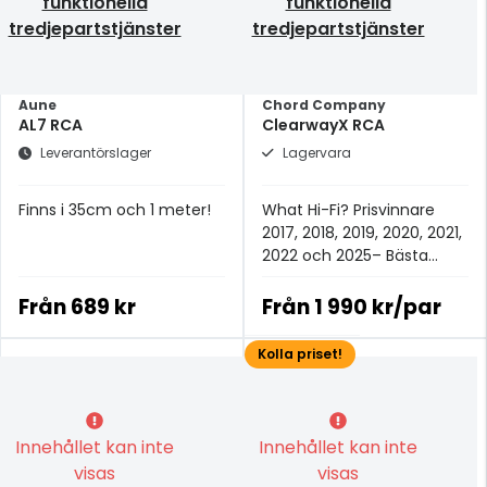
funktionella
funktionella
tredjepartstjänster
tredjepartstjänster
Aune
Chord Company
AL7 RCA
ClearwayX RCA
Leverantörslager
Lagervara
Finns i 35cm och 1 meter!
What Hi-Fi? Prisvinnare
2017, 2018, 2019, 2020, 2021,
2022 och 2025– Bästa
analoga signalkabeln för
£100+.
Från
689 kr
Från
1 990 kr/par
Kolla priset!
Innehållet kan inte
Innehållet kan inte
visas
visas