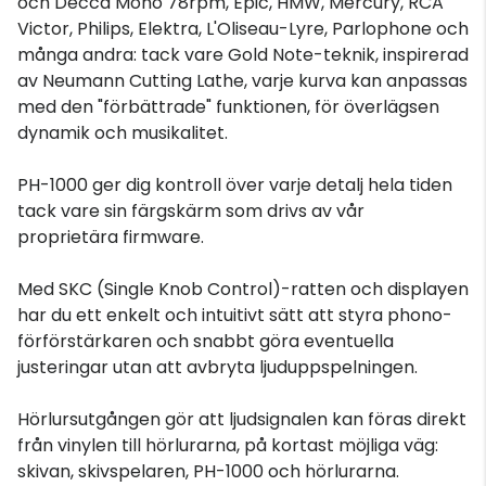
och Decca Mono 78rpm, Epic, HMW, Mercury, RCA
Victor, Philips, Elektra, L'Oliseau-Lyre, Parlophone och
många andra: tack vare Gold Note-teknik, inspirerad
av Neumann Cutting Lathe, varje kurva kan anpassas
med den "förbättrade" funktionen, för överlägsen
dynamik och musikalitet.
PH-1000 ger dig kontroll över varje detalj hela tiden
tack vare sin färgskärm som drivs av vår
proprietära firmware.
Med SKC (Single Knob Control)-ratten och displayen
har du ett enkelt och intuitivt sätt att styra phono-
förförstärkaren och snabbt göra eventuella
justeringar utan att avbryta ljuduppspelningen.
Hörlursutgången gör att ljudsignalen kan föras direkt
från vinylen till hörlurarna, på kortast möjliga väg:
skivan, skivspelaren, PH-1000 och hörlurarna.