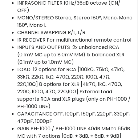
INFRASONIC FILTER 10Hz/36dB octave (ON/
OFF)
MONO/STEREO Stereo, Stereo 180°, Mono, Mono
180°, Mono L
CHANNEL SWAPPING R/L, L/R
IR RECEIVER For multifunctional remote control
INPUTS AND OUTPUTS 2x unbalanced RCA
(0.1mV MC up to 8.0mV MM) 1x balanced XLR
(0.1mV up to 1.0mV MC)
LOAD 12 options for RCA [100kΩ, 75kΩ, 47kΩ,
33kΩ, 22kΩ, 1kΩ, 470Ω, 220Ω, 100Ω, 47Ω,
22Ω,10Ω] 8 options for XLR [4k7Ω, 1kΩ, 470Ω,
220Ω, 100Ω, 47Ω, 22Ω,10Ω] External Load
supports RCA and XLR plugs (only on PH-1000 /
PH-1000 LINE)
CAPACITANCE OFF, 100pF, 150pF, 220pF, 330pF,
470pF, 1000pF
GAIN PH-1000 / PH-1000 LINE 40dB MM to 65dB
MC with 7 options [0dB, ± 3dB, ± 6dB, ± 9dB]