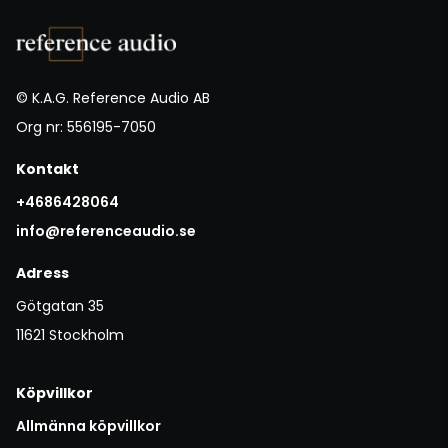
© K.A.G. Reference Audio AB
Org nr: 556195-7050
Kontakt
+4686428064
info@referenceaudio.se
Adress
Götgatan 35
11621 Stockholm
Köpvillkor
Allmänna köpvillkor