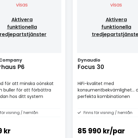
visas
visas
Aktivera
Aktivera
funktionella
funktionella
redjepartstjänster
tredjepartstjänst
 Company
Dynaudio
rhaus P6
Focus 30
d för att minska oönskat
HiFi-kvalitet med
 buller för att förbättra
konsumentbekvämlighet... 
dan hos ditt system
perfekta kombinationen
 för visning / hemlån
Finns för visning / hemlån
9 kr
85 990 kr/par