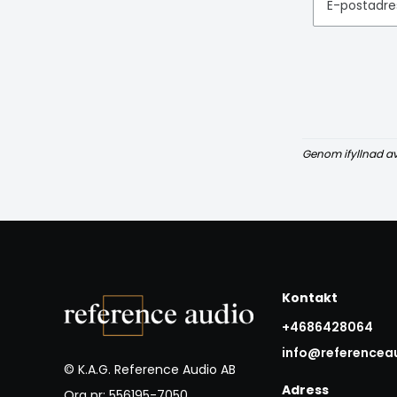
E-postadre
Genom ifyllnad a
Kontakt
+4686428064
info@referencea
© K.A.G. Reference Audio AB
Adress
Org nr: 556195-7050