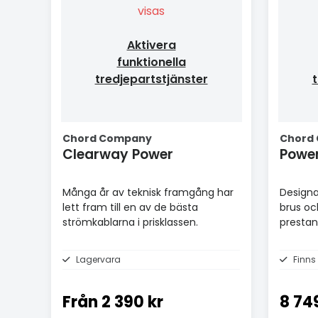
visas
Aktivera
funktionella
tredjepartstjänster
t
Chord Company
Chord
Clearway Power
Powe
Många år av teknisk framgång har
Designa
lett fram till en av de bästa
brus och
strömkablarna i prisklassen.
prestan
Lagervara
Finns
Från
2 390 kr
8 74