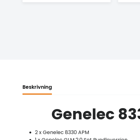
Beskrivning
Genelec 83
2 x Genelec 8330 APM
1 x Genelec GLM 2.0 Set Bundleversion