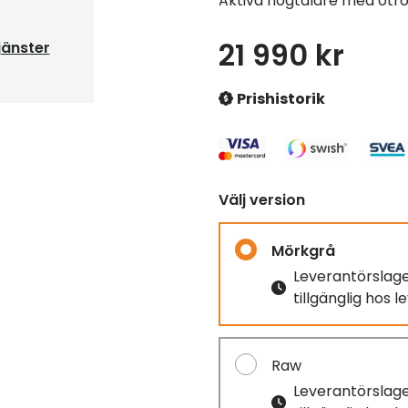
Aktiva högtalare med otro
21 990 kr
jänster
Prishistorik
Välj version
Mörkgrå
Leverantörslag
tillgänglig hos 
Raw
Leverantörslag