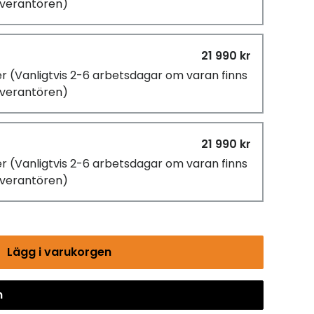
leverantören)
21 990 kr
er
(Vanligtvis 2-6 arbetsdagar om varan finns
leverantören)
21 990 kr
er
(Vanligtvis 2-6 arbetsdagar om varan finns
leverantören)
Lägg i varukorgen
n
Gå till kassan