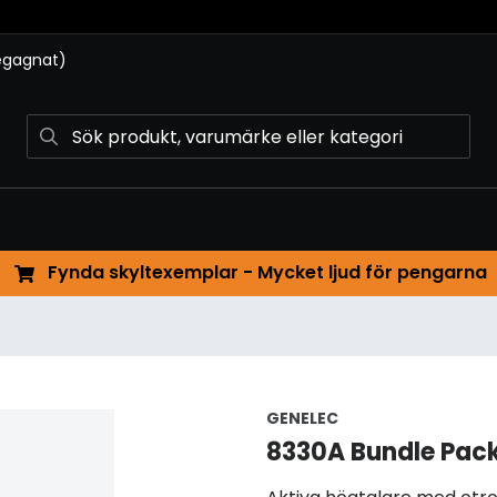
begagnat)
Fynda skyltexemplar - Mycket ljud för pengarna
GENELEC
8330A Bundle Pac