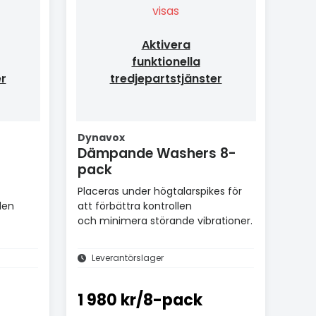
visas
Aktivera
funktionella
er
tredjepartstjänster
Dynavox
Dämpande Washers 8-
pack
Placeras under högtalarspikes för
den
att förbättra kontrollen
och minimera störande vibrationer.
Leverantörslager
1 980 kr/8-pack