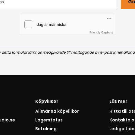
Gå
ss
Friendly Captcha
v detta formulär lämnas medgivande till mottagande av e-post innehålland
Köpvillkor
Läs mer
Allmänna köpvillkor
Hitta till os
udio.se
Lagerstatus
Kontakta o
Betalning
Lediga tjän