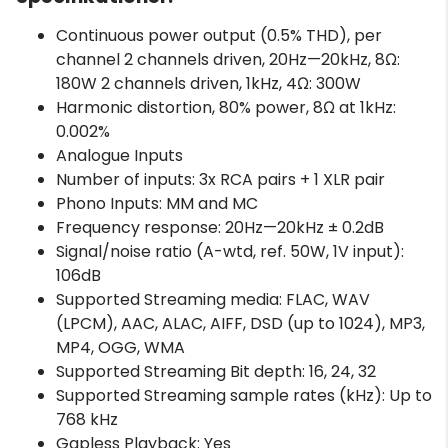
Continuous power output (0.5% THD), per
channel 2 channels driven, 20Hz—20kHz, 8Ω:
180W 2 channels driven, 1kHz, 4Ω: 300W
Harmonic distortion, 80% power, 8Ω at 1kHz:
0.002%
Analogue Inputs
Number of inputs: 3x RCA pairs + 1 XLR pair
Phono Inputs: MM and MC
Frequency response: 20Hz—20kHz ± 0.2dB
Signal/noise ratio (A-wtd, ref. 50W, 1V input):
106dB
Supported Streaming media: FLAC, WAV
(LPCM), AAC, ALAC, AIFF, DSD (up to 1024), MP3,
MP4, OGG, WMA
Supported Streaming Bit depth: 16, 24, 32
Supported Streaming sample rates (kHz): Up to
768 kHz
Gapless Playback: Yes