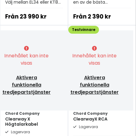
Välj mellan EL34 eller KT88
en av de bästa
rör.
strömkablarna i
prisklassen.
Från
23 990 kr
Från
2 390 kr
Testvinnare
Innehållet kan inte
Innehållet kan inte
visas
visas
Aktivera
Aktivera
funktionella
funktionella
tredjepartstjänster
tredjepartstjänster
Chord Company
Chord Company
Clearway X
ClearwayX RCA
Högtalarkabel
Lagervara
Lagervara