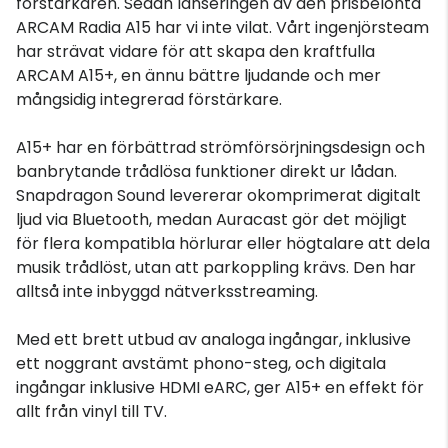
förstärkaren. Sedan lanseringen av den prisbelönta
ARCAM Radia A15 har vi inte vilat. Vårt ingenjörsteam
har strävat vidare för att skapa den kraftfulla
ARCAM A15+, en ännu bättre ljudande och mer
mångsidig integrerad förstärkare.
A15+ har en förbättrad strömförsörjningsdesign och
banbrytande trådlösa funktioner direkt ur lådan.
Snapdragon Sound levererar okomprimerat digitalt
ljud via Bluetooth, medan Auracast gör det möjligt
för flera kompatibla hörlurar eller högtalare att dela
musik trådlöst, utan att parkoppling krävs. Den har
alltså inte inbyggd nätverksstreaming.
Med ett brett utbud av analoga ingångar, inklusive
ett noggrant avstämt phono-steg, och digitala
ingångar inklusive HDMI eARC, ger A15+ en effekt för
allt från vinyl till TV.