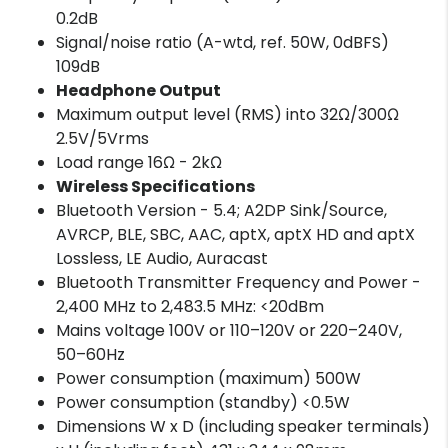
0.2dB
Signal/noise ratio (A-wtd, ref. 50W, 0dBFS)
109dB
Headphone Output
Maximum output level (RMS) into 32Ω/300Ω
2.5V/5Vrms
Load range 16Ω - 2kΩ
Wireless Specifications
Bluetooth Version - 5.4; A2DP Sink/Source,
AVRCP, BLE, SBC, AAC, aptX, aptX HD and aptX
Lossless, LE Audio, Auracast
Bluetooth Transmitter Frequency and Power -
2,400 MHz to 2,483.5 MHz: <20dBm
Mains voltage 100V or 110–120V or 220–240V,
50–60Hz
Power consumption (maximum) 500W
Power consumption (standby) <0.5W
Dimensions W x D (including speaker terminals)