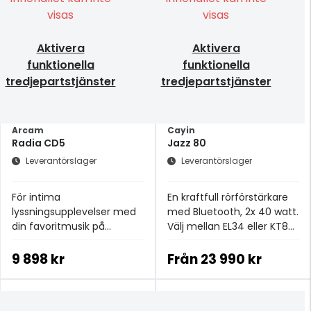
visas
visas
Aktivera
Aktivera
funktionella
funktionella
tredjepartstjänster
tredjepartstjänster
Arcam
Cayin
Radia CD5
Jazz 80
Leverantörslager
Leverantörslager
För intima
En kraftfull rörförstärkare
lyssningsupplevelser med
med Bluetooth, 2x 40 watt.
din favoritmusik på
Välj mellan EL34 eller KT88
Compact Disc.
rör.
9 898 kr
Från
23 990 kr