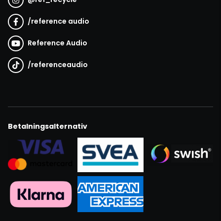
/
reference audio
Reference Audio
/
referenceaudio
Betalningsalternativ