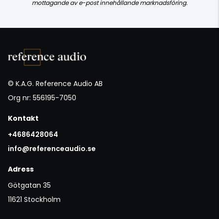
mottagande av e-post innehållande marknadsföring.
© K.A.G. Reference Audio AB
Org nr: 556195-7050
Kontakt
+4686428064
info@referenceaudio.se
Adress
Götgatan 35
11621 Stockholm