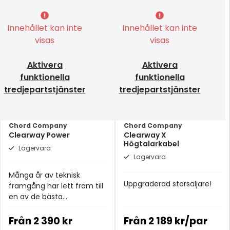
Innehållet kan inte
Innehållet kan inte
visas
visas
Aktivera
Aktivera
funktionella
funktionella
tredjepartstjänster
tredjepartstjänster
Chord Company
Chord Company
Clearway Power
Clearway X
Högtalarkabel
Lagervara
Lagervara
Många år av teknisk
Uppgraderad storsäljare!
framgång har lett fram till
en av de bästa
strömkablarna i
prisklassen.
Från
2 390 kr
Från
2 189 kr/par