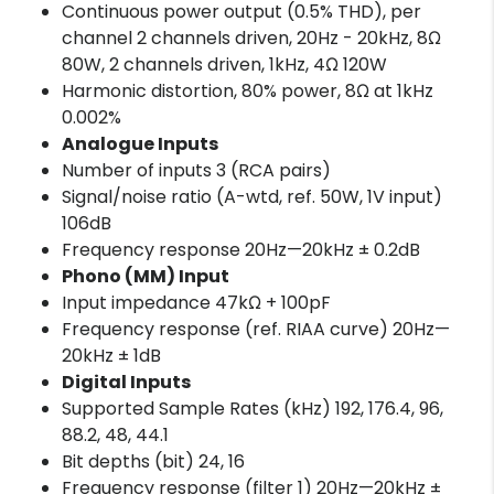
Continuous power output (0.5% THD), per
channel 2 channels driven, 20Hz - 20kHz, 8Ω
80W, 2 channels driven, 1kHz, 4Ω 120W
Harmonic distortion, 80% power, 8Ω at 1kHz
0.002%
Analogue Inputs
Number of inputs 3 (RCA pairs)
Signal/noise ratio (A-wtd, ref. 50W, 1V input)
106dB
Frequency response 20Hz—20kHz ± 0.2dB
Phono (MM) Input
Input impedance 47kΩ + 100pF
Frequency response (ref. RIAA curve) 20Hz—
20kHz ± 1dB
Digital Inputs
Supported Sample Rates (kHz) 192, 176.4, 96,
88.2, 48, 44.1
Bit depths (bit) 24, 16
Frequency response (filter 1) 20Hz—20kHz ±