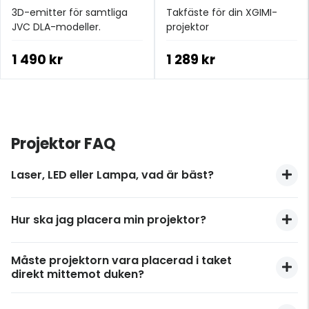
3D-emitter för samtliga
Takfäste för din XGIMI-
JVC DLA-modeller.
projektor
1 490 kr
1 289 kr
Projektor FAQ
Laser, LED eller Lampa, vad är bäst?
Lampprojektorer har länge varit självklara
Hur ska jag placera min projektor?
ledare på projektormarknaden. Trots deras
historiska dominans har de senaste
När du ställer in din nya projektor är det
framstegen inom laser- och LED-
Måste projektorn vara placerad i taket
avgörande att fokusera på några viktiga
belysningsteknik på kort tid skapat intensiv
direkt mittemot duken?
aspekter för att få den bästa bildupplevelsen.
konkurrens. Denna utveckling har gjort solid-
Ett av de första övervägandena är
Nej, det finns flera möjligheter när du placerar
state projektorer, som inte använder