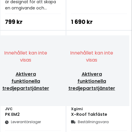
är designat för att skapa
en omgivande och
uppslukande upplevelse.
799 kr
1 690 kr
Innehållet kan inte
Innehållet kan inte
visas
visas
Aktivera
Aktivera
funktionella
funktionella
tredjepartstjänster
tredjepartstjänster
JVC
Xgimi
PK EM2
X-Roof Takfäste
Leverantörslager
Beställningsvara