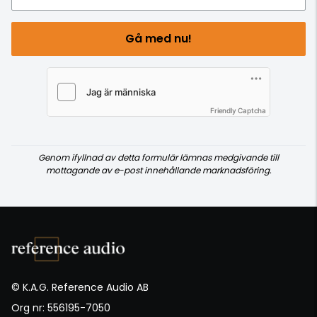
verkligen få hela bilden i synfältet! Dock är de
generella måtten utprövade för att man inte
Gå med nu!
skall behöva flytta ögat över bilden utan att få
med allt utan en flackande blick! Detta är vad
som gäller för projektor – avstånd till duk!
Friendly Captcha
Genom ifyllnad av detta formulär lämnas medgivande till
mottagande av e-post innehållande marknadsföring.
© K.A.G. Reference Audio AB
Org nr: 556195-7050