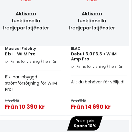
Aktivera
Aktivera
funktionella
funktionella
tredjepartstjänster
tredjepartstjänster
Musical Fidelity
ELAC
B1xi + WiiM Pro
Debut 3.0 F6.3 + WiiM
Amp Pro
Finns för visning / hemlån
Finns för visning / hemlån
B1xi har inbyggd
Allt du behöver för välljud!
strömförsörjning för WiiM
Pro!
11 650 kr
16 280 kr
Från
10 390 kr
Från
14 690 kr
Paketpris
Spara 10%