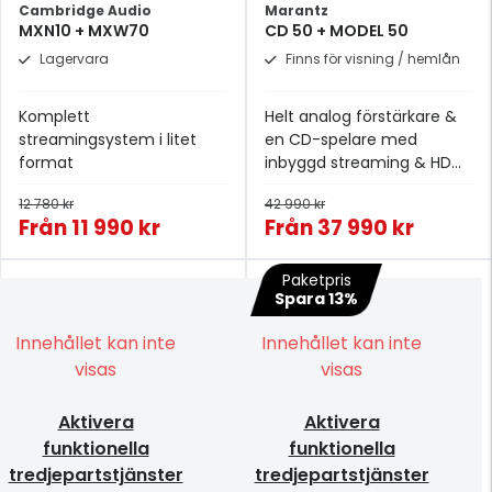
Cambridge Audio
Marantz
MXN10 + MXW70
CD 50 + MODEL 50
Lagervara
Finns för visning / hemlån
Komplett
Helt analog förstärkare &
streamingsystem i litet
en CD-spelare med
format
inbyggd streaming & HDMI
ARC
12 780 kr
42 990 kr
Från
11 990 kr
Från
37 990 kr
Paketpris
Spara 13%
Innehållet kan inte
Innehållet kan inte
visas
visas
Aktivera
Aktivera
funktionella
funktionella
tredjepartstjänster
tredjepartstjänster