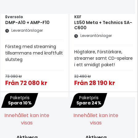
Eversolo
KEF
DMP-A10 + AMP-F10
LS50 Meta + Technics SA-
C600
Leverantörslager
Leverantörslager
Försteg med streaming
Högtalare, Förstärkare,
tillsammans med kraftfullt
streamer samt CD-spelare
slutsteg
i ett smidigt paket!
73 980 kr
32 480 kr
Från
72 080 kr
Från
28 190 kr
Paketpris
Paketpris
Spara 10%
Spara 24%
Innehållet kan inte
Innehållet kan inte
visas
visas
Aktivera
Aktivera