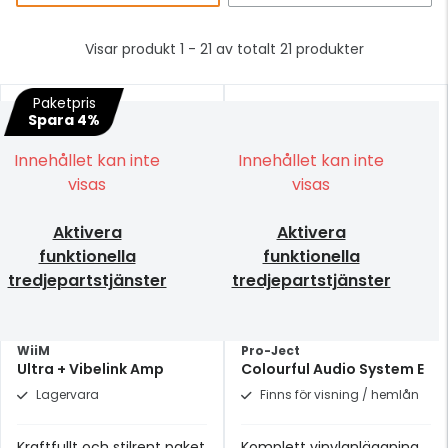
Visar produkt 1 - 21 av totalt 21 produkter
Paketpris
Spara 4%
Innehållet kan inte
Innehållet kan inte
visas
visas
Aktivera
Aktivera
funktionella
funktionella
tredjepartstjänster
tredjepartstjänster
WiiM
Pro-Ject
Ultra + Vibelink Amp
Colourful Audio System E
Lagervara
Finns för visning / hemlån
Kraftfullt och stilrent paket
Komplett vinylanläggning