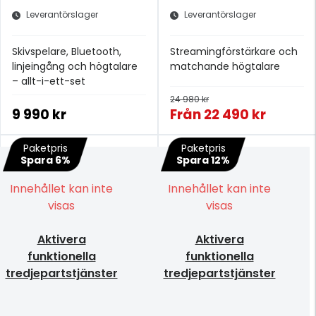
Leverantörslager
Leverantörslager
Skivspelare, Bluetooth,
Streamingförstärkare och
linjeingång och högtalare
matchande högtalare
– allt-i-ett-set
24 980 kr
9 990 kr
Från
22 490 kr
Paketpris
Paketpris
Spara 6%
Spara 12%
Innehållet kan inte
Innehållet kan inte
visas
visas
Aktivera
Aktivera
funktionella
funktionella
tredjepartstjänster
tredjepartstjänster