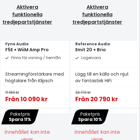
Aktivera
Aktivera
funktionella
funktionella
tredjepartstjänster
tredjepartstjänster
Fyne Audio
Reference Audio
F5E + WiiM Amp Pro
Emit 20 + Brio
Finns för visning / hemlån
Lagervara
Streamingförstärkare med
Lägg till en källa och njut
högtalare från Klipsch
av fantastisk HiFi
11 180 kr
23 170 kr
Från
10 090 kr
Från
20 790 kr
Paketpris
Paketpris
Spara 11%
Spara 10%
Innehållet kan inte
Innehållet kan inte
visas
visas