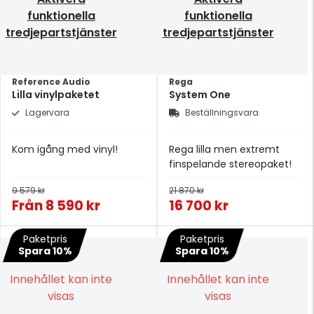
funktionella
funktionella
tredjepartstjänster
tredjepartstjänster
Reference Audio
Rega
Lilla vinylpaketet
System One
Lagervara
Beställningsvara
Kom igång med vinyl!
Rega lilla men extremt
finspelande stereopaket!
9 579 kr
21 870 kr
Från
8 590 kr
16 700 kr
Paketpris
Paketpris
Spara 10%
Spara 10%
Innehållet kan inte
Innehållet kan inte
visas
visas