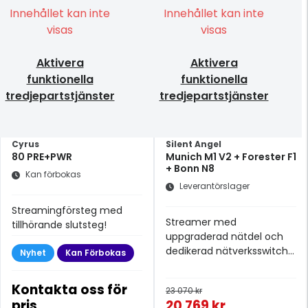
Innehållet kan inte
Innehållet kan inte
visas
visas
Aktivera
Aktivera
funktionella
funktionella
tredjepartstjänster
tredjepartstjänster
Cyrus
Silent Angel
80 PRE+PWR
Munich M1 V2 + Forester F1
+ Bonn N8
Kan förbokas
Leverantörslager
Streamingförsteg med
Streamer med
tillhörande slutsteg!
uppgraderad nätdel och
dedikerad nätverksswitch
Nyhet
Kan Förbokas
med HiFi i fokus
Kontakta oss för
23 070 kr
pris
20 769 kr