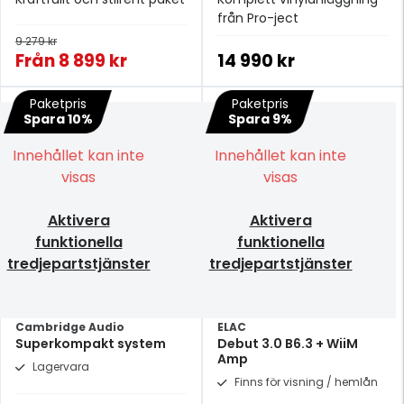
från Pro-ject
9 279 kr
Från
8 899 kr
14 990 kr
Paketpris
Paketpris
Spara 10%
Spara 9%
Innehållet kan inte
Innehållet kan inte
visas
visas
Aktivera
Aktivera
funktionella
funktionella
tredjepartstjänster
tredjepartstjänster
Cambridge Audio
ELAC
Superkompakt system
Debut 3.0 B6.3 + WiiM
Amp
Lagervara
Finns för visning / hemlån