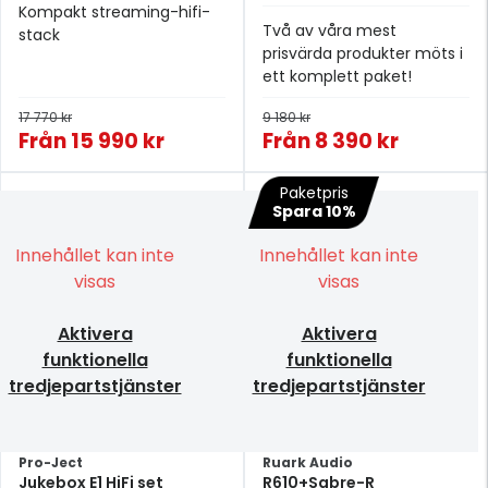
Kompakt streaming-hifi-
Två av våra mest
stack
prisvärda produkter möts i
ett komplett paket!
17 770 kr
9 180 kr
Från
15 990 kr
Från
8 390 kr
Paketpris
Spara 10%
Innehållet kan inte
Innehållet kan inte
visas
visas
Aktivera
Aktivera
funktionella
funktionella
tredjepartstjänster
tredjepartstjänster
Pro-Ject
Ruark Audio
Jukebox E1 HiFi set
R610+Sabre-R