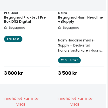
Pro-Ject
Naim
Begagnad Pro-Ject Pre
Begagnad Naim Headline
Box DS2 Digital
+ iSupply
Begagnad
Begagnad
Fri Frakt
Naim Headline med i-
Supply – Dedikerad
hörlursförstärkare i klassisk
Naim-anda
250:- Frakt
3 800 kr
3 500 kr
Innehållet kan inte
Innehållet kan inte
visas
visas