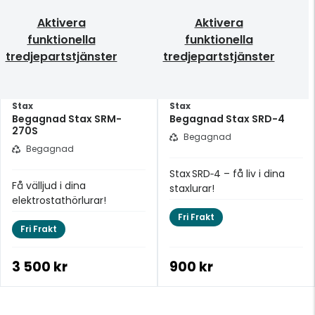
Aktivera
Aktivera
funktionella
funktionella
tredjepartstjänster
tredjepartstjänster
Stax
Stax
Begagnad Stax SRM-
Begagnad Stax SRD-4
270S
Begagnad
Begagnad
Stax SRD‑4 – få liv i dina
Få välljud i dina
staxlurar!
elektrostathörlurar!
Fri Frakt
Fri Frakt
3 500 kr
900 kr