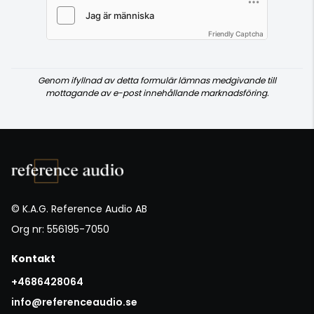
Friendly Captcha
Genom ifyllnad av detta formulär lämnas medgivande till
mottagande av e-post innehållande marknadsföring.
© K.A.G. Reference Audio AB
Org nr: 556195-7050
Kontakt
+4686428064
info@referenceaudio.se