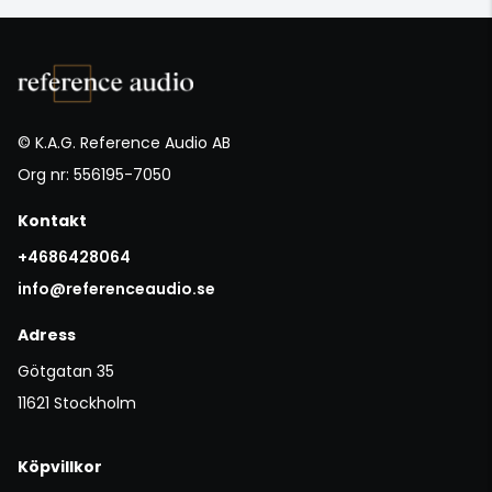
© K.A.G. Reference Audio AB
Org nr: 556195-7050
Kontakt
+4686428064
info@referenceaudio.se
Adress
Götgatan 35
11621 Stockholm
Köpvillkor