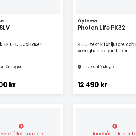
ma
Optoma
8LV
Photon Life PK32
rk 4K UHD Dual Laser-
4LED-teknik för ljusare och
r.
verklighetstrogna bilder.
antörslager
Leverantörslager
00 kr
12 490 kr
Innehållet kan inte
Innehållet kan int