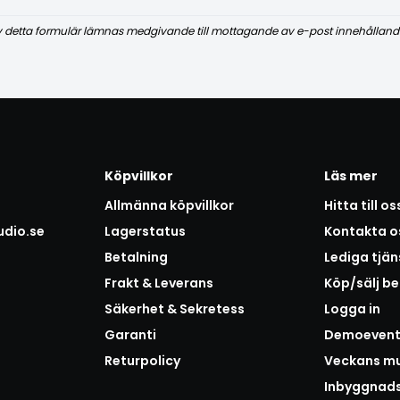
v detta formulär lämnas medgivande till mottagande av e-post innehålland
Köpvillkor
Läs mer
Allmänna köpvillkor
Hitta till os
udio.se
Lagerstatus
Kontakta o
Betalning
Lediga tjän
Frakt & Leverans
Köp/sälj b
Säkerhet & Sekretess
Logga in
Garanti
Demoeven
Returpolicy
Veckans mu
Inbyggnad