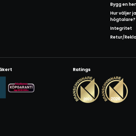
Bygg en h
Hur väljer j
högtalare?
Integritet
Retur/Rekl
äkert
Ratings