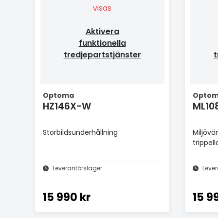
visas
Aktivera
funktionella
tredjepartstjänster
t
Optoma
Opto
HZ146X-W
ML10
Storbildsunderhållning
Miljövä
trippel
Leverantörslager
Lever
15 990 kr
15 9