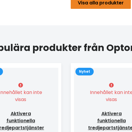
Visa alla produkter
pulära produkter från Opt
Nyhet
Innehållet kan inte
Innehållet kan int
visas
visas
Aktivera
Aktivera
funktionella
funktionella
redjepartstjänster
tredjepartstjänst