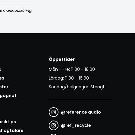
e marknadsföring.
Öppettider
s
Mån - Fre: 11:00 - 18:00
ss
Lördag: 11:00 - 16:00
ster
Söndag/helgdagar: Stängt
egagnat
@
reference audio
t
siktips
@
ref_recycle
shögtalare