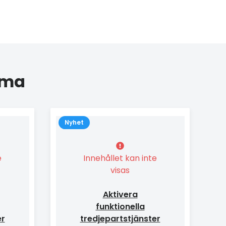
oma
Nyhet
e
Innehållet kan inte
visas
Aktivera
funktionella
er
tredjepartstjänster