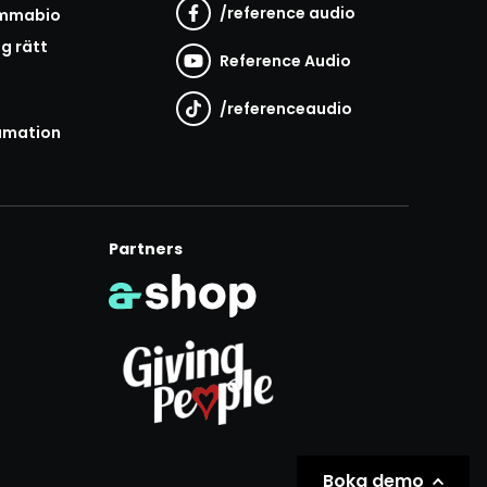
/
reference audio
emmabio
ag rätt
Reference Audio
/
referenceaudio
amation
Partners
Boka demo