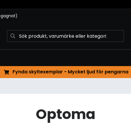
begagnat)
Fynda skyltexemplar - Mycket ljud för pengarna
Optoma