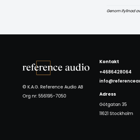
Genom ifyllnad a
Kontakt
+4686428064
info@referencea
© K.A.G. Reference Audio AB
Adress
Org nr: 556195-7050
Götgatan 35
11621 Stockholm