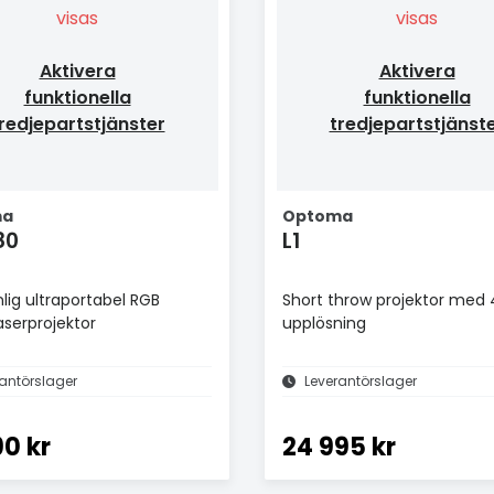
visas
visas
Aktivera
Aktivera
funktionella
funktionella
redjepartstjänster
tredjepartstjänst
ma
Optoma
80
L1
nlig ultraportabel RGB
Short throw projektor med 
laserprojektor
upplösning
antörslager
Leverantörslager
90 kr
24 995 kr