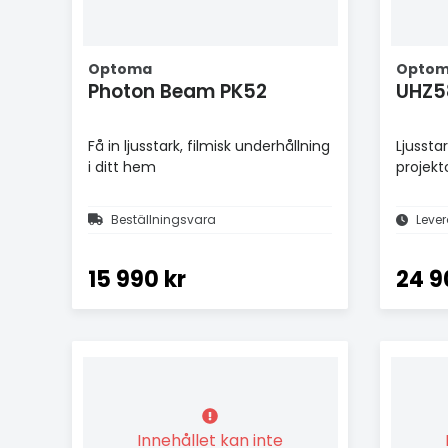
Optoma
Opto
Photon Beam PK52
UHZ5
Få in ljusstark, filmisk underhållning
Ljussta
i ditt hem
projekto
Beställningsvara
Lever
15 990 kr
24 9
Innehållet kan inte