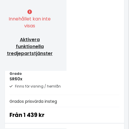
Innehållet kan inte
visas
Aktivera
funktionella
tredjepartstjänster
Grado
SR60x
Finns för visning / hemlån
Grados prisvärda insteg
Från
1 439 kr