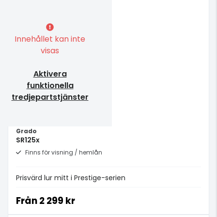
Innehållet kan inte
visas
Aktivera
funktionella
tredjepartstjänster
Grado
SR125x
Finns för visning / hemlån
Prisvärd lur mitt i Prestige-serien
Från
2 299 kr