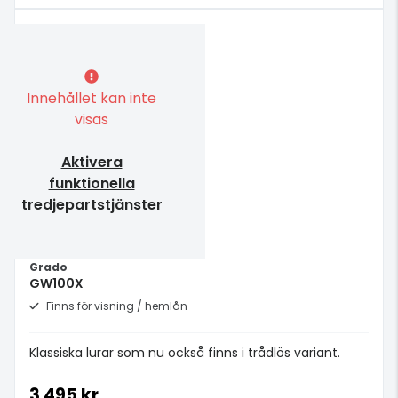
Innehållet kan inte
visas
Aktivera
funktionella
tredjepartstjänster
Grado
GW100X
Finns för visning / hemlån
Klassiska lurar som nu också finns i trådlös variant.
3 495 kr