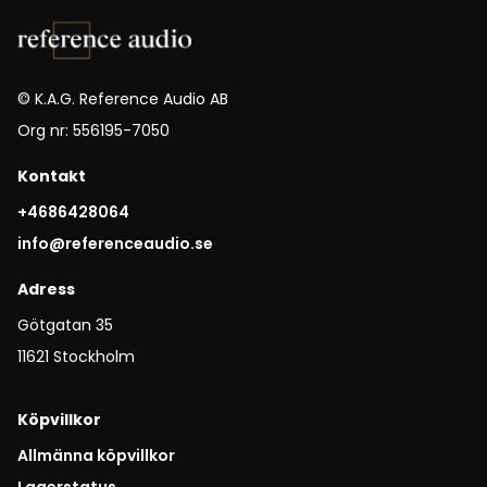
© K.A.G. Reference Audio AB
Org nr: 556195-7050
Kontakt
+4686428064
info@referenceaudio.se
Adress
Götgatan 35
11621 Stockholm
Köpvillkor
Allmänna köpvillkor
Lagerstatus