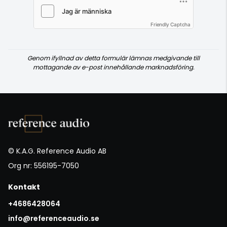
Friendly Captcha
Genom ifyllnad av detta formulär lämnas medgivande till
mottagande av e-post innehållande marknadsföring.
© K.A.G. Reference Audio AB
Org nr: 556195-7050
Kontakt
+4686428064
info@referenceaudio.se