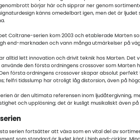
genombrott börjar här och sipprar ner genom sortiment
signaturdesign känns omedelbart igen, men det är ljudet
a.
et Coltrane-serien kom 2003 och etablerade Marten so
high end-marknaden och vann många utmärkelser på väg
r alltid lett innovation och drivit teknik hos Marten. Det 
 använde den första ordningens crossover som Marten ha
 Den första ordningens crossover skapar absolut perfekt 
; felfri tidsslump har otroligt låg distorsion, även på höga
erien är den ultimata referensen inom ljudåtergivning, 
stighet och upplösning; det är kusligt musikaliskt även på
serien
sta serien fortsätter att växa som en vital del av sortim
ment som standard är ljudet känt i high end-cirklar. Min