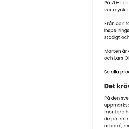
På 70-tale
var mycket 
Från den fö
inspelning
stadigt oc
Marten är 
och Lars O
Se alla pr
Det krä
På den sv
uppmärksam
montera hö
de på en m
arbete", m