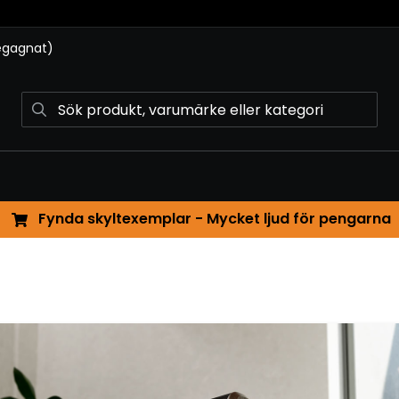
begagnat)
Fynda skyltexemplar - Mycket ljud för pengarna