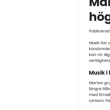
Mar
hög
Publicera
Musik har a
känslomäss
kan rör dig
verklighet
Musik i 
Marten gru
längre till
med Stradi
Larsson, h