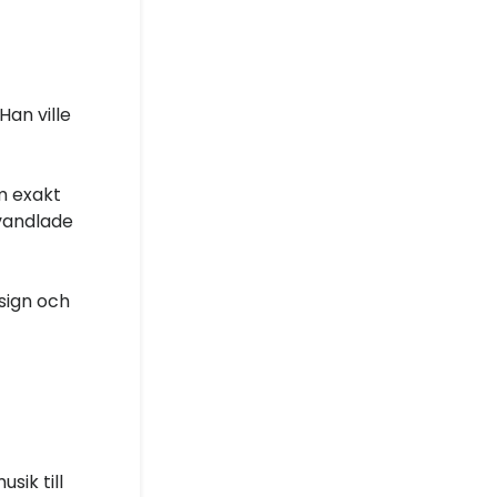
Han ville
om exakt
rvandlade
sign och
sik till