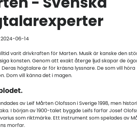
ten - Svenska
talarexperter
d 2024-06-14
lltid varit drivkraften för Marten. Musik är kanske den stö
iga konsten. Genom att exakt återge ljud skapar de ögo
. Deras högtalare är för kräsna lyssnare. De som vill höra
en. Dom vill känna det i magen.
blodet.
ndades av Leif Mårten Olofsson i Sverige 1998, men histor
baka. I början av 1900-talet byggde Leifs farfar Josef Olofs
varius som riktmärke. Ett instrument som spelades av M
ans morfar.