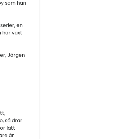
bby som han
serier, en
h har växt
der, Jörgen
h
tt,
o, så drar
r lätt
are är