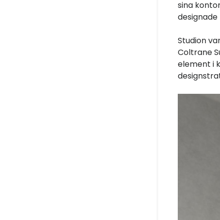
sina konto
designade 
Studion va
Coltrane S
element i 
designstrat