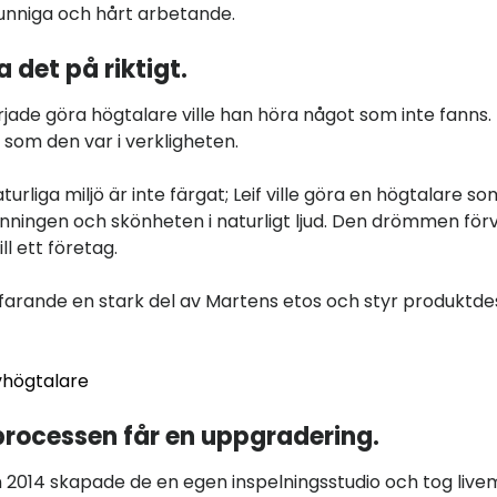
 kunniga och hårt arbetande.
a det på riktigt.
rjade göra högtalare ville han höra något som inte fanns. 
 som den var i verkligheten.
naturliga miljö är inte färgat; Leif ville göra en högtalare s
nningen och skönheten i naturligt ljud. Den drömmen fö
ll ett företag.
tfarande en stark del av Martens etos och styr produktde
lvhögtalare
rocessen får en uppgradering.
014 skapade de en egen inspelningsstudio och tog livemu