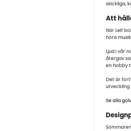
skickliga,
Att håll
När Leif bö
höra musik
Ljud i vår 
återgav sa
en hobby ti
Det är for
utveckling.
Se alla go
Designp
Sommaren 2