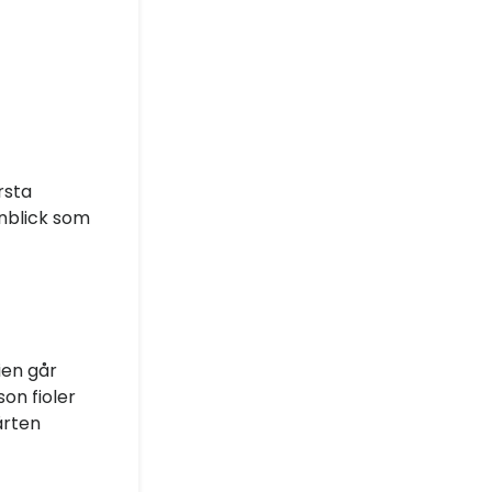
rsta
nblick som
ien går
son fioler
årten