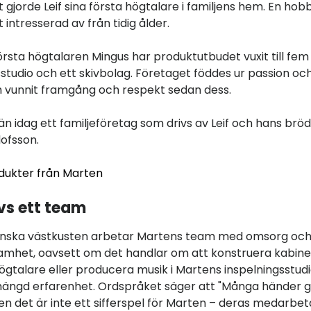
t gjorde Leif sina första högtalare i familjens hem. En ho
intresserad av från tidig ålder.
rsta högtalaren Mingus har produktutbudet vuxit till fem 
sstudio och ett skivbolag. Företaget föddes ur passion oc
h vunnit framgång och respekt sedan dess.
än idag ett familjeföretag som drivs av Leif och hans brö
lofsson.
odukter från Marten
vs ett team
enska västkusten arbetar Martens team med omsorg oc
het, oavsett om det handlar om att konstruera kabine
gtalare eller producera musik i Martens inspelningsstudi
ängd erfarenhet. Ordspråket säger att "Många händer gö
en det är inte ett sifferspel för Marten – deras medarbet