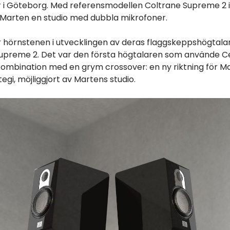
r i Göteborg. Med referensmodellen Coltrane Supreme 2 
Marten en studio med dubbla mikrofoner.
r hörnstenen i utvecklingen av deras flaggskeppshögtalar
upreme 2. Det var den första högtalaren som använde Ce
kombination med en grym crossover: en ny riktning för M
egi, möjliggjort av Martens studio.