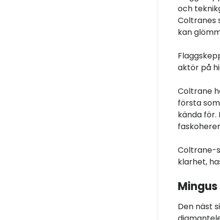
och teknik
Coltranes 
kan glömm
Flaggskepp
aktör på 
Coltrane ha
första som
kända för.
faskoherens
Coltrane-s
klarhet, ha
Mingus 
Den näst si
diamantele