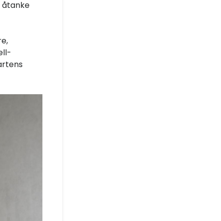
i åtanke
e,
ll-
artens