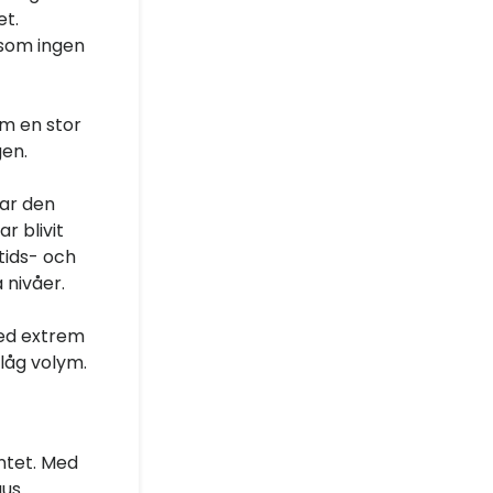
et.
 som ingen
m en stor
en.
var den
r blivit
tids- och
 nivåer.
med extrem
 låg volym.
entet. Med
gus