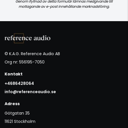
Genom ifyllnad av detta formulär lämnas medgivande till
mottagande av e-post innehållande marknadsföring.
© K.A.G. Reference Audio AB
Org nr: 556195-7050
Kontakt
+4686428064
info@referenceaudio.se
Adress
Götgatan 35
11621 Stockholm