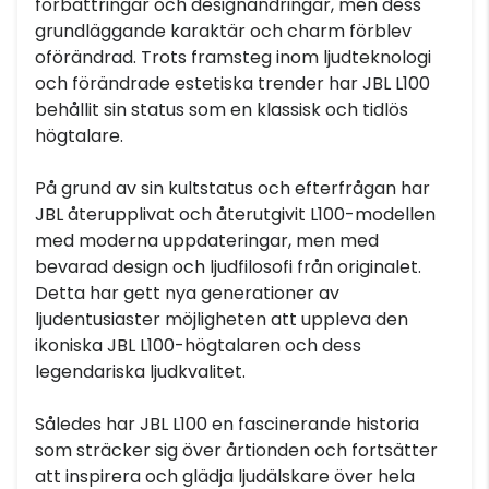
förbättringar och designändringar, men dess
grundläggande karaktär och charm förblev
oförändrad. Trots framsteg inom ljudteknologi
och förändrade estetiska trender har JBL L100
behållit sin status som en klassisk och tidlös
högtalare.
På grund av sin kultstatus och efterfrågan har
JBL återupplivat och återutgivit L100-modellen
med moderna uppdateringar, men med
bevarad design och ljudfilosofi från originalet.
Detta har gett nya generationer av
ljudentusiaster möjligheten att uppleva den
ikoniska JBL L100-högtalaren och dess
legendariska ljudkvalitet.
Således har JBL L100 en fascinerande historia
som sträcker sig över årtionden och fortsätter
att inspirera och glädja ljudälskare över hela