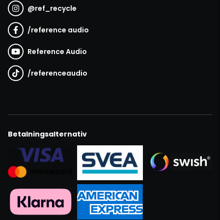
@
ref_recycle
/
reference audio
Reference Audio
/
referenceaudio
Betalningsalternativ