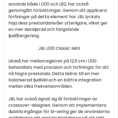
används både i L100 och L82, har också
genomgått förbättringar. Genom att applicera
förfiningar på detta element har JBL lyckats
höja dess prestandanivåer ytterligare, vilket ger
en mer detaljerad och fängslande
ljudåtergivning.
JBL L100 Classic MKII
Likaså har mellanregistret på 12,5 cm i L100
behandlats med precision och förfiningar för att
nå högre prestanda. Detta bidrar till en mer
balanserad ljudbild och en bättre integration
mellan olika frekvensområden.
JBL har också ägnat sig åt förbättringar av
crossover-designen. Genom att implementera
dubbla ingångar för bi-wiring ger de användarna
möjligheten att ansluta högtalarna på ett sätt