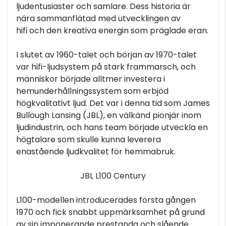
ljudentusiaster och samlare. Dess historia är
nära sammanflätad med utvecklingen av
hifi och den kreativa energin som präglade eran.
I slutet av 1960-talet och början av 1970-talet
var hifi-ljudsystem på stark frammarsch, och
människor började alltmer investera i
hemunderhållningssystem som erbjöd
högkvalitativt ljud. Det var i denna tid som James
Bullough Lansing (JBL), en välkänd pionjär inom
ljudindustrin, och hans team började utveckla en
högtalare som skulle kunna leverera
enastående ljudkvalitet för hemmabruk.
JBL L100 Century
L100-modellen introducerades första gången
1970 och fick snabbt uppmärksamhet på grund
av sin imponerande prestanda och slående