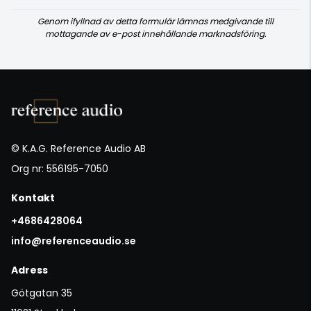
Genom ifyllnad av detta formulär lämnas medgivande till
mottagande av e-post innehållande marknadsföring.
© K.A.G. Reference Audio AB
Org nr: 556195-7050
Kontakt
+4686428064
info@referenceaudio.se
Adress
Götgatan 35