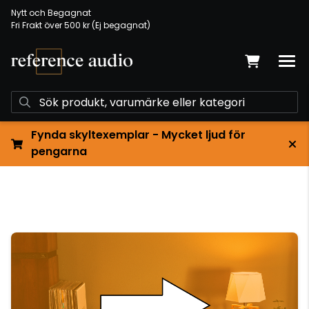
Nytt och Begagnat
Fri Frakt över 500 kr (Ej begagnat)
Fynda skyltexemplar - Mycket ljud för
pengarna