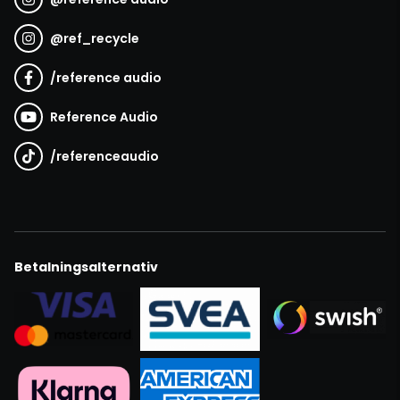
@
ref_recycle
/
reference audio
Reference Audio
/
referenceaudio
Betalningsalternativ